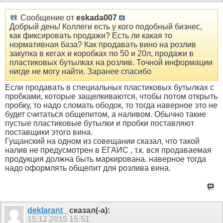
Сообщение от
eskada007
Добрый день! Коллеги есть у кого подобный бизнес,
как фиксировать продажи? Есть ли какая то
нормативная база? Как продавать вино на розлив
закупка в кегах и коробках по 50 и 20л, продажи в
пластиковых бутылках на розлив. Точной информации
нигде не могу найти. Заранее спасибо
Если продавать в специальных пластиковых бутылках с
пробками, которые защелкиваются, чтобы потом открыть
пробку, то надо сломать ободок, то тогда наверное это не
будет считаться общепитом, а наливом. Обычно такие
пустые пластиковые бутылки и пробки поставляют
поставщики этого вина.
Гущанский на одном из совещании сказал, что такой
налив не предусмотрен в ЕГАИС , т.к. вся продаваемая
продукция должна быть маркирована. наверное тогда
надо оформлять общепит для розлива вина.
deklarant_
сказал(-а):
15.12.2015
15:51