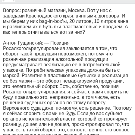
Вопрос: розничный магазин, Москва. Вот у нас с
заводами Краснодарского края, винными, договора. И
мы берем у них bag-in-box’ы, 20 литров, 10 литров вина
и разливаем их в бутылки пластмассовые и продаем. А
как теперь отчитываться вот за них?
Антон Гущанский: — Позиция
Росалкогольрегулирования заключается в том, что
оборот такой продукции невозможен, потому что
розничная реализация алкогольной продукции
предусматривает реализацию ее в потребительской
упаковке. Потребительская упаковка должна быть с
маркой. Разлитие в пластиковые бутылки и реализация
ее без марки – это оборот немаркируемой продукции,
это нелегальный оборот. Есть, собственно, позиция
Росалкогольрегулирования, я сейчас с вами спорить не
буду, правильно это, неправильно, в том числе, есть
решения судебных органов по этому вопросу.
Верховного суда даже, по-моему, есть решение. Поэтому
я сейчас спорить с вами не буду. Если до вас субъект
органов исполнительной власти, который контролирует
розницу, дошел или не дошел, проконтролировал то, что
у вас есть такой оборот, это, соответственно, его вопрос