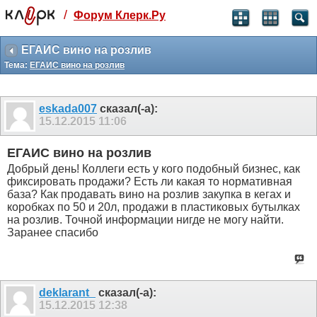
/
Форум Клерк.Ру
Святые угодники, Клерк без рекламы
прекрасен:)
ЕГАИС вино на розлив
Тема:
ЕГАИС вино на розлив
месяц
99
₽
3 месяца
eskada007
сказал(-а):
259
₽
15.12.2015
11:06
-10%
полгода
ЕГАИС вино на розлив
499
₽
Добрый день! Коллеги есть у кого подобный бизнес, как
-15%
фиксировать продажи? Есть ли какая то нормативная
Отмена
Оплатить
база? Как продавать вино на розлив закупка в кегах и
коробках по 50 и 20л, продажи в пластиковых бутылках
на розлив. Точной информации нигде не могу найти.
Заранее спасибо
deklarant_
сказал(-а):
15.12.2015
12:38