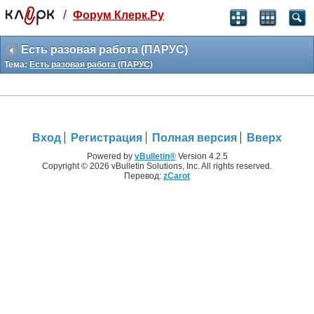
/
Форум Клерк.Ру
Святые угодники, Клерк без рекламы
прекрасен:)
Есть разовая работа (ПАРУС)
Тема:
Есть разовая работа (ПАРУС)
месяц
99
₽
3 месяца
259
₽
-10%
Вход
Регистрация
Полная версия
Вверх
полгода
499
₽
Powered by
vBulletin®
Version 4.2.5
Copyright © 2026 vBulletin Solutions, Inc. All rights reserved.
-15%
Перевод:
zCarot
Отмена
Оплатить