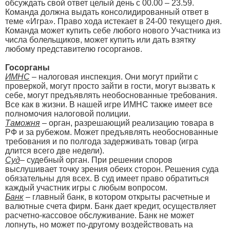
обсуждать свой ответ целый день с 00.00 – 23.59.
Команда должна выдать консолидированный ответ в
теме «Игра». Право хода истекает в 24-00 текущего дня.
Команда может купить себе любого нового Участника из
числа болельщиков, может купить или дать взятку
любому представителю госорганов.
Госорганы
ИМНС
– налоговая инспекция. Они могут прийти с
проверкой, могут просто зайти в гости, могут вызвать к
себе, могут предъявлять необоснованные требования.
Все как в жизни. В нашей игре ИМНС также имеет все
полномочия налоговой полиции.
Таможня
– орган, разрешающий реализацию товара в
РФ и за рубежом. Может предъявлять необоснованные
требования и по полгода задерживать товар (игра
длится всего две недели).
Суд
– судебный орган. При решении споров
выслушивает точку зрения обеих сторон. Решения суда
обязательны для всех. В суд имеет право обратиться
каждый участник игры с любым вопросом.
Банк
– главный банк, в котором открыты расчетные и
валютные счета фирм. Банк дает кредит, осуществляет
расчетно-кассовое обслуживание. Банк не может
лопнуть, но может по-другому воздействовать на