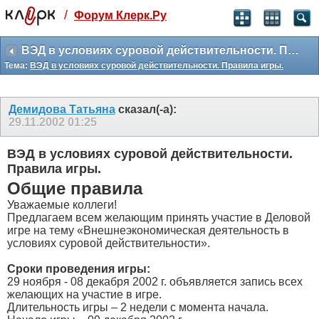
/
Форум Клерк.Ру
Святые угодники, Клерк без рекламы
прекрасен:)
ВЭД в условиях суровой действительности. Правила игры.
Тема:
ВЭД в условиях суровой действительности. Правила игры.
месяц
99
₽
3 месяца
Демидова Татьяна
сказал(-а):
259
₽
29.11.2002
01:25
-10%
полгода
ВЭД в условиях суровой действительности.
499
₽
Правила игры.
-15%
Общие правила
Отмена
Оплатить
Уважаемые коллеги!
Предлагаем всем желающим принять участие в Деловой
игре на тему «Внешнеэкономическая деятельность в
условиях суровой действительности».
Сроки проведения игры:
29 ноября - 08 декабря 2002 г. объявляется запись всех
желающих на участие в игре.
Длительность игры – 2 недели с момента начала.