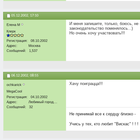
05.12.2002,
17:10
И меня запишите, только, боюсь, не
Елена М
законодательство поменялось...)
Клерк
Но очень хочу участвовать!!!
Регистрация
08.10.2002
Адрес
Москва
Сообщений
1,537
06.12.2002,
08:55
Хачу поиграцца!!!
ochkarick
MegaCool
Регистрация
04.10.2002
Адрес
Любимый город....
Сообщений
32
Не принимай все к сердцу близко -
Учись у тех, кто любит "Вискас" ! ! !