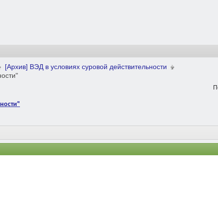
[Архив] ВЭД в условиях суровой действительности
ности"
П
ьности"