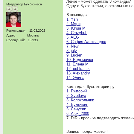
Ленке - может сделать 3 команды?
Модератор Бухбизнеса
Одну с бухгалтерии, а остальных на
В командах:
1. Ysn
2. Мэри
3. Юлия М
Регистрация
11.03.2002
4. Crazybuh
Адрес
Москва
5. AEG
Сообщений
15,933
6. София-Александра
7. New
8. july
9. Lucien
10. Ведьмачка
11. Елена М
12. ochkarick
13. Alexandry
14. Элина
Команда с бухгалтерии.ру:
1. Григорий
2. Svetlaya
3. Колокольчик
4. Булочкин
5. Ленусик
6. Alex_2000
7. DIR - просьба подтвердить желани
Запись продолжается!