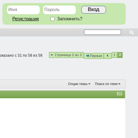
Регистрация
Запомнить?
Страница 2 из 2
1
2
оказано с 31 по 58 из 58
Первая
Опции темы
Поиск по теме
#31