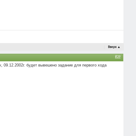
Вверх
▲
#39
к, 09.12.2002г. будет вывешено задание для первого хода