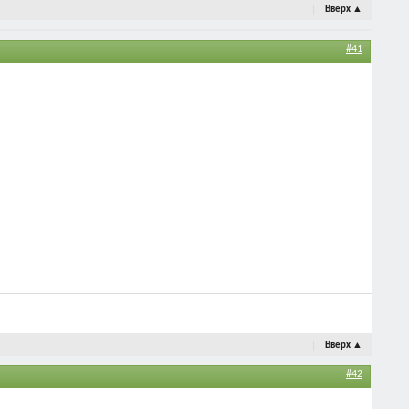
Вверх
▲
#41
Вверх
▲
#42