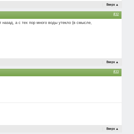
Вверх
▲
#32
назад, а с тех пор много воды утекло (в смысле,
Вверх
▲
#33
Вверх
▲