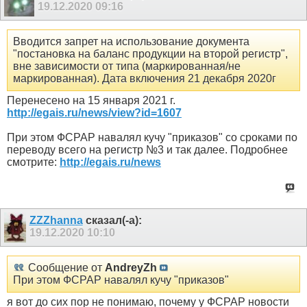
19.12.2020
09:16
Вводится запрет на использование документа
"постановка на баланс продукции на второй регистр",
вне зависимости от типа (маркированная/не
маркированная). Дата включения 21 декабря 2020г
Перенесено на 15 января 2021 г.
http://egais.ru/news/view?id=1607
При этом ФСРАР навалял кучу "приказов" со сроками по
переводу всего на регистр №3 и так далее. Подробнее
смотрите:
http://egais.ru/news
ZZZhanna
сказал(-а):
19.12.2020
10:10
Сообщение от
AndreyZh
При этом ФСРАР навалял кучу "приказов"
я вот до сих пор не понимаю, почему у ФСРАР новости