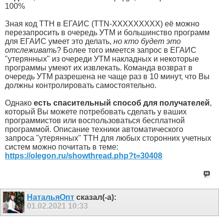
100%
Зная код ТТН в ЕГАИС (TTN-XXXXXXXXX) её можно
перезапросить в очередь УТМ и большинство программ
для ЕГАИС умеет это делать,
но кто будет это
отслеживать
? Более того имеется запрос в ЕГАИС
"утерянных" из очереди УТМ накладных и некоторые
программы умеют их извлекать. Команда возврат в
очередь УТМ разрешена не чаще раз в 10 минут, что Вы
должны контролировать самостоятельно.
Однако
есть спасительный способ для получателей
,
который Вы можете потребовать сделать у ваших
программистов или воспользоваться бесплатной
программой. Описание техники автоматического
запроса "утерянных" ТТН для любых сторонних учетных
систем можно почитать в теме:
https://olegon.ru/showthread.php?t=30408
НатальяОпт
сказал(-а):
01.02.2021
10:33