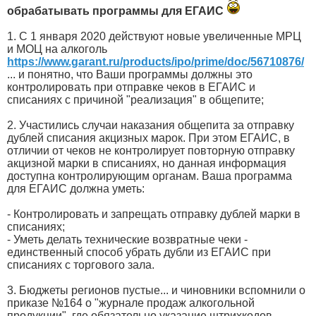
обрабатывать программы для ЕГАИС
1. С 1 января 2020 действуют новые увеличенные МРЦ
и МОЦ на алкоголь
https://www.garant.ru/products/ipo/prime/doc/56710876/
... и понятно, что Ваши программы должны это
контролировать при отправке чеков в ЕГАИС и
списаниях с причиной "реализация" в общепите;
2. Участились случаи наказания общепита за отправку
дублей списания акцизных марок. При этом ЕГАИС, в
отличии от чеков не контролирует повторную отправку
акцизной марки в списаниях, но данная информация
доступна контролирующим органам. Ваша программа
для ЕГАИС должна уметь:
- Контролировать и запрещать отправку дублей марки в
списаниях;
- Уметь делать технические возвратные чеки -
единственный способ убрать дубли из ЕГАИС при
списаниях с торгового зала.
3. Бюджеты регионов пустые... и чиновники вспомнили о
приказе №164 о "журнале продаж алкогольной
продукции", где обязательно указание штрихкодов