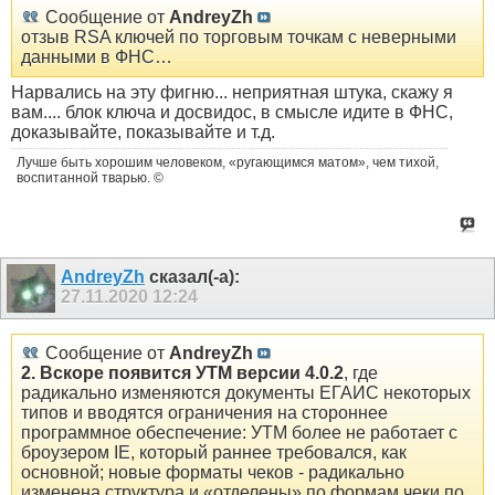
Сообщение от
AndreyZh
отзыв RSA ключей по торговым точкам с неверными
данными в ФНС…
Нарвались на эту фигню... неприятная штука, скажу я
вам.... блок ключа и досвидос, в смысле идите в ФНС,
доказывайте, показывайте и т.д.
Лучше быть хорошим человеком, «ругающимся матом», чем тихой,
воспитанной тварью. ©
AndreyZh
сказал(-а):
27.11.2020
12:24
Сообщение от
AndreyZh
2. Вскоре появится УТМ версии 4.0.2
, где
радикально изменяются документы ЕГАИС некоторых
типов и вводятся ограничения на стороннее
программное обеспечение: УТМ более не работает с
броузером IE, который раннее требовался, как
основной; новые форматы чеков - радикально
изменена структура и «отделены» по формам чеки по