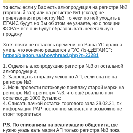
то есть
: если у Вас есть алкопродукция на регистре №2
(торговый зал) или на регистре №1 (склад) не
привязанная к регистру №3, то чеки по ней уходить в
ЕГАИС будут, но Вы об этом не узнаете, но с позиции
ФСРАР все они будут образовывать нелегальную
продажу.
Хотя почти не осталось времени, но Ваша УС должна
уметь, что конечно решается в "УС Лэнд:ЕГАИС":
https://olegon.ru/showthread.php?t=23281
1. Отделять алкопродукцию регистра №3 от остальной
алкопродукции;
2. Запрещать отправку чеков по АП, если она не на
регистре №3;
3. Мочь провести потоковую привязку старой марки на
регистре №1 к регистру №3, что ещё реально при
остатках до 1000 бутылок;
4. Списать пачкой остатки торгового зала 28.02.21, т.к.
информация РАР постоянно меняется и возможно не
стоит торопиться
P.S. По списаниям на реализацию общепита
, где
нужно указывать марки АП только регистра №3 пока