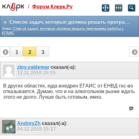
/
Форум Клерк.Ру
Святые угодники, Клерк без рекламы
прекрасен:)
Список задач, которые должна решать программа работы с ЕГАИС
Тема:
Список задач, которые должна решать программа работы с
месяц
ЕГАИС
99
₽
3 месяца
259
₽
1
2
3
-10%
полгода
zloy.valdemar
сказал(-а):
499
₽
12.11.2019
20:15
-15%
Отмена
Оплатить
В других областях, куда внедрен ЕГАИС от ЕНВД гос-во
отказывается. Думаю, что и на алкогольном рынке ждать
этого не долго. Лучше быть готовым, имхо.
AndreyZh
сказал(-а):
04.12.2019
15:17