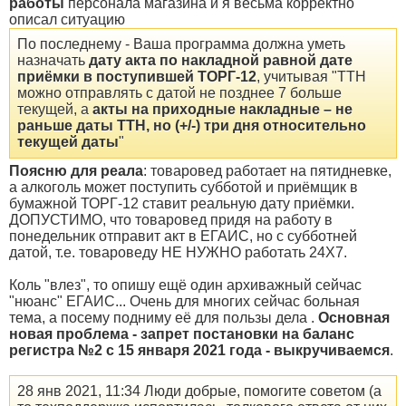
работы
персонала магазина и я весьма корректно
описал ситуацию
По последнему - Ваша программа должна уметь
назначать
дату акта по накладной равной дате
приёмки в поступившей ТОРГ-12
, учитывая "ТТН
можно отправлять с датой не позднее 7 больше
текущей, а
акты на приходные накладные – не
раньше даты ТТН, но (+/-) три дня относительно
текущей даты
"
Поясню для реала
: товаровед работает на пятидневке,
а алкоголь может поступить субботой и приёмщик в
бумажной ТОРГ-12 ставит реальную дату приёмки.
ДОПУСТИМО, что товаровед придя на работу в
понедельник отправит акт в ЕГАИС, но с субботней
датой, т.е. товароведу НЕ НУЖНО работать 24Х7.
Коль "влез", то опишу ещё один архиважный сейчас
"нюанс" ЕГАИС... Очень для многих сейчас больная
тема, а посему подниму её для пользы дела .
Основная
новая проблема - запрет постановки на баланс
регистра №2 с 15 января 2021 года - выкручиваемся
.
28 янв 2021, 11:34 Люди добрые, помогите советом (а