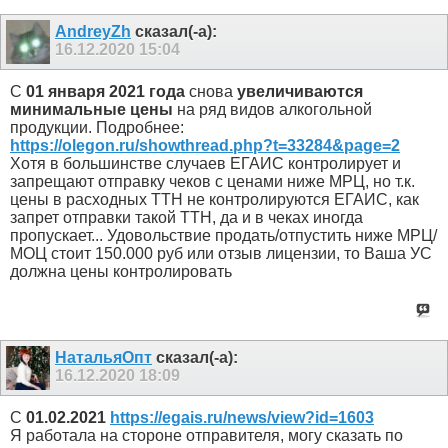
AndreyZh
сказал(-а):
16.12.2020
15:04
С
01 января 2021 года
снова
увеличиваются
минимальные цены
на ряд видов алкогольной
продукции. Подробнее:
https://olegon.ru/showthread.php?t=33284&page=2
Хотя в большинстве случаев ЕГАИС контролирует и
запрещают отправку чеков с ценами ниже МРЦ, но т.к.
цены в расходных ТТН не контролируются ЕГАИС, как
запрет отправки такой ТТН, да и в чеках иногда
пропускает... Удовольствие продать/отпустить ниже МРЦ/
МОЦ стоит 150.000 руб или отзыв лицензии, то Ваша УС
должна цены контролировать
НатальяОпт
сказал(-а):
16.12.2020
18:09
С
01.02.2021
https://egais.ru/news/view?id=1603
Я работала на стороне отправителя, могу сказать по