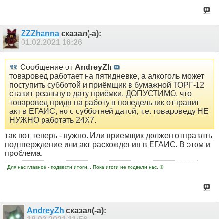
ZZZhanna
сказал(-а):
01.02.2021
16:26
Сообщение от
AndreyZh
товаровед работает на пятидневке, а алкоголь может
поступить субботой и приёмщик в бумажной ТОРГ-12
ставит реальную дату приёмки. ДОПУСТИМО, что
товаровед придя на работу в понедельник отправит
акт в ЕГАИС, но с субботней датой, т.е. товароведу НЕ
НУЖНО работать 24Х7.
так вот теперь - нужно. Или приемщик должен отправлть
подтверждение или акт расхождения в ЕГАИС. В этом и
проблема.
Для нас главное - подвести итоги... Пока итоги не подвели нас. ©
AndreyZh
сказал(-а):