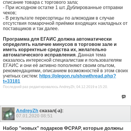
списание товара с торгового зала;
- При исходном остатке 1 шт. Дублированные отправки
чеков;
- В результате пересортицы по алкокодам в случае
отсутствия помарочной приёмки входящих накладных от
поставщиков и так далее.
Программа для ЕГАИС должна автоматически
определять наличие минусов в торговом зале и
иметь корректные средства их, желательно
автоматического исправления
. Данная тема
оказалось интересной специалистам и пользователям
ЕГАИС и они её активно пополняют своим опытом,
рекомендациями, описанием возможностей в этом своих
учетных систем:
https://olegon.ru/showthread.php?
t=33181
Последний раз редактировалось AndreyZh; 04.12.2019 в
15:20
.
AndreyZh
сказал(-а):
07.01.2020
08:51
Набор "новых" подарков ФСРАР, которые должны