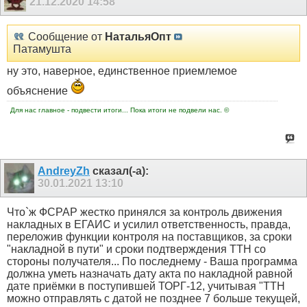
21.12.2020
14:58
Сообщение от
НатальяОпт
Патамушта
ну это, наверное, единственное приемлемое
объяснение
Для нас главное - подвести итоги... Пока итоги не подвели нас. ©
AndreyZh
сказал(-а):
30.01.2021
13:10
Что`ж ФСРАР жестко принялся за контроль движения
накладных в ЕГАИС и усилил ответственность, правда,
переложив функции контроля на поставщиков, за сроки
"накладной в пути" и сроки подтверждения ТТН со
стороны получателя... По последнему - Ваша программа
должна уметь назначать дату акта по накладной равной
дате приёмки в поступившей ТОРГ-12, учитывая "ТТН
можно отправлять с датой не позднее 7 больше текущей,