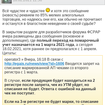
18.02.2021
11:56
Всё чудастее и чудастее
и хотя это сообщение
(новость) реквием по 85% мелких алкогольных
торговцев, но надеюсь они его, как обычно не прочитают
и останутся в благостном неведении о своей судьбе?
В закрытом разделе для разработчиков форума ФСРАР
вчера размещены два сообщения (основное и
дополняющее), где
полный переход на помарочный
учет назначается на 1 марта 2021 года
, а сегодня
18.02.2021, хотя раннее он предполагался с 1 апреля.
Цитаты:
operator3 » Вчера, 16:18 В связи с
http://egais.ru/news/view?id=1606
Вводится запрет на
списание маркированной АП чеками со второго
регистра с 1 марта.
В случае,
если продукция будет находиться на 2
регистре после запрета, чек из УТМ уйдет, но
списания не будет. Ответа с ошибкой на данный
чек не поступит
.
Если на 3-м регистре не будет марки, то списание