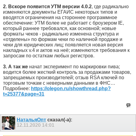
2. Вскоре появится УТМ версии 4.0.2
, где радикально
изменяются документы ЕГАИС некоторых типов и
вводятся ограничения на стороннее программное
обеспечение: УТМ более не работает с броузером IE,
который раннее требовался, как основной; новые
форматы чеков - радикально изменена структура и
«отделены» по формам чеки по наличной продаже и
чеки для юридических лиц; появляется новая версия
накладных v.4 и актов на неё; изменяются требования к
запросам по остаткам любых регистров.
3. А так же
начат эксперимент по маркировки пива;
водится более жесткий контроль за продажами товаров,
запрещаемых производителей; отзыв RSA ключей по
торговым точкам с неверными данными в ФНС…
Подробнее:
https://olegon.ru/showthread.php?
t=25377&page=31
НатальяОпт
сказал(-а):
12.11.2020
14:01