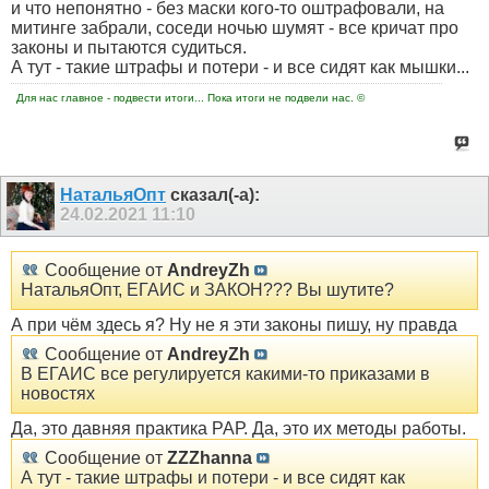
и что непонятно - без маски кого-то оштрафовали, на
митинге забрали, соседи ночью шумят - все кричат про
законы и пытаются судиться.
А тут - такие штрафы и потери - и все сидят как мышки...
Для нас главное - подвести итоги... Пока итоги не подвели нас. ©
НатальяОпт
сказал(-а):
24.02.2021
11:10
Сообщение от
AndreyZh
НатальяОпт, ЕГАИС и ЗАКОН??? Вы шутите?
А при чём здесь я? Ну не я эти законы пишу, ну правда
Сообщение от
AndreyZh
В ЕГАИС все регулируется какими-то приказами в
новостях
Да, это давняя практика РАР. Да, это их методы работы.
Сообщение от
ZZZhanna
А тут - такие штрафы и потери - и все сидят как