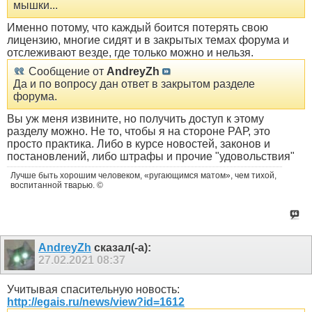
мышки...
Именно потому, что каждый боится потерять свою
лицензию, многие сидят и в закрытых темах форума и
отслеживают везде, где только можно и нельзя.
Сообщение от
AndreyZh
Да и по вопросу дан ответ в закрытом разделе
форума.
Вы уж меня извините, но получить доступ к этому
разделу можно. Не то, чтобы я на стороне РАР, это
просто практика. Либо в курсе новостей, законов и
постановлений, либо штрафы и прочие "удовольствия"
Лучше быть хорошим человеком, «ругающимся матом», чем тихой,
воспитанной тварью. ©
AndreyZh
сказал(-а):
27.02.2021
08:37
Учитывая спасительную новость:
http://egais.ru/news/view?id=1612