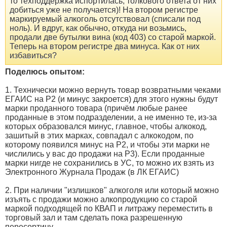
то техподдержка испортилась, толкового ответа от них
добиться уже не получается)! На втором регистре
маркируемый алкоголь отсутствовал (списали под
ноль). И вдруг, как обычно, откуда ни возьмись,
продали две бутылки вина (код 403) со старой маркой.
Теперь на втором регистре два минуса. Как от них
избавиться?
Поделюсь опытом:
1. Технически можно вернуть товар возвратными чеками
ЕГАИС на Р2 (и минус закроется) для этого нужны будут
марки проданного товара (причём любые ранее
проданные в этом подразделении, а не именно те, из-за
которых образовался минус, главное, чтобы алкокод,
зашитый в этих марках, совпадал с алкокодом, по
которому появился минус на Р2, и чтобы эти марки не
числились у вас до продажи на Р3). Если проданные
марки нигде не сохранились в УС, то можно их взять из
Электронного Журнала Продаж (в ЛК ЕГАИС)
2. При наличии "излишков" алкоголя или который можно
изъять с продажи можно алкопродукцию со старой
маркой подходящей по КВАП и литражу переместить в
торговый зал и там сделать пока разрешенную
пересортицу.