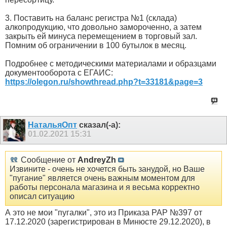
3. Поставить на баланс регистра №1 (склада)
алкопродукцию, что довольно замороченно, а затем
закрыть ей минуса перемещением в торговый зал.
Помним об ограничении в 100 бутылок в месяц.
Подробнее с методическими материалами и образцами
документооборота с ЕГАИС:
https://olegon.ru/showthread.php?t=33181&page=3
НатальяОпт
сказал(-а):
01.02.2021
15:31
Сообщение от
AndreyZh
Извините - очень не хочется быть занудой, но Ваше
"пугание" является очень важным моментом для
работы персонала магазина и я весьма корректно
описал ситуацию
А это не мои "пугалки", это из Приказа РАР №397 от
17.12.2020 (зарегистрирован в Минюсте 29.12.2020), в