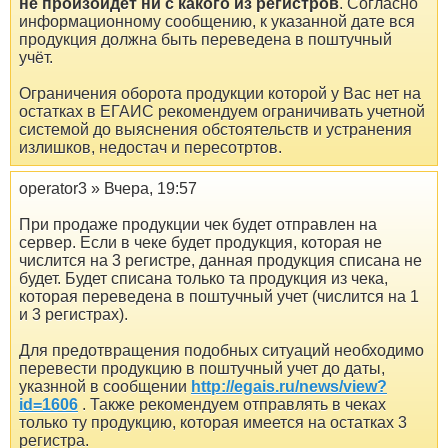
не произойдет ни с какого из регистров
. Согласно
информационному сообщению, к указанной дате вся
продукция должна быть переведена в поштучный
учёт.
Ограничения оборота продукции которой у Вас нет на
остатках в ЕГАИС рекомендуем ограничивать учетной
системой до выяснения обстоятельств и устранения
излишков, недостач и пересотртов.
operator3 » Вчера, 19:57
При продаже продукции чек будет отправлен на
сервер. Если в чеке будет продукция, которая не
числится на 3 регистре, данная продукция списана не
будет. Будет списана только та продукция из чека,
которая переведена в поштучный учет (числится на 1
и 3 регистрах).
Для предотвращения подобных ситуаций необходимо
перевести продукцию в поштучный учет до даты,
указнной в сообщении
http://egais.ru/news/view?
id=1606
. Также рекомендуем отправлять в чеках
только ту продукцию, которая имеется на остатках 3
регистра.