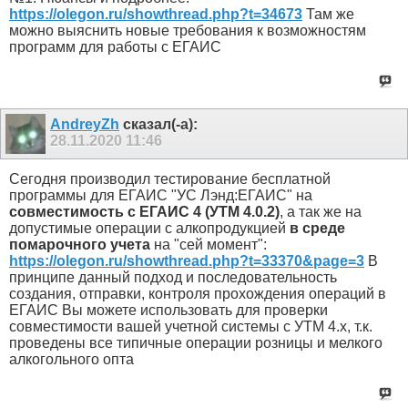
https://olegon.ru/showthread.php?t=34673
Там же
можно выяснить новые требования к возможностям
программ для работы с ЕГАИС
AndreyZh
сказал(-а):
28.11.2020
11:46
Сегодня производил тестирование бесплатной
программы для ЕГАИС "УС Лэнд:ЕГАИС" на
совместимость с ЕГАИС 4 (УТМ 4.0.2)
, а так же на
допустимые операции с алкопродукцией
в среде
помарочного учета
на "сей момент":
https://olegon.ru/showthread.php?t=33370&page=3
В
принципе данный подход и последовательность
создания, отправки, контроля прохождения операций в
ЕГАИС Вы можете использовать для проверки
совместимости вашей учетной системы с УТМ 4.х, т.к.
проведены все типичные операции розницы и мелкого
алкогольного опта