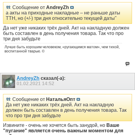
Сообщение от
AndreyZh
а акты на приходные накладные – не раньше даты
ТТН, но (+/-) три дня относительно текущей даты"
Да нет уже никаких трёх дней. Акт на накладную должен
быть составлен в день получения товара. Так что про
три дня забудьте
Лучше быть хорошим человеком, «ругающимся матом», чем тихой,
воспитанной тварью. ©
AndreyZh
сказал(-а):
01.02.2021
14:52
Сообщение от
НатальяОпт
Да нет уже никаких трёх дней. Акт на накладную
должен быть составлен в день получения товара. Так
что про три дня забудьте
Извините - очень не хочется быть занудой, но
Ваше
"пугание" является очень важным моментом для