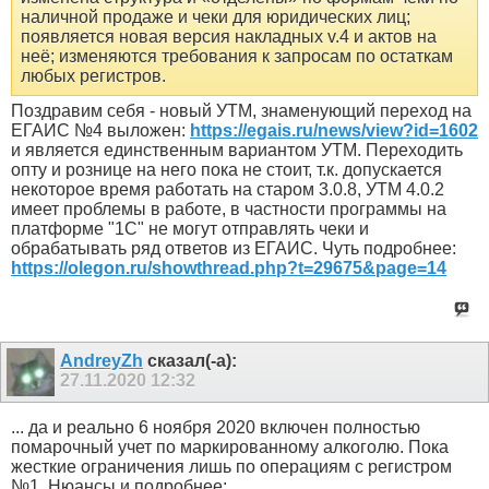
наличной продаже и чеки для юридических лиц;
появляется новая версия накладных v.4 и актов на
неё; изменяются требования к запросам по остаткам
любых регистров.
Поздравим себя - новый УТМ, знаменующий переход на
ЕГАИС №4 выложен:
https://egais.ru/news/view?id=1602
и является единственным вариантом УТМ. Переходить
опту и рознице на него пока не стоит, т.к. допускается
некоторое время работать на старом 3.0.8, УТМ 4.0.2
имеет проблемы в работе, в частности программы на
платформе "1С" не могут отправлять чеки и
обрабатывать ряд ответов из ЕГАИС. Чуть подробнее:
https://olegon.ru/showthread.php?t=29675&page=14
AndreyZh
сказал(-а):
27.11.2020
12:32
... да и реально 6 ноября 2020 включен полностью
помарочный учет по маркированному алкоголю. Пока
жесткие ограничения лишь по операциям с регистром
№1. Нюансы и подробнее: