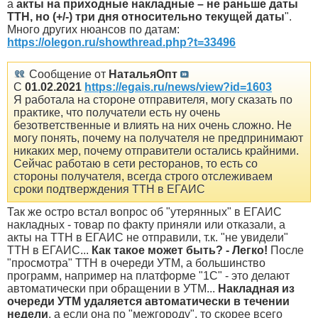
а
акты на приходные накладные – не раньше даты
ТТН, но (+/-) три дня относительно текущей даты
".
Много других нюансов по датам:
https://olegon.ru/showthread.php?t=33496
Сообщение от
НатальяОпт
С
01.02.2021
https://egais.ru/news/view?id=1603
Я работала на стороне отправителя, могу сказать по
практике, что получатели есть ну очень
безответственные и влиять на них очень сложно. Не
могу понять, почему на получателя не предпринимают
никаких мер, почему отправители остались крайними.
Сейчас работаю в сети ресторанов, то есть со
стороны получателя, всегда строго отслеживаем
сроки подтверждения ТТН в ЕГАИС
Так же остро встал вопрос об "утерянных" в ЕГАИС
накладных - товар по факту приняли или отказали, а
акты на ТТН в ЕГАИС не отправили, т.к. "не увидели"
ТТН в ЕГАИС...
Как такое может быть? - Легко!
После
"просмотра" ТТН в очереди УТМ, а большинство
программ, например на платформе "1С" - это делают
автоматически при обращении в УТМ...
Накладная из
очереди УТМ удаляется автоматически в течении
недели
, а если она по "межгороду", то скорее всего