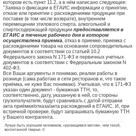
котором есть пункт 11.2, а в нём написано следующее:
"Заявка о фиксации в ЕГАИС информации о принятии,
отказе или принятии с расхождениями продукции при
поставке (в том числе возврате), внутреннем
перемещении этилового спирта, алкогольной и
спиртосодержащей продукции
предоставляется в
ЕГАИС в течение рабочего дня в котором
осуществлена приемка
, отказ в приемке, приемка с
расхождениями товара на основании сопроводительных
документов в соответствии со статьей 10.2
Федерального закона N 171-ФЗ и первичных учетных
документов в соответствии с Федеральным законом N
402-ФЗ.
Все Ваши аргументы я понимаю, реалии работы в
рознице (сама работаю в сети ресторанов и, что такое
приёмка, не хуже Вас понимаю). Учитывая, что в 171-ФЗ
указан один документ - бумажная ТТН, то,
соответственно, дату, указанную в ней, со стороны
грузополучателя, будут сравнивать с датой отправки
акта приёмки/отказа/акта расхождений в ЕГАИС. И, при
встречной проверке, будут запрашивать бумажную ТТН
у Вашего контрагента.
Лучше быть хорошим человеком, «ругающимся матом», чем тихой,
воспитанной тварью. ©