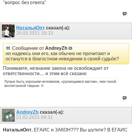
"вопрос без ответа"
НатальяОпт
сказал(-а):
20.02.2021
10:33
Сообщение от
AndreyZh
но надеюсь они его, как обычно не прочитают и
останутся в благостном неведении о своей судьбе?
Понимаете, незнание закона не освобождает от
ответственности.... и этим всё сказано
Лучше быть хорошим человеком, «ругающимся матом», чем тихой,
воспитанной тварью. ©
AndreyZh
сказал(-а):
21.02.2021
09:11
НатальяОпт
, ЕГАИС и ЗАКОН??? Вы шутите? В ЕГАИС