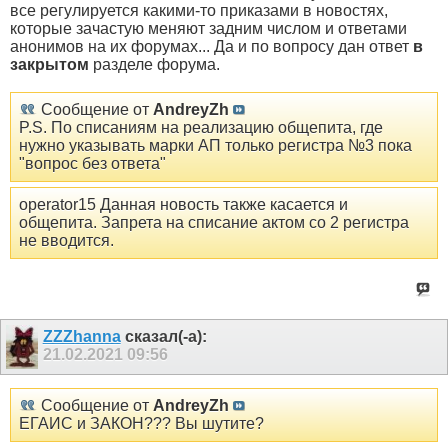
все регулируется какими-то приказами в новостях,
которые зачастую меняют задним числом и ответами
анонимов на их форумах... Да и по вопросу дан ответ
в
закрытом
разделе форума.
Сообщение от
AndreyZh
P.S. По списаниям на реализацию общепита, где
нужно указывать марки АП только регистра №3 пока
"вопрос без ответа"
operator15 Данная новость также касается и
общепита. Запрета на списание актом со 2 регистра
не вводится.
ZZZhanna
сказал(-а):
21.02.2021
09:56
Сообщение от
AndreyZh
ЕГАИС и ЗАКОН??? Вы шутите?