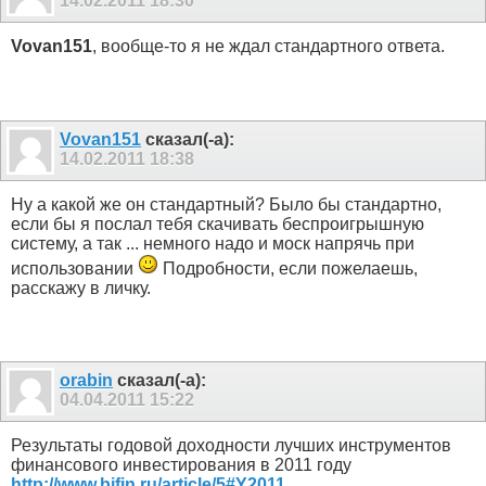
14.02.2011
18:30
Vovan151
, вообще-то я не ждал стандартного ответа.
Vovan151
сказал(-а):
14.02.2011
18:38
Ну а какой же он стандартный? Было бы стандартно,
если бы я послал тебя скачивать беспроигрышную
систему, а так ... немного надо и моск напрячь при
использовании
Подробности, если пожелаешь,
расскажу в личку.
orabin
сказал(-а):
04.04.2011
15:22
Результаты годовой доходности лучших инструментов
финансового инвестирования в 2011 году
http://www.bifin.ru/article/5#Y2011