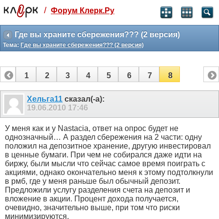
/
Форум Клерк.Ру
Святые угодники, Клерк без рекламы
прекрасен:)
Где вы храните сбережения??? (2 версия)
Тема:
Где вы храните сбережения??? (2 версия)
месяц
99
₽
3 месяца
1
2
3
4
5
6
7
8
259
₽
-10%
полгода
Хельга11
сказал(-а):
19.06.2010
17:46
499
₽
-15%
Отмена
Оплатить
У меня как и у Nastacia, ответ на опрос будет не
однозначный… А раздел сбережения на 2 части: одну
положил на депозитное хранение, другую инвестировал
в ценные бумаги. При чем не собирался даже идти на
биржу, были мысли что сейчас самое время поиграть с
акциями, однако окончательно меня к этому подтолкнули
в рмб, где у меня раньше был обычный депозит.
Предложили услугу разделения счета на депозит и
вложение в акции. Процент дохода получается,
очевидно, значительно выше, при том что риски
минимизируются.