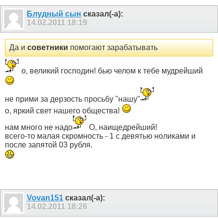
Блудный сын
сказал(-а):
14.02.2011
18:19
Да и
советники
помогают зарабатывать
о, великий господин! бью челом к тебе мудрейший
не прими за дерзость просьбу "нашу"
о, яркий свет нашего общества!
нам много не надо
О, наищедрейший!
всего-то малая скромность - 1 с девятью ноликами и
после запятой 03 рубля.
Vovan151
сказал(-а):
14.02.2011
18:26