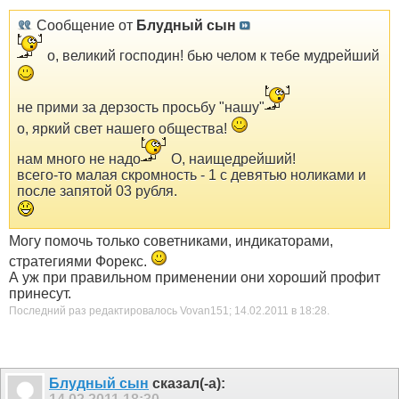
Сообщение от
Блудный сын
о, великий господин! бью челом к тебе мудрейший
не прими за дерзость просьбу "нашу"
о, яркий свет нашего общества!
нам много не надо
О, наищедрейший!
всего-то малая скромность - 1 с девятью ноликами и
после запятой 03 рубля.
Могу помочь только советниками, индикаторами,
стратегиями Форекс.
А уж при правильном применении они хороший профит
принесут.
Последний раз редактировалось Vovan151; 14.02.2011 в
18:28
.
Блудный сын
сказал(-а):