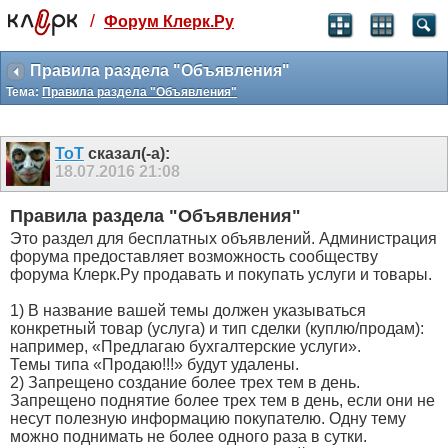
/
Форум Клерк.Ру
Святые угодники, Клерк без рекламы
прекрасен:)
Правила раздела "Объявления"
Тема:
Правила раздела "Объявления"
месяц
99
₽
3 месяца
ToT
сказал(-а):
259
₽
18.07.2016
21:08
-10%
полгода
Правила раздела "Объявления"
499
₽
Это раздел для бесплатных объявлений. Администрация
-15%
форума предоставляет возможность сообществу
Отмена
Оплатить
форума Клерк.Ру продавать и покупать услуги и товары.
1) В название вашей темы должен указываться
конкретный товар (услуга) и тип сделки (куплю/продам):
например, «Предлагаю бухгалтерские услуги».
Темы типа «Продаю!!!» будут удалены.
2) Запрещено создание более трех тем в день.
Запрещено поднятие более трех тем в день, если они не
несут полезную информацию покупателю. Одну тему
можно поднимать не более одного раза в сутки.