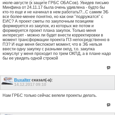
июле-августе (к защите ГРБС ОБАСов). Увидев письмо
Минфина от 24.11.17 была очень удивлена - будто бы
кто-то еще и не начинал в нем работать!?...С самим ЭБ
все более-менее понятно, но как они "подружатся" с
ЕИС? А проект сметы по закупочным позициям
формируется из закупок, из которых же потом и
формируется проект плана закупок. Только меня
интересует - можно ли будет внести корректировки в
момент трансформации проекта ПЗ непосредственно в
ПЗ? И еще меня беспокоит момент, что в ЭБ нельзя
ввести одну закупку с разными окпд, т.о. закупка
комуслуг у меня проходит по трем ОКПД, а в плане надо
бы ее увидеть одной строкой
Buxalter
сказал(-а):
14.12.2017
09:10
Нам ГРБС только сейчас велели проекты делать.