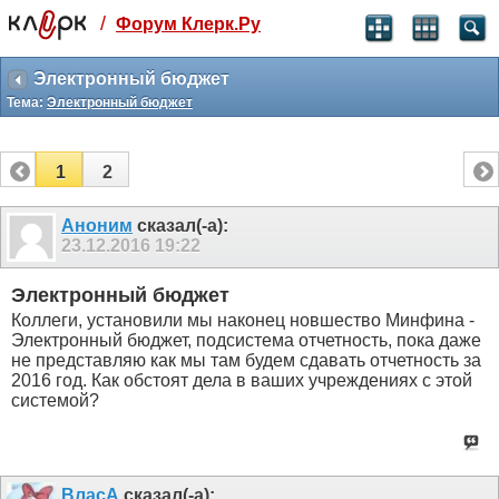
/
Форум Клерк.Ру
Святые угодники, Клерк без рекламы
прекрасен:)
Электронный бюджет
Тема:
Электронный бюджет
месяц
99
₽
3 месяца
1
2
259
₽
-10%
полгода
Аноним
сказал(-а):
23.12.2016
19:22
499
₽
-15%
Отмена
Оплатить
Электронный бюджет
Коллеги, установили мы наконец новшество Минфина -
Электронный бюджет, подсистема отчетность, пока даже
не представляю как мы там будем сдавать отчетность за
2016 год. Как обстоят дела в ваших учреждениях с этой
системой?
ВласА
сказал(-а):