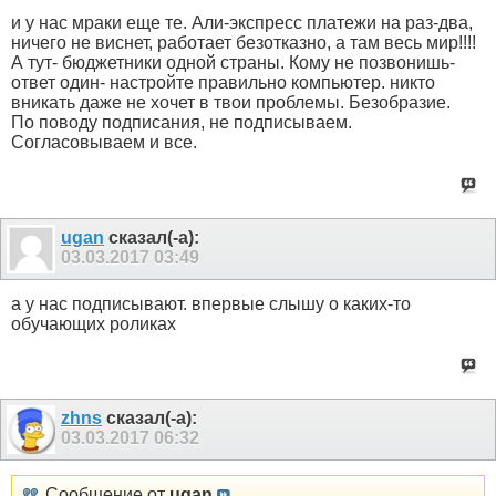
и у нас мраки еще те. Али-экспресс платежи на раз-два,
ничего не виснет, работает безотказно, а там весь мир!!!!
А тут- бюджетники одной страны. Кому не позвонишь-
ответ один- настройте правильно компьютер. никто
вникать даже не хочет в твои проблемы. Безобразие.
По поводу подписания, не подписываем.
Согласовываем и все.
ugan
сказал(-а):
03.03.2017
03:49
а у нас подписывают. впервые слышу о каких-то
обучающих роликах
zhns
сказал(-а):
03.03.2017
06:32
Сообщение от
ugan