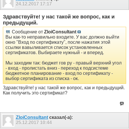
24.12.2017
17:17
Здравствуйте! у нас такой же вопрос, как и
предыдущий.
Сообщение от
ZloiConsultant
Вы как-то неправильно входите. У вас должно выйти
окно "Вход по сертификату", после нажатия этой
ссылки вавыливается список установленных
сертификатов. Выбираете нужный - и вперед.
Мы заходим так: бюджет гов ру - правый верхний угол
- вход - пролистать вниз - переход к подсистеме
бюджетное планирование - вход по сертификату -
выбор сертификата из списка - ок.
Здравствуйте! у нас такой же вопрос, как и предыдущий.
Как получить это сертификат?
ZloiConsultant
сказал(-а):
25.12.2017
10:44