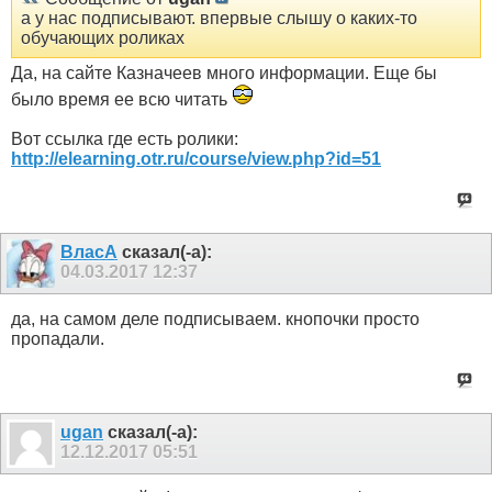
а у нас подписывают. впервые слышу о каких-то
обучающих роликах
Да, на сайте Казначеев много информации. Еще бы
было время ее всю читать
Вот ссылка где есть ролики:
http://elearning.otr.ru/course/view.php?id=51
ВласА
сказал(-а):
04.03.2017
12:37
да, на самом деле подписываем. кнопочки просто
пропадали.
ugan
сказал(-а):
12.12.2017
05:51