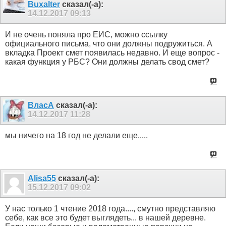
Buxalter
сказал(-а):
14.12.2017
09:13
И не очень поняла про ЕИС, можно ссылку
официального письма, что они должны подружиться. А
вкладка Проект смет появилась недавно. И еще вопрос -
какая функция у РБС? Они должны делать свод смет?
ВласА
сказал(-а):
14.12.2017
11:28
мы ничего на 18 год не делали еще.....
Alisa55
сказал(-а):
15.12.2017
09:02
У нас только 1 чтение 2018 года...., смутно представляю
себе, как все это будет выглядеть... в нашей деревне.