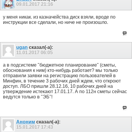
09.01.2017
21:16
у меня никак. из казначейства диск взяли, вроде по
инструкции все сделали, но ниче не произошло.
ugan
сказал(-а):
11.01.2017
06:05
а в подсистеме "бюджетное планирование" (сметы,
обоснования к ним) кто-нибудь работает? мы только
отправили заявки на регистрацию пользователей в
Минфин, в течение 3 рабочих дней ждем, что откроют
доступ. ЛБО пришли 28.12.16, 10 рабочих дней на
утверждение истекают 17.01.17. А по 112н сметы сейчас
ведутся только в "ЭБ"!
Аноним
сказал(-а):
15.01.2017
17:43