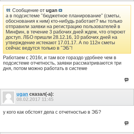
Сообщение от
ugan
а в подсистеме "бюджетное планирование" (сметы,
обоснования к ним) кто-нибудь работает? мы только
отправили заявки на регистрацию пользователей в
Минфин, в течение 3 рабочих дней ждем, что откроют
доступ. ЛБО пришли 28.12.16, 10 рабочих дней на
утверждение истекают 17.01.17. А по 112н сметы
сейчас ведутся только в "ЭБ"!
Работаем с 2016г, и там все гораздо удобнее чем в
подсистеме отчетность, заявки рассматриваются три
дня, потом можно работать в системе
ugan
сказал(-а):
08.02.2017
11:45
у кого как обстоят дела с отчетностью в ЭБ?