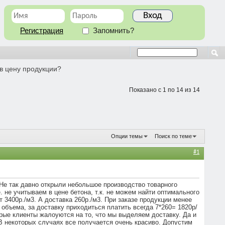
Регистрация
Запомнить?
 в цену продукции?
Показано с 1 по 14 из 14
Опции темы
Поиск по теме
#1
 Не так давно открыли небольшое производство товарного
 не учитываем в цене бетона, т.к. не можем найти оптимального
3400р./м3. А доставка 260р./м3. При заказе продукции менее
 объема, за доставку приходиться платить всегда 7*260= 1820р/
торые клиенты жалоуются на то, что мы выделяем доставку. Да и
В некоторых случаях все получается очень красиво. Допустим