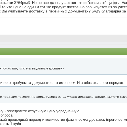
доставки 3764р/м3. Но не всегда получаются такии "красивые" цифры. Нап
И то что цена на один и тот же продукт постоянно варьируется из-за уче
ак Вы учитываете доставку в первичных документах? Буду благодарна з
тся на то, что мы выделяем доставку
 всех требуемых документов - а именно +ТН в обязательном порядке.
же продукт постоянно варьируется из-за учета доставки, тоже немного см
ну - определите отпускную цену усредненную.
вопроса:
некий прошедший период и количество фактических доставок (прогонов м
ость 1 куба.