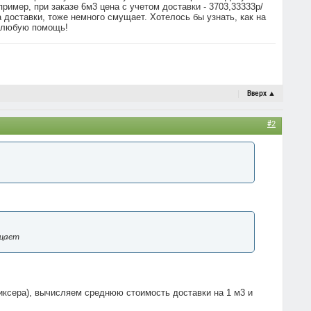
ример, при заказе 6м3 цена с учетом доставки - 3703,33333р/
та доставки, тоже немного смущает. Хотелось бы узнать, как на
а любую помощь!
Вверх
▲
#2
ущает
иксера), вычисляем среднюю стоимость доставки на 1 м3 и