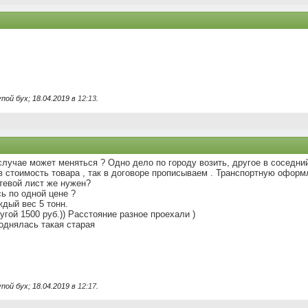
ой бух; 18.04.2019 в
12:13
.
случае может меняться ? Одно дело по городу возить, другое в соседний
 стоимость товара , так в договоре прописываем . Транспортную оформл
утевой лист же нужен?
сь по одной цене ?
ждый вес 5 тонн.
угой 1500 руб.)) Расстояние разное проехали )
поднялась такая старая
ой бух; 18.04.2019 в
12:17
.