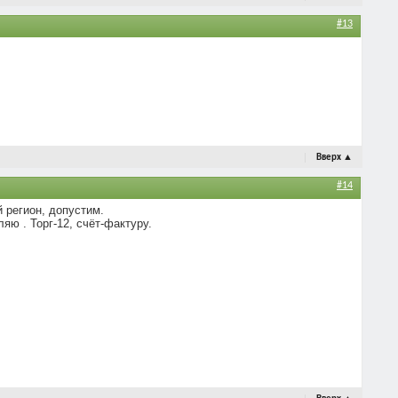
#13
Вверх
▲
#14
 регион, допустим.
яю . Торг-12, счёт-фактуру.