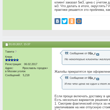
клиент заказал 5м3, цена с учетом 
м3. Что делать в итоге, округлять? 
практике решается это проблема, к
01.03.2017,
15:37
Тавита
Сообщение от
Olja_z
Клерк
Но некоторые клиенты жалоую
Регистрация
06.02.2017
Адрес
Ярославль городок+
в Москве уголок
Жалобы прекратятся при оформлении
Сообщений
5,218
Сообщение от
Olja_z
И то что цена на один и тот 
Если проще включать доставку в це
Есть несколько вариантов решения 
1. Смотрим фактический отпуск за 
увеличиваем на нее отпускную стоим