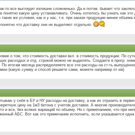
как-то все выглядит излишне сложненько. Да и потом, бывает что заклю
 понятно какую цену устанавливать. Очень хотелось бы узнать как это 
 такие же условия, как и у нас, т.е. при заказе продукции менее объема
 понятно что доставку они не выделяют отдельно.
овие о том, что стоимость доставки вкл. в стоимость продукции. По сут
их расходых и отд. строкой можно не выделять. Создаете в прогр. номе
п.. По итогам месяца распределеяете все эти расходы на ст-ть выпущенно
авки (какую сумму и способ решаете сами, можете например от км)
итываю у себя в БУ и НУ расходы на доставку, а как их отразить в перв
нкретную цену на 1м3 бетона с учетом доставки. А многие производители
-то и все, без всяких вариаций по объему. Но с примечанием, что при не
уженный АБС. Вот как это примечание исполнить, если указывается одна 