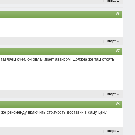
Вверх
▲
#6
Вверх
▲
#7
ставляем счет, он оплачивает авансом. Должна же там стоять
Вверх
▲
#8
се же рекоменду включить стоимость доставки в саму цену
Вверх
▲