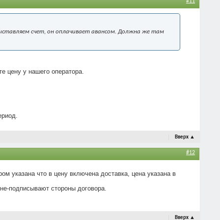
#11
выставляем счет, он оплачивает авансом. Должна же там
те цену у нашего оператора.
ериод.
Вверх
▲
#12
ром указана что в цену включена доставка, цена указана в
ене-подписывают стороны договора.
Вверх
▲