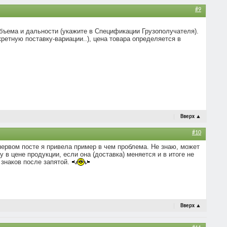
#9
бъема и дальности (укажите в Спецификации Грузополучателя).
ретную поставку-вариации..), цена товара определяется в
Вверх
▲
#10
В первом посте я привела пример в чем проблема. Не знаю, может
 в цене продукции, если она (доставка) меняется и в итоге не
 знаков после запятой.
Вверх
▲