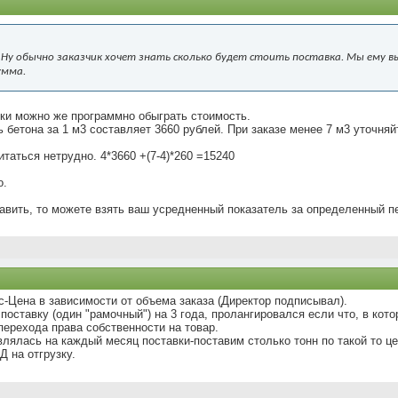
 Ну обычно заказчик хочет знать сколько будет стоить поставка. Мы ему 
умма.
вки можно же программно обыграть стоимость.
 бетона за 1 м3 составляет 3660 рублей. При заказе менее 7 м3 уточняй
таться нетрудно. 4*3660 +(7-4)*260 =15240
о.
авить, то можете взять ваш усредненный показатель за определенный п
-Цена в зависимости от объема заказа (Директор подписывал).
оставку (один "рамочный") на 3 года, пролангировался если что, в кото
ерехода права собственности на товар.
лялась на каждый месяц поставки-поставим столько тонн по такой то ц
 на отгрузку.