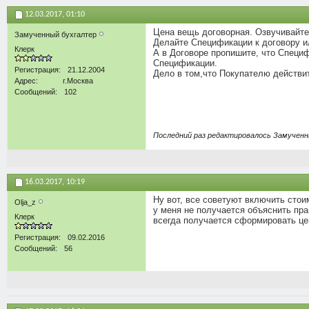
12.03.2017,
01:10
Цена вещь договорная. Озвучивайте 
Замученный бухгалтер
Делайте Спецификации к договору и
Клерк
А в Договоре пропишите, что Специф
Спецификации.
Регистрация
21.12.2004
Дело в том,что Покупателю действит
Адрес
г.Москва
Сообщений
102
Последний раз редактировалось Замученны
16.03.2017,
10:19
Ну вот, все советуют включить стоим
Olja_z
у меня не получается объяснить прав
Клерк
всегда получается сформировать цен
Регистрация
09.02.2016
Сообщений
56