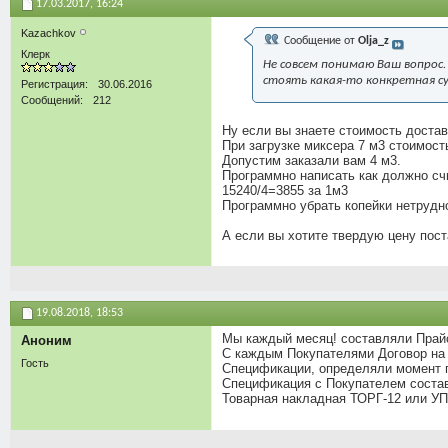
17.03.2017,
16:24
Kazachkov
Сообщение от
Olja_z
Клерк
Не совсем понимаю Ваш вопрос.
стоять какая-то конкретная с
Регистрация
30.06.2016
Сообщений
212
Ну если вы знаете стоимость доста
При загрузке миксера 7 м3 стоимость
Допустим заказали вам 4 м3.
Программно написать как должно счи
15240/4=3855 за 1м3
Программно убрать копейки нетрудн
А если вы хотите твердую цену пост
19.08.2018,
18:53
Мы каждый месяц! составляли Прайс
Аноним
С каждым Покупателями Договор на п
Гость
Спецификации, определяли момент п
Спецификация с Покупателем состав
Товарная накладная ТОРГ-12 или УПД