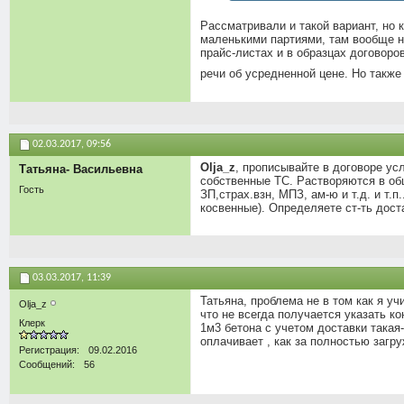
Рассматривали и такой вариант, но 
маленькими партиями, там вообще не
прайс-листах и в образцах договоров
речи об усредненной цене. Но также
02.03.2017,
09:56
Olja_z
, прописывайте в договоре усл
Татьяна- Васильевна
собственные ТС. Растворяются в общ
Гость
ЗП,страх.взн, МПЗ, ам-ю и т.д. и т.
косвенные). Определяете ст-ть дост
03.03.2017,
11:39
Татьяна, проблема не в том как я уч
Olja_z
что не всегда получается указать ко
Клерк
1м3 бетона с учетом доставки такая
оплачивает , как за полностью загр
Регистрация
09.02.2016
Сообщений
56