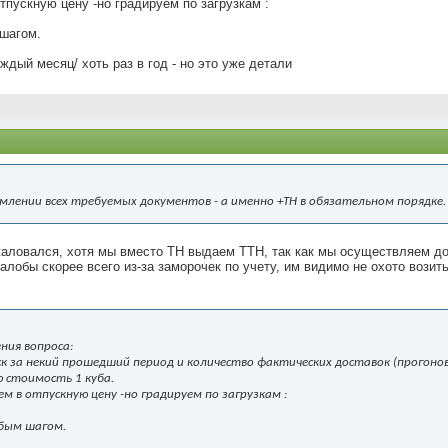
тпускную цену -но градируем по загрузкам :
 шагом.
дый месяц/ хоть раз в год - но это уже детали
лении всех требуемых документов - а именно +ТН в обязательном порядке.
 жаловался, хотя мы вместо ТН выдаем ТТН, так как мы осуществляем до
алобы скорее всего из-за заморочек по учету, им видимо не охото возит
ния вопроса:
 за некий прошедший период и количество фактических доставок (прогонов
ю стоимость 1 куба.
м в отпускную цену -но градируем по загрузкам :
любым шагом.