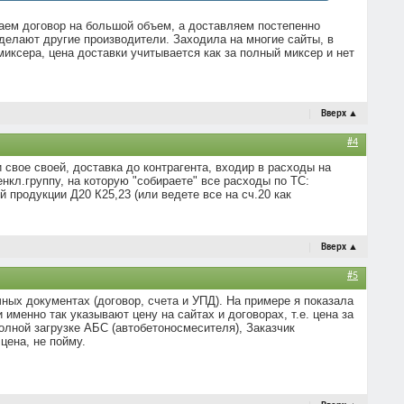
чаем договор на большой объем, а доставляем постепенно
делают другие производители. Заходила на многие сайты, в
 миксера, цена доставки учитывается как за полный миксер и нет
Вверх
▲
#4
и свое своей, доставка до контрагента, входир в расходы на
нкл.группу, на которую "собираете" все расходы по ТС:
й продукции Д20 К25,23 (или ведете все на сч.20 как
Вверх
▲
#5
ичных документах (договор, счета и УПД). На примере я показала
 именно так указывают цену на сайтах и договорах, т.е. цена за
полной загрузке АБС (автобетоносмесителя), Заказчик
цена, не пойму.