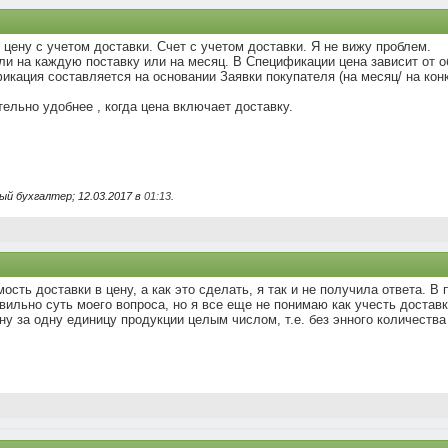
цену с учетом доставки. Счет с учетом доставки. Я не вижу проблем.
ли на каждую поставку или на месяц. В Спецификации цена зависит от о
икация составляется на основании Заявки покупателя (на месяц/ на конк
ельно удобнее , когда цена включает доставку.
й бухгалтер; 12.03.2017 в
01:13
.
ость доставки в цену, а как это сделать, я так и не получила ответа. 
ильно суть моего вопроса, но я все еще не понимаю как учесть доставку
у за одну единицу продукции целым числом, т.е. без энного количества