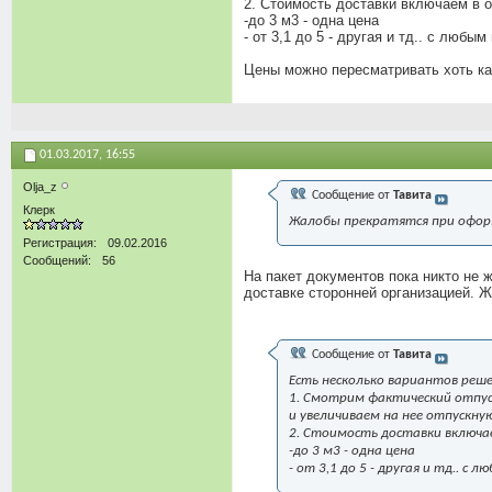
2. Стоимость доставки включаем в о
-до 3 м3 - одна цена
- от 3,1 до 5 - другая и тд.. с любым
Цены можно пересматривать хоть каж
01.03.2017,
16:55
Olja_z
Сообщение от
Тавита
Клерк
Жалобы прекратятся при оформ
Регистрация
09.02.2016
Сообщений
56
На пакет документов пока никто не
доставке сторонней организацией. Ж
Сообщение от
Тавита
Есть несколько вариантов реше
1. Смотрим фактический отпуск
и увеличиваем на нее отпускну
2. Стоимость доставки включае
-до 3 м3 - одна цена
- от 3,1 до 5 - другая и тд.. с 