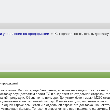
и управление на предприятии
Как правильно включить доставку
ну продукции?
а опытом. Вопрос вроде банальный, но никак не найдем ответ на него.
Доставку осуществляем своим ТС и выделяем ее отдельной сторокой, т.е.
а м3 продукции. Объясню на примере. Допустим бетон марки М250 стоит 
и учитывается как за полный миксер. В итоге выходит, что независимо от
, в одной строке сам бетон и в отдельной строке его доставка. Но неко
 устраивает больше. Только не знаем как это все правильно оформить. 