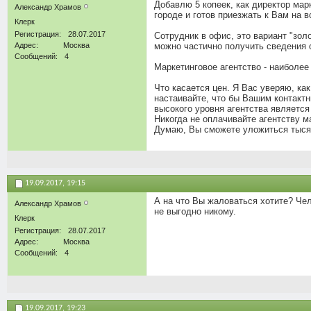
Добавлю 5 копеек, как директор мар
Александр Храмов
городе и готов приезжать к Вам на в
Клерк
Регистрация
28.07.2017
Cотрудник в офис, это вариант "зол
Адрес
Москва
можно частично получить сведения о
Сообщений
4
Маркетинговое агентство - наиболее
Что касается цен. Я Вас уверяю, как
настаивайте, что бы Вашим контакт
высокого уровня агентства является
Никогда не оплачивайте агентству м
Думаю, Вы сможете уложиться тысяч 
19.09.2017,
19:15
А на что Вы жаловаться хотите? Чел
Александр Храмов
не выгодно никому.
Клерк
Регистрация
28.07.2017
Адрес
Москва
Сообщений
4
19.09.2017,
19:23