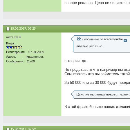
вполне реально. Цена не является п
15.06.2017,
05:25
alexstrel
Сообщение от
scaramouche
Клерк
вполне реально.
Регистрация
07.01.2009
Адрес
Красноярск
в теории, да.
Сообщений
2,709
Но представьте что например вы оказ
Сомневаюсь что вы займетесь такой
За 50 000 или за 30 000 будут прода
Цена не является показателем 
В этой фразе больше ваших желаний
15.06.2017,
07:59