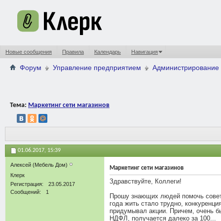
Новые сообщения
Правила
Календарь
Навигация
Форум
Управление предприятием
Администрирование 
Тема:
Маркетинг сети магазинов
01.06.2017,
15:39
Алексей (Мебель Дом)
Маркетинг сети магазинов
Клерк
Здравствуйте, Коллеги!
Регистрация
23.05.2017
Сообщений
1
Прошу знающих людей помочь совето
года жить стало трудно, конкуренция
придумывал акции. Причем, очень бы
НДФЛ, получается далеко за 100...