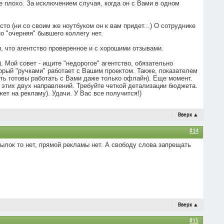
ще плохо. За исключением случая, когда он с Вами в одном
то (ни со своим же ноутбуком он к вам придет...) О сотруднике
о "очерняя" бывшего коллегу нет.
, что агентство проверенное и с хорошими отзывами.
). Мой совет - ищите "недорогое" агентство, обязательно
рый "ручками" работает с Вашим проектом. Также, показателем
быть готовы работать с Вами даже только офлайн). Еще момент.
 этих двух направлений. Требуйте четкой детализации бюджета.
ет на рекламу). Удачи. У Вас все получится!)
Вверх
▲
#14
ылок то нет, прямой рекламы нет. А свободу слова запрещать
Вверх
▲
#15