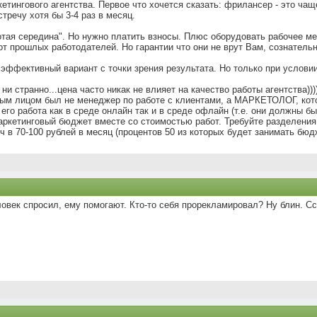
кетингового агентства. Первое что хочется сказать: фрилансер - это ча
стречу хотя бы 3-4 раз в месяц.
отая середина". Но нужно платить взносы. Плюс оборудовать рабочее мес
т прошлых работодателей. Но гарантии что они не врут Вам, сознательн
 эффективный вариант с точки зрения результата. Но только при условии
 ни странно...цена часто никак не влияет на качество работы агентства)))
ным лицом был не менеджер по работе с клиентами, а МАРКЕТОЛОГ, кото
 его работа как в среде онлайн так и в среде офлайн (т.е. они должны 
аркетинговый бюджет вместе со стоимостью работ. Требуйте разделения
в 70-100 рублей в месяц (процентов 50 из которых будет занимать бюдж
овек спросил, ему помогают. Кто-то себя прорекламировал? Ну блин. Сс