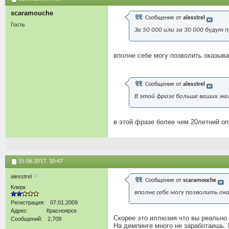
scaramouche
Сообщение от
alexstrel
Гость
За 50 000 или за 30 000 будут 
вполне себе могу позволить оказыва
Сообщение от
alexstrel
В этой фразе больше ваших жел
в этой фразе более чем 20летний о
15.06.2017,
10:47
alexstrel
Сообщение от
scaramouche
Клерк
вполне себе могу позволить ок
Регистрация
07.01.2009
Адрес
Красноярск
Скорее это иллюзия что вы реально 
Сообщений
2,709
На демпинге много не заработаешь. 