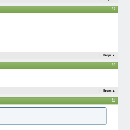
#3
Вверх
▲
#4
Вверх
▲
#5