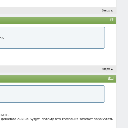
Вверх
▲
#9
ку.
Вверх
▲
#10
упишь.
а дешевле они не будут, потому что компания захочет заработать