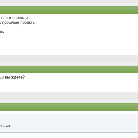
и все и описали.
х прошлые проекты.
шь.
щи вы ждете?
упишь.