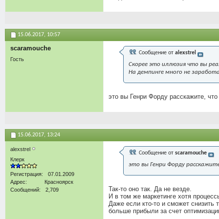
15.06.2017,
10:57
scaramouche
Сообщение от
alexstrel
Гость
Скорее это иллюзия что вы реа
На демпинге много не заработа
это вы Генри Форду расскажите, что
15.06.2017,
13:24
alexstrel
Сообщение от
scaramouche
Клерк
это вы Генри Форду расскажит
Регистрация
07.01.2009
Адрес
Красноярск
Так-то оно так. Да не везде.
Сообщений
2,709
И в том же маркетинге хотя процесс
Даже если кто-то и сможет снизить т
больше прибыли за счет оптимизации