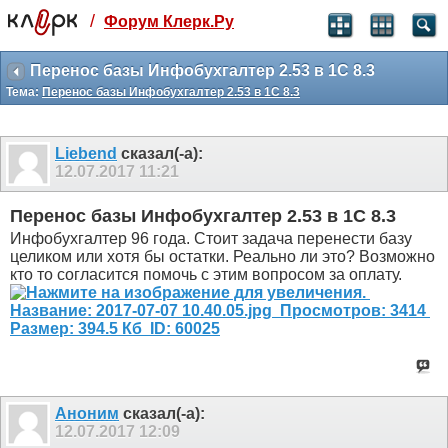
/
Форум Клерк.Ру
Святые угодники, Клерк без рекламы
прекрасен:)
Перенос базы Инфобухгалтер 2.53 в 1С 8.3
Тема:
Перенос базы Инфобухгалтер 2.53 в 1С 8.3
месяц
99
₽
3 месяца
Liebend
сказал(-а):
259
₽
12.07.2017
11:21
-10%
полгода
Перенос базы Инфобухгалтер 2.53 в 1С 8.3
499
₽
Инфобухгалтер 96 года. Стоит задача перенести базу
-15%
целиком или хотя бы остатки. Реально ли это? Возможно
Отмена
Оплатить
кто то согласится помочь с этим вопросом за оплату.
Аноним
сказал(-а):
12.07.2017
12:09