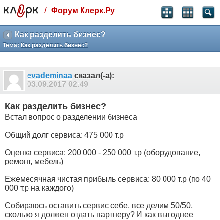
/
Форум Клерк.Ру
Святые угодники, Клерк без рекламы
прекрасен:)
Как разделить бизнес?
Тема:
Как разделить бизнес?
месяц
99
₽
3 месяца
evademinaa
сказал(-а):
259
₽
03.09.2017
02:49
-10%
полгода
Как разделить бизнес?
499
₽
Встал вопрос о разделении бизнеса.
-15%
Отмена
Оплатить
Общий долг сервиса: 475 000 т.р
Оценка сервиса: 200 000 - 250 000 т.р (оборудование,
ремонт, мебель)
Ежемесячная чистая прибыль сервиса: 80 000 т.р (по 40
000 т.р на каждого)
Собираюсь оставить сервис себе, все делим 50/50,
сколько я должен отдать партнеру? И как выгоднее