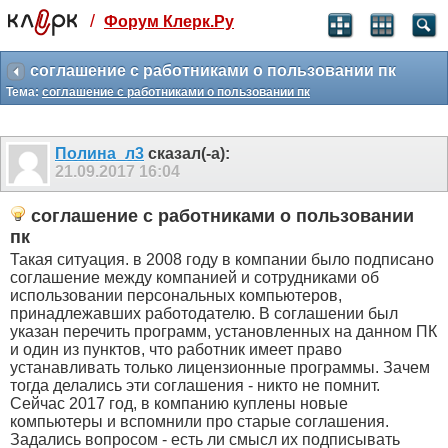
/
Форум Клерк.Ру
Святые угодники, Клерк без рекламы
прекрасен:)
соглашение с работниками о пользовании пк
Тема:
соглашение с работниками о пользовании пк
месяц
99
₽
3 месяца
Полина_л3
сказал(-а):
259
₽
21.09.2017
16:04
-10%
полгода
соглашение с работниками о пользовании
499
₽
пк
-15%
Такая ситуация. в 2008 году в компании было подписано
Отмена
Оплатить
соглашение между компанией и сотрудниками об
использовании персональных компьютеров,
принадлежавших работодателю. В соглашении был
указан перечить программ, установленных на данном ПК
и один из пунктов, что работник имеет право
устанавливать только лицензионные программы. Зачем
тогда делались эти соглашения - никто не помнит.
Сейчас 2017 год, в компанию куплены новые
компьютеры и вспомнили про старые соглашения.
Задались вопросом - есть ли смысл их подписывать