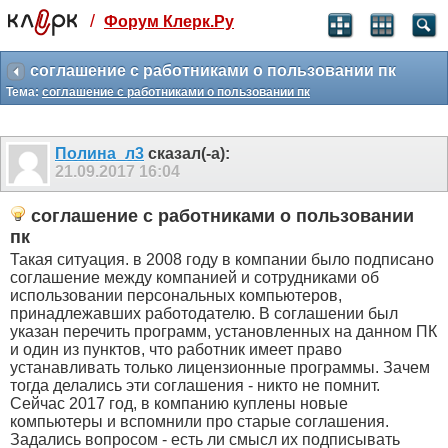
/
Форум Клерк.Ру
Святые угодники, Клерк без рекламы
прекрасен:)
соглашение с работниками о пользовании пк
Тема:
соглашение с работниками о пользовании пк
месяц
99
₽
3 месяца
Полина_л3
сказал(-а):
259
₽
21.09.2017
16:04
-10%
полгода
соглашение с работниками о пользовании
499
₽
пк
-15%
Такая ситуация. в 2008 году в компании было подписано
Отмена
Оплатить
соглашение между компанией и сотрудниками об
использовании персональных компьютеров,
принадлежавших работодателю. В соглашении был
указан перечить программ, установленных на данном ПК
и один из пунктов, что работник имеет право
устанавливать только лицензионные программы. Зачем
тогда делались эти соглашения - никто не помнит.
Сейчас 2017 год, в компанию куплены новые
компьютеры и вспомнили про старые соглашения.
Задались вопросом - есть ли смысл их подписывать