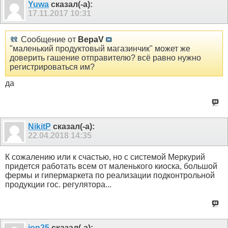
Yuwa
сказал(-а):
17.11.2017
10:31
Сообщение от
ВераV
"маленький продуктовый магазинчик" может же
доверить гашение отправителю? всё равно нужно
регистрироваться им?
да
NikitP
сказал(-а):
22.04.2018
14:35
К сожалению или к счастью, но с системой Меркурий
придется работать всем от маленького киоска, большой
фермы и гипермаркета по реализации подконтрольной
продукции гос. регулятора...
ion25
сказал(-а):