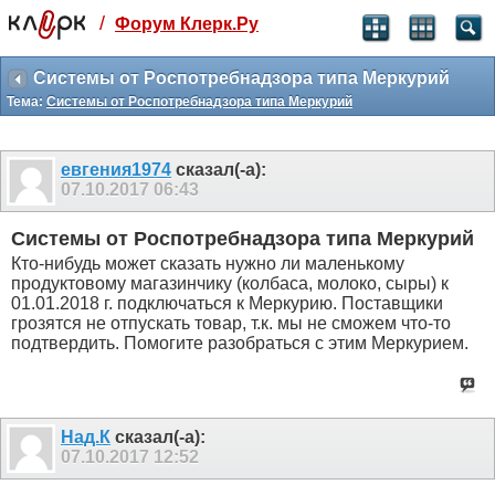
/
Форум Клерк.Ру
Святые угодники, Клерк без рекламы
прекрасен:)
Системы от Роспотребнадзора типа Меркурий
Тема:
Системы от Роспотребнадзора типа Меркурий
месяц
99
₽
3 месяца
евгения1974
сказал(-а):
259
₽
07.10.2017
06:43
-10%
полгода
Системы от Роспотребнадзора типа Меркурий
499
₽
Кто-нибудь может сказать нужно ли маленькому
-15%
продуктовому магазинчику (колбаса, молоко, сыры) к
Отмена
Оплатить
01.01.2018 г. подключаться к Меркурию. Поставщики
грозятся не отпускать товар, т.к. мы не сможем что-то
подтвердить. Помогите разобраться с этим Меркурием.
Над.К
сказал(-а):
07.10.2017
12:52