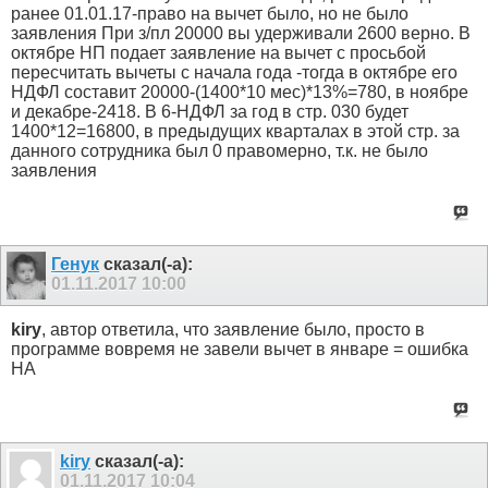
ранее 01.01.17-право на вычет было, но не было
заявления При з/пл 20000 вы удерживали 2600 верно. В
октябре НП подает заявление на вычет с просьбой
пересчитать вычеты с начала года -тогда в октябре его
НДФЛ составит 20000-(1400*10 мес)*13%=780, в ноябре
и декабре-2418. В 6-НДФЛ за год в стр. 030 будет
1400*12=16800, в предыдущих кварталах в этой стр. за
данного сотрудника был 0 правомерно, т.к. не было
заявления
Генук
сказал(-а):
01.11.2017
10:00
kiry
, автор ответила, что заявление было, просто в
программе вовремя не завели вычет в январе = ошибка
НА
kiry
сказал(-а):
01.11.2017
10:04