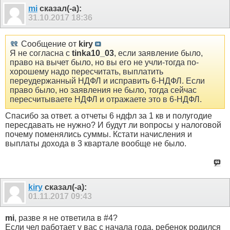
mi
сказал(-а):
31.10.2017
18:36
Сообщение от
kiry
Я не согласна с
tinka10_03
, если заявление было,
право на вычет было, но вы его не учли-тогда по-
хорошему надо пересчитать, выплатить
переудержанный НДФЛ и исправить 6-НДФЛ. Если
право было, но заявления не было, тогда сейчас
пересчитываете НДФЛ и отражаете это в 6-НДФЛ.
Спасибо за ответ. а отчеты 6 ндфл за 1 кв и полугодие
пересдавать не нужно? И будут ли вопросы у налоговой
почему поменялись суммы. Кстати начисления и
выплаты дохода в 3 квартале вообще не было.
kiry
сказал(-а):
01.11.2017
09:43
mi
, разве я не ответила в #4?
Если чел работает у вас с начала года, ребенок родился