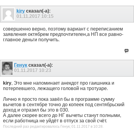
kiry
сказал(-а):
01.11.2017
10:15
совершенно верно, поэтому вариант с переписанием
заявления октябрем предпочтителен,а НП все равно-
главное деньги получить.
Генук
сказал(-а):
01.11.2017
10:23
kiry
, Это мне напоминает анекдот про гаишника и
потерпевшего, лежащего головой на тротуаре.
Лично я просто пока завёл бы в программе сумму
вычетов в сентябре точно до копеек под сентябрьский
доход и отразил бы это в 030.
А далее скорее всего до НГ вычеты станут полными,
если работница не уйдёт в отпуск за свой счёт.
Последний раз редактировалось Генук; 01.11.2017 в
10:28
.