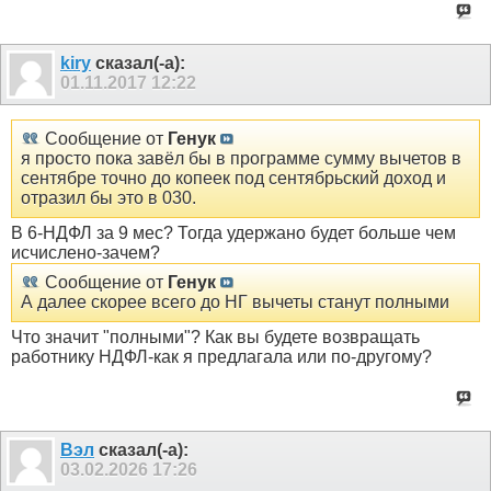
kiry
сказал(-а):
01.11.2017
12:22
Сообщение от
Генук
я просто пока завёл бы в программе сумму вычетов в
сентябре точно до копеек под сентябрьский доход и
отразил бы это в 030.
В 6-НДФЛ за 9 мес? Тогда удержано будет больше чем
исчислено-зачем?
Сообщение от
Генук
А далее скорее всего до НГ вычеты станут полными
Что значит "полными"? Как вы будете возвращать
работнику НДФЛ-как я предлагала или по-другому?
Вэл
сказал(-а):
03.02.2026
17:26