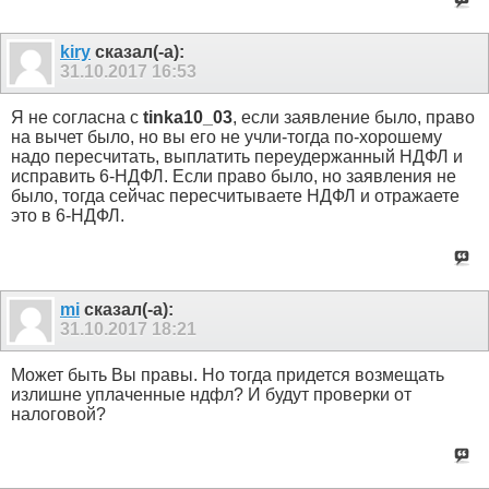
kiry
сказал(-а):
31.10.2017
16:53
Я не согласна с
tinka10_03
, если заявление было, право
на вычет было, но вы его не учли-тогда по-хорошему
надо пересчитать, выплатить переудержанный НДФЛ и
исправить 6-НДФЛ. Если право было, но заявления не
было, тогда сейчас пересчитываете НДФЛ и отражаете
это в 6-НДФЛ.
mi
сказал(-а):
31.10.2017
18:21
Может быть Вы правы. Но тогда придется возмещать
излишне уплаченные ндфл? И будут проверки от
налоговой?