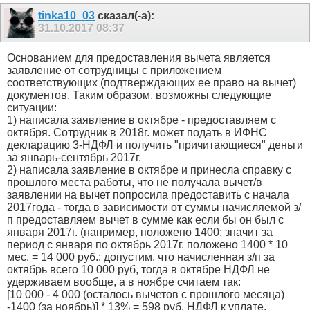
tinka10_03
сказал(-а):
31.10.2017
08:37
Основанием для предоставления вычета является
заявление от сотрудницы с приложением
соответствующих (подтверждающих ее право на вычет)
документов. Таким образом, возможны следующие
ситуации:
1) написала заявление в октябре - предоставляем с
октября. Сотрудник в 2018г. может подать в ИФНС
декларацию 3-НДФЛ и получить "причитающиеся" деньги
за январь-сентябрь 2017г.
2) написала заявление в октябре и принесла справку с
прошлого места работы, что не получала вычет/в
заявлении на вычет попросила предоставить с начала
2017года - тогда в зависимости от суммы начисляемой з/
п предоставляем вычет в сумме как если бы он был с
января 2017г. (например, положено 1400; значит за
период с января по октябрь 2017г. положено 1400 * 10
мес. = 14 000 руб.; допустим, что начисленная з/п за
октябрь всего 10 000 руб, тогда в октябре НДФЛ не
удерживаем вообще, а в ноябре считаем так:
[10 000 - 4 000 (осталось вычетов с прошлого месяца)
-1400 (за ноябрь)] * 13% = 598 руб. НДФЛ к уплате.