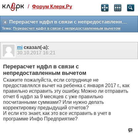
/
Форум Клерк.Ру
Святые угодники, Клерк без рекламы
прекрасен:)
Перерасчет ндфл в связи с непредоставленным вычетом
Тема:
Перерасчет ндфл в связи с непредоставленным вычетом
месяц
99
₽
3 месяца
mi
сказал(-а):
259
₽
30.10.2017
16:21
-10%
полгода
Перерасчет ндфл в связи с
499
₽
непредоставленным вычетом
-15%
Скажите пожалуйста, если сотруднице не
Отмена
Оплатить
предоставлялся вычет на ребенка с января 2017 г., как
правильно исправить эту ошибку. Можно ли отправить
отчет 6 ндфл за 9 месяцев с уже правильно
посчитанными суммами? Или нужно делать
корректировку предыдущий отчетов?
И если кто знает, как это все исправить в учет в
программе Инфо Предприятие?