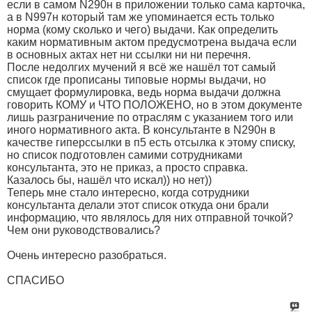
если в самом N290н в приложении только сама карточка,
а в N997н который там же упоминается есть только
норма (кому сколько и чего) выдачи. Как определить
каким нормативным актом предусмотрена выдача если
в основных актах нет ни ссылки ни ни перечня.
После недолгих мучений я всё же нашёл тот самый
список где прописаны типовые нормы выдачи, но
смущает формулировка, ведь норма выдачи должна
говорить КОМУ и ЧТО ПОЛОЖЕНО, но в этом документе
лишь разграничение по отраслям с указанием того или
иного нормативного акта. В консультанте в N290н в
качестве гиперссылки в п5 есть отсылка к этому списку,
но список подготовлен самими сотрудниками
консультанта, это не приказ, а просто справка.
Казалось бы, нашёл что искал)) но нет))
Теперь мне стало интересно, когда сотрудники
консультанта делали этот список откуда они брали
информацию, что являлось для них отправной точкой?
Чем они руководствовались?
Очень интересно разобраться.
СПАСИБО