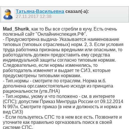
Татьяна-Васильевна
сказал(-а):
27.11.2017
12:38
Mad_Shurik
, как то Вы все сгребли в кучу. Есть очень
полезный сайт "Онлайнинспекция.РФ".
- Предусмотрена выдача- Указывается наименование
типовых (типовых отраслевых) норм. 2, 3. Если условия
труда работника признаны вредными или опасными, то
работодатель должен предоставить ему средства
индивидуальной защиты согласно типовым нормам.
Следовательно, если нормы изменились, то
работодатель изменяет и выдает те СИЗ, которые
предусмотрены типовыми нормами.
- Тип.нормы - смотрите по отраслям. Норма м.б.
дополнена орг.самостоятельно исходя из принципа
рациональности (утв.ЛНА)
- Тип.нормы, укому и что положено - см. в интернете
(СПС); допустим Приказ Минтруда России от 09.12.2014
N 997н. Смотрите приказ (в нем и должность и норма и
вид СИЗ)
- Если пользуетесь СПС то в нем все есть. Позвоните и
уточните как правильно оргназовать поиск в своей
системе СПС.