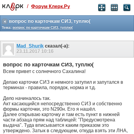
/
Форум Клерк.Ру
Святые угодники, Клерк без рекламы
прекрасен:)
вопрос по карточкам СИЗ, туплю(
Тема:
вопрос по карточкам СИЗ, туплю(
месяц
99
₽
3 месяца
Mad_Shurik
сказал(-а):
259
₽
23.11.2017
10:16
-10%
полгода
вопрос по карточкам СИЗ, туплю(
499
₽
Всем привет с солнечного Сахалина!
-15%
Отмена
Оплатить
Делаю карточки СИЗ и немного затупил и запутался в
терминах - правила, порядок, норма и т.д.
Дело начиналось так.
Акт касающийся непосредственно СИЗ и собственно
формы карточки, это N290н. Его я нашёл.
Далее открываю карточку и там есть пункт в нижней
части абзаца прям над таблицей: "Предусмотрена
выдача". Туда вписывается каким приказом это
утверждено. Затык в следующем, откуда взять эти ЛНА,