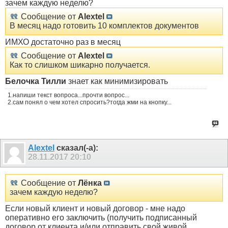
зачем каждую неделю?
Сообщение от
Alextel
В месяц надо готовить 10 комплектов документов
ИМХО достаточно раз в месяц
Сообщение от
Alextel
Как то слишком шикарно получается.
Белочка Тилли
знает как минимизировать
1.напиши текст вопроса...прочти вопрос...
2.сам понял о чем хотел спросить?тогда жми на кнопку...
Alextel
сказал(-а):
28.11.2017
20:10
Сообщение от
Лёнка
зачем каждую неделю?
Если новый клиент и новый договор - мне надо
оперативно его заключить (получить подписанный
договор от клиента и/или отправить свой живой