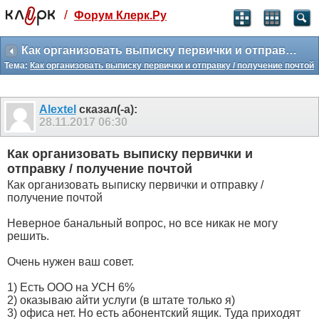
/
Форум Клерк.Ру
Святые угодники, Клерк без рекламы
прекрасен:)
Как организовать выписку первички и отправку / получение почтой
Тема:
Как организовать выписку первички и отправку / получение почтой
месяц
99
₽
3 месяца
Alextel
сказал(-а):
259
₽
28.11.2017
06:30
-10%
полгода
Как организовать выписку первички и
499
₽
отправку / получение почтой
-15%
Как организовать выписку первички и отправку /
Отмена
Оплатить
получение почтой
Неверное банальный вопрос, но все никак не могу
решить.
Очень нужен ваш совет.
1) Есть ООО на УСН 6%
2) ‎оказываю айти услуги (в штате только я)
3) ‎офиса нет. Но есть абонентский ящик. Туда приходят