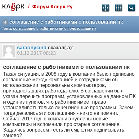
/
Форум Клерк.Ру
Святые угодники, Клерк без рекламы
прекрасен:)
соглашение с работниками о пользовании пк
Тема:
соглашение с работниками о пользовании пк
месяц
99
₽
3 месяца
saraohyland
сказал(-а):
259
₽
01.12.2017
08:23
-10%
полгода
соглашение с работниками о пользовании пк
499
₽
Такая ситуация. в 2008 году в компании было подписано
-15%
соглашение между компанией и сотрудниками об
Отмена
Оплатить
использовании персональных компьютеров,
принадлежавших работодателю. В соглашении был
указан перечить программ, установленных на данном ПК
и один из пунктов, что работник имеет право
устанавливать только лицензионные программы. Зачем
тогда делались эти соглашения - никто не помнит.
Сейчас 2017 год, в компанию куплены новые
компьютеры и вспомнили про старые соглашения.
Задались вопросом - есть ли смысл их подписывать
заново?