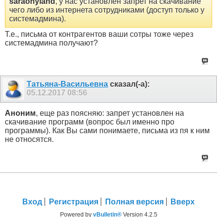
saraohyland
, у нас установлен запрет на скачивание
чего либо из интернета сотрудниками (доступ только у
системадмина).
Т.е., письма от контрагентов ваши сотры тоже через
системадмина получают?
Татьяна-Васильевна
сказал(-а):
05.12.2017
08:56
Аноним
, еще раз поясняю: запрет установлен на
скачивание программ (вопрос был именно про
программы). Как Вы сами понимаете, письма из пя к ним
не относятся.
Вход
Регистрация
Полная версия
Вверх
Powered by
vBulletin®
Version 4.2.5