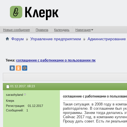
Новые сообщения
Правила
Календарь
Навигация
Форум
Управление предприятием
Администрирование 
Тема:
соглашение с работниками о пользовании пк
01.12.2017,
08:23
saraohyland
соглашение с работниками о пользован
Клерк
Такая ситуация. в 2008 году в ком
Регистрация
01.12.2017
работодателю. В соглашении был ука
Сообщений
1
программы. Зачем тогда делались эт
Сейчас 2017 год, в компанию купле
Прошу дать совет. Есть ли реальна