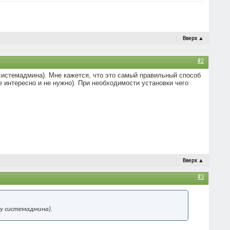
Вверх
▲
#2
у системадмина). Мне кажется, что это самый правильный способ
е интересно и не нужно). При необходимости установки чего
Вверх
▲
#3
 у системадмина).