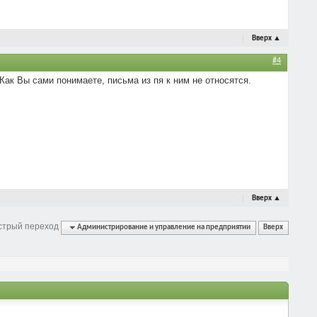
Вверх
▲
#4
Как Вы сами понимаете, письма из пя к ним не относятся.
Вверх
▲
стрый переход
Администрирование и управление на предприятии
Вверх