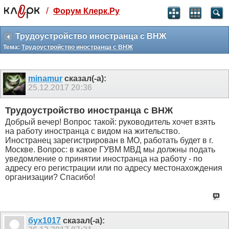
/
Форум Клерк.Ру
Святые угодники, Клерк без рекламы
прекрасен:)
Трудоустройство иностранца с ВНЖ
Тема:
Трудоустройство иностранца с ВНЖ
месяц
99
₽
3 месяца
minamur
сказал(-а):
259
₽
25.12.2017
20:36
-10%
полгода
Трудоустройство иностранца с ВНЖ
499
₽
Добрый вечер! Вопрос такой: руководитель хочет взять
-15%
на работу иностранца с видом на жительство.
Отмена
Оплатить
Иностранец зарегистрирован в МО, работать будет в г.
Москве. Вопрос: в какое ГУВМ МВД мы должны подать
уведомление о принятии иностранца на работу - по
адресу его регистрации или по адресу местонахождения
организации? Спасибо!
бух1017
сказал(-а):