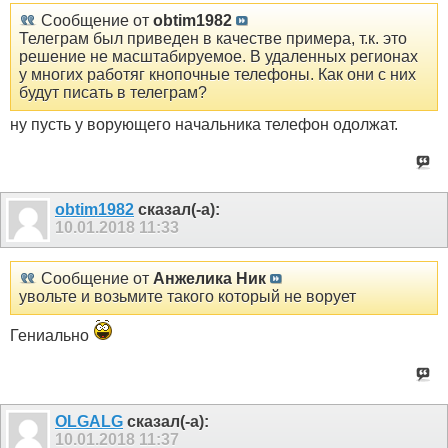
Сообщение от
obtim1982
Телеграм был приведен в качестве примера, т.к. это
решение не масштабируемое. В удаленных регионах
у многих работяг кнопочные телефоны. Как они с них
будут писать в телеграм?
ну пусть у ворующего начальника телефон одолжат.
obtim1982
сказал(-а):
10.01.2018
11:33
Сообщение от
Анжелика Ник
увольте и возьмите такого который не ворует
Гениально
OLGALG
сказал(-а):
10.01.2018
11:37