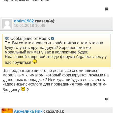
obtim1982
сказал(-а):
10.01.2018
10:49
Сообщение от
Над.К
Т.е. Вы хотите оповестить работников о том, что они
будут стучать друг на друга? Хорошенький же
моральный климат у вас в коллективе будет.
Нда, нашей кадровой звезде форума Arga есть чему у
вас поучиться
Вы предлагаете ничего не делать со сложившимся
моральным климатом, который формируется людьми на
удаленных площадках? Или куда-нибудь в лес заслать
кадровика-психолога для проведения тренинга по тим-
билдингу
?
Анжелика Ник
сказал(-а):