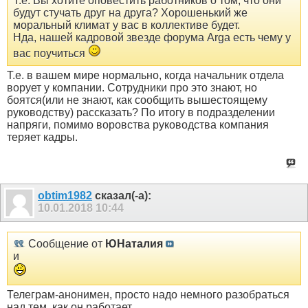
Т.е. Вы хотите оповестить работников о том, что они
будут стучать друг на друга? Хорошенький же
моральный климат у вас в коллективе будет.
Нда, нашей кадровой звезде форума Arga есть чему у
вас поучиться
Т.е. в вашем мире нормально, когда начальник отдела
ворует у компании. Сотрудники про это знают, но
боятся(или не знают, как сообщить вышестоящему
руководству) рассказать? По итогу в подразделении
напряги, помимо воровства руководства компания
теряет кадры.
obtim1982
сказал(-а):
10.01.2018
10:44
Сообщение от
ЮНаталия
и
Телеграм-анонимен, просто надо немного разобраться
над тем, как он работает.