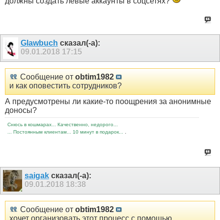
должны создать левые аккаунты в соцсетях?
Glawbuch
сказал(-а):
09.01.2018
17:15
Сообщение от
obtim1982
и как оповестить сотрудников?
А предусмотрены ли какие-то поощрения за анонимные
доносы?
Снюсь в кошмарах... Качественно, недорого...
.
... Постоянным клиентам... 10 минут в подарок...
saigak
сказал(-а):
09.01.2018
18:38
Сообщение от
obtim1982
хочет организовать этот процесс с помощью