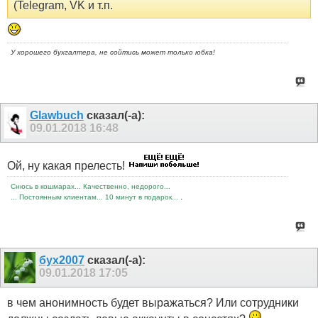
(Telegram, VK и т.п.
У хорошего бухгалтера, не сойтись может только юбка!
Glawbuch
сказал(-а):
09.01.2018
16:48
Ой, ну какая прелесть!
Снюсь в кошмарах... Качественно, недорого...
.
... Постоянным клиентам... 10 минут в подарок...
бух2007
сказал(-а):
09.01.2018
17:05
в чем анонимность будет выражаться? Или сотрудники