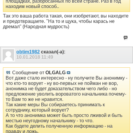
площадках, разбросанных по всей стране. Раз в год
находим новый способ..
Так это ваша работа такая, они изобретают, вы находите
и предотвращаете. "На то и щука, чтобы карась не
дремал" (Народная мудрость)
obtim1982
сказал(-а):
10.01.2018
11:49
Сообщение от
OLGALG
Вот даже стало интересно - ну получите Вы анонимку -
что кто-то ворует - ну во-первых не пойман не вор,
анонимка не будет доказательством чего либо - но
предложение уволить вороватого начальника почему-
то Вам то же не нравится.
Так какие меры Вы собираетесь принимать к
сотруднику, который ворует?
А то что анонимка может быть просто лживой и быть
местью неугодному начальнику - то что.
Как будете делить полученную информацию - на
правду и ложь.