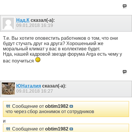
Над.К
сказал(-а):
09.01.2018
16:19
Т.е. Вы хотите оповестить работников о том, что они
будут стучать друг на друга? Хорошенький же
моральный климат у вас в коллективе будет.
Нда, нашей кадровой звезде форума Arga есть чему у
вас поучиться
ЮНаталия
сказал(-а):
09.01.2018
16:27
Сообщение от
obtim1982
что через сбор анонимок от сотрудников
и
Сообщение от
obtim1982