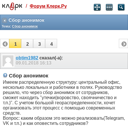
/
Форум Клерк.Ру
Святые угодники, Клерк без рекламы
прекрасен:)
Сбор анонимок
Тема:
Сбор анонимок
месяц
99
₽
3 месяца
1
2
3
4
259
₽
-10%
полгода
obtim1982
сказал(-а):
09.01.2018
16:13
499
₽
-15%
Отмена
Оплатить
Сбор анонимок
Имеем распределенную структуру: центральный офис,
несколько локальных и работники в полях. Руководство
решило, что через сбор анонимок от сотрудников,
сможет находить "утечки(воровство, своячничество и
т.п.)". С учетом большой геораспределенности, хочет
организовать этот процесс с помощью современных
средств.
Вопрос: каким образом это можно реализовать(Telegram,
VK и т.п.) и как оповестить сотрудников?