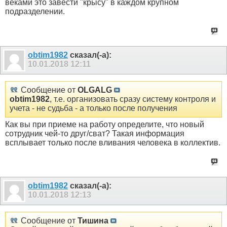
веками это завести "крысу" в каждом крупном
подразделении.
obtim1982
сказал(-а):
10.01.2018
12:11
Сообщение от
OLGALG
obtim1982
, т.е. организовать сразу систему контроля и
учета - не судьба - а только после получения
Как вы при приеме на работу определите, что новый
сотрудник чей-то друг/сват? Такая информация
всплывает только после вливания человека в коллектив.
obtim1982
сказал(-а):
10.01.2018
12:13
Сообщение от
Тишина