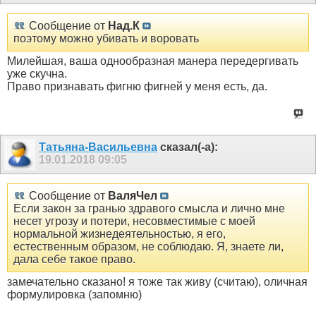
Сообщение от
Над.К
поэтому можно убивать и воровать
Милейшая, ваша однообразная манера передергивать
уже скучна.
Право признавать фигню фигней у меня есть, да.
Татьяна-Васильевна
сказал(-а):
19.01.2018
09:05
Сообщение от
ВаляЧел
Если закон за гранью здравого смысла и лично мне
несет угрозу и потери, несовместимые с моей
нормальной жизнедеятельностью, я его,
естественным образом, не соблюдаю. Я, знаете ли,
дала себе такое право.
замечательно сказано! я тоже так живу (считаю), оличная
формулировка (запомню)