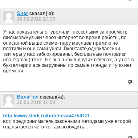
Sher
сказал(-а):
16.02.2018
17:33
У нас показательно "уволили" нескольких за просмотр
фильмов/музыки через интернет во время работы, по
описанной выше схеме- пару месяцев премию не
платили и они сами ушли. Вконтакте,одноклассини,
твитеры у нас заблокированы, бесплатные почтовики
(mail?gmail) тоже. Не знаю как в других отделах, а у нас в
бухгалтерии все загружены по самые гланды и тупо нет
времени.
ВаляЧел
сказал(-а):
26.06.2018
11:09
http://www.klerk.ru/buh/news/475412/
вот, предприниматель законными методами уже второй
год пытается чего-то там возбудить...