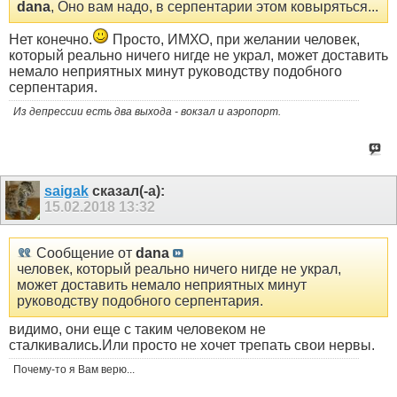
dana
, Оно вам надо, в серпентарии этом ковыряться...
Нет конечно.
Просто, ИМХО, при желании человек,
который реально ничего нигде не украл, может доставить
немало неприятных минут руководству подобного
серпентария.
Из депрессии есть два выхода - вокзал и аэропорт.
saigak
сказал(-а):
15.02.2018
13:32
Сообщение от
dana
человек, который реально ничего нигде не украл,
может доставить немало неприятных минут
руководству подобного серпентария.
видимо, они еще с таким человеком не
сталкивались.Или просто не хочет трепать свои нервы.
Почему-то я Вам верю...