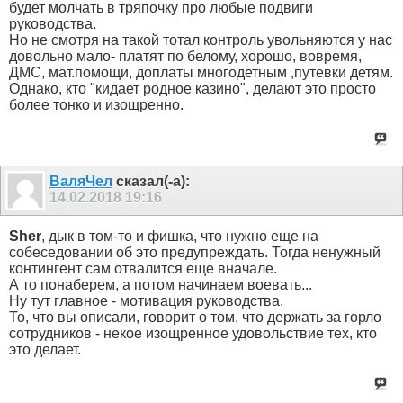
будет молчать в тряпочку про любые подвиги
руководства.
Но не смотря на такой тотал контроль увольняются у нас
довольно мало- платят по белому, хорошо, вовремя,
ДМС, мат.помощи, доплаты многодетным ,путевки детям.
Однако, кто "кидает родное казино", делают это просто
более тонко и изощренно.
ВаляЧел
сказал(-а):
14.02.2018
19:16
Sher
, дык в том-то и фишка, что нужно еще на
собеседовании об это предупреждать. Тогда ненужный
контингент сам отвалится еще вначале.
А то понаберем, а потом начинаем воевать...
Ну тут главное - мотивация руководства.
То, что вы описали, говорит о том, что держать за горло
сотрудников - некое изощренное удовольствие тех, кто
это делает.