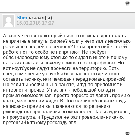
Sher
сказал(-а):
16.02.2018
17:27
А зачем человеку, который ничего не украл доставлять
неприятные минуты фирме? если у него зпл в несколько
раз выше средней по региону? Если претензий к твоей
работе нет, то особо не напрягают. Не требует
обясниловок,почему столько то сидел в инете и почему
на таких сайтах, и почему пришел со смартфоном. Но
вот ноутбук не дадут пронести на территорию. Есть
спец.помещение у службы безопасности где можно
оставить технику, или чемодан (перед командировкой) .
Но если ты косячишь на работе, и т.д. то припомнят и
интернет и прочее. У нас зпл - небольшой оклад и
премия ежемесячная, просто перестают давать премию
и все, человек сам уйдет. В Положении об оплате труда
написано- премии выплачиваются по решению
руководства при наличии возможности. Нас и аудиторы,
и прокуратура, и Трудовая не раз проверяли- никаких
претензий к такому раскладу зпл.