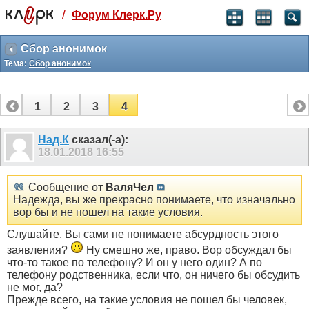
/
Форум Клерк.Ру
Святые угодники, Клерк без рекламы
прекрасен:)
Сбор анонимок
Тема:
Сбор анонимок
месяц
99
₽
3 месяца
1
2
3
4
259
₽
-10%
полгода
Над.К
сказал(-а):
18.01.2018
16:55
499
₽
-15%
Отмена
Оплатить
Сообщение от
ВаляЧел
Надежда, вы же прекрасно понимаете, что изначально
вор бы и не пошел на такие условия.
Слушайте, Вы сами не понимаете абсурдность этого
заявления?
Ну смешно же, право. Вор обсуждал бы
что-то такое по телефону? И он у него один? А по
телефону родственника, если что, он ничего бы обсудить
не мог, да?
Прежде всего, на такие условия не пошел бы человек,