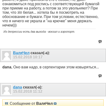
ознакомиться под роспись с соответствующей бумагой
при приеме на работу, а потом за это увольняют? При
том, что з\п белая... хотела бы я посмотреть на
обоснование и бумаги. При том условии, естественно,
что я ничего не украла и "на крючке" меня держать
нечем)))
Из депрессии есть два выхода - вокзал и аэропорт.
ВаляЧел
сказал(-а):
15.02.2018
10:17
dana
, Оно вам надо, в серпентарии этом ковыряться...
dana
сказал(-а):
15.02.2018
11:12
Сообщение от
ВаляЧел