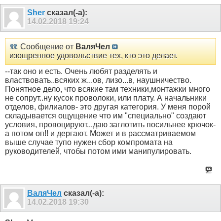
Sher
сказал(-а):
14.02.2018
19:24
Сообщение от
ВаляЧел
изощренное удовольствие тех, кто это делает.
--так оно и есть. Очень любят разделять и
властвовать..всяких ж...ов, лизо...в, наушничество.
Понятное дело, что всякие там техники,монтажки много
не сопрут..ну кусок проволоки, или плату. А начальники
отделов, филиалов- это другая категория. У меня порой
складывается ощущение что им "специально" создают
условия, провоцируют...даю заглотить посильнее крючок-
а потом оп!! и дергают. Может и в рассматриваемом
выше случае тупо нужен сбор компромата на
руководителей, чтобы потом ими манипулировать.
ВаляЧел
сказал(-а):
14.02.2018
19:30