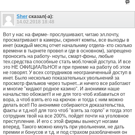
Sher
сказал(-а):
14.02.2018
18:48
Вот у нас на фирме- прослушивают, читаю эл.почту,
просматривают в камеры, скринят компы, все выходы в
инет (каждый месяц отчет начальнику отдела- кто сколько
времени в тырнете провел и где в основном), запрещено
проносить на работу- ноуты, смарт-фоны, любые
тех.средства способные стать моб.точкой доступа. И все
это НЕ ОФИЦИАЛЬНО!! и при приеме на работу об этом
не говорят. У всех сотрудников неограниченный доступ в
инет. Было несколько показательных увольнений за
просмотр фильмов через тырнет...и ничего все работают
и многие "кидают родное казино". И анонимки наше
начальство обожает!! и не для того чтоб избавиться от
вора, а чтоб взять его на крючок- и тогда с ним можно
делать все!! По анонимке собираются доказательства,
факты и т.д.но!! для того чтоб "взять за горло" и тогда этот
сотрудник твой на все 200%, пойдет почти на уголовное
преступление. И его с этой фирмы вынесут ногами
вперед. Такого можно кинуть при увольнении, не дать
премии и бонусов и т.д. и под страхом разоблачения он