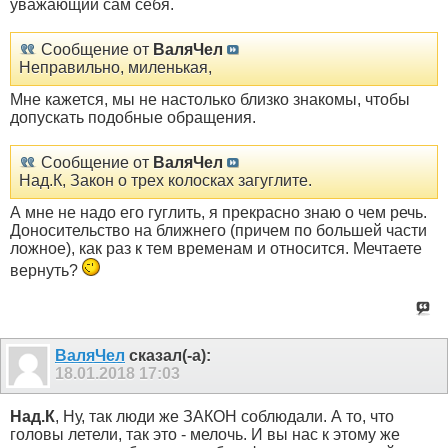
уважающий сам себя.
Сообщение от
ВаляЧел
Неправильно, миленькая,
Мне кажется, мы не настолько близко знакомы, чтобы
допускать подобные обращения.
Сообщение от
ВаляЧел
Над.К, Закон о трех колосках загуглите.
А мне не надо его гуглить, я прекрасно знаю о чем речь.
Доносительство на ближнего (причем по большей части
ложное), как раз к тем временам и относится. Мечтаете
вернуть?
ВаляЧел
сказал(-а):
18.01.2018
17:03
Над.К
, Ну, так люди же ЗАКОН соблюдали. А то, что
головы летели, так это - мелочь. И вы нас к этому же