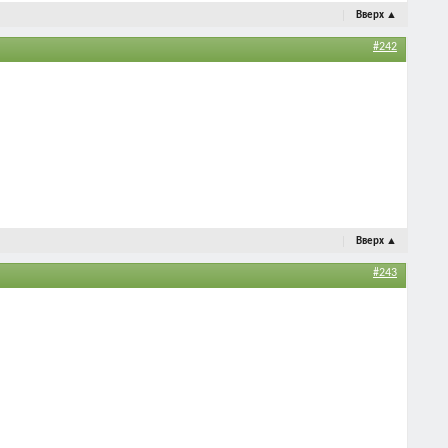
Вверх
▲
#242
Вверх
▲
#243