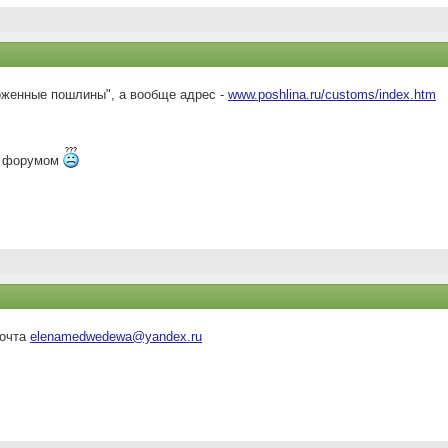
оженные пошлины", а вообще адрес -
www.poshlina.ru/customs/index.htm
им форумом
почта
elenamedwedewa@yandex.ru