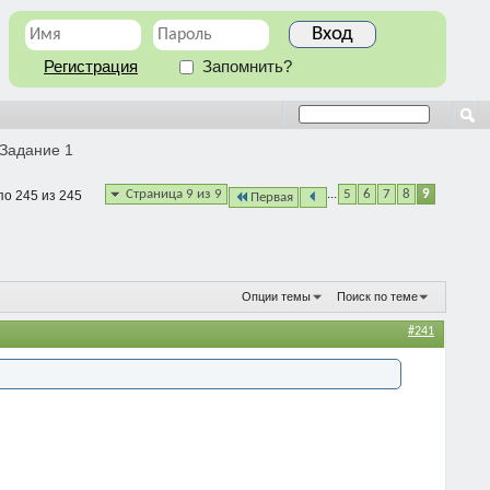
Регистрация
Запомнить?
 Задание 1
...
Страница 9 из 9
5
6
7
8
9
по 245 из 245
Первая
Опции темы
Поиск по теме
#241