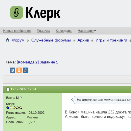
Новые сообщения
Правила
Календарь
Навигация
Форум
Служебные форумы
Архив
Игры и тренинги
Тема:
[Команда 2] Задание 1
15.12.2002,
17:24
Елена М
Но какая все же таможенная с
Клерк
В Конс+ машина нашла 232 док-та п
Регистрация
08.10.2002
А может быть, коллеги подскажут, ка
Адрес
Москва
Сообщений
1,537