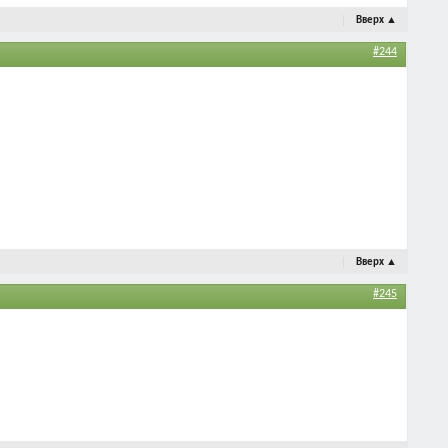
Вверх
▲
#244
Вверх
▲
#245