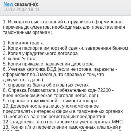
New
сказал(-а):
10.12.2002
19:11
1. Исходя из высказываний сотрудников сформировал
перечень документов, необходимых для представления
таможенным органам:
1. Копия контракта
2. Копия паспорта импортной сделки, заверенная банком
3. Копия учредительного договора
4. копия Устава
5. Копия приказа о назначении директора
6. Учетная карточка ВЭД (если не готова, паразиты -
оформляют по 3 месяца, то справка о том, что
документы сданы)
7. справка из банка об открытых счетах
8. Справка Гомкомстата ( обязательно код- 72200 -
внешнеэкономическая торговля негос. орг.)
9. справка о таможенной стоимости товара
10. Доверенность на лицо, уполномоченное
представлять интересы фирмы в таможенных органах
11. копия св-ва о гос.регистрации предприятия
12. свидетельство о постановке на учет в органах МНС
13. Копия п/п о перечислении таможенных платежей и