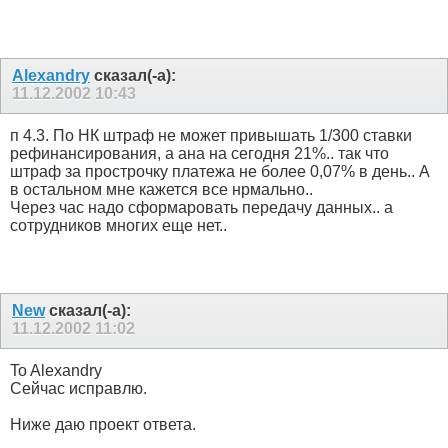
Alexandry
сказал(-а):
11.12.2002
10:43
п 4.3. По НК штраф не может привышать 1/300 ставки
рефинансирования, а ана на сегодня 21%.. так что
штраф за прострочку платежа не более 0,07% в день.. А
в остальном мне кажется все нрмально..
Через час надо сформаровать передачу данных.. а
сотрудников многих еще нет..
New
сказал(-а):
11.12.2002
11:02
To Alexandry
Сейчас исправлю.
Ниже даю проект ответа.