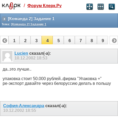
/
Форум Клерк.Ру
Святые угодники, Клерк без рекламы
прекрасен:)
[Команда 2] Задание 1
Тема:
[Команда 2] Задание 1
месяц
99
₽
3 месяца
1
2
3
4
5
6
7
8
9
259
₽
-10%
полгода
Lucien
сказал(-а):
10.12.2002
18:53
499
₽
-15%
Отмена
Оплатить
да..это лучше..
упаковка стоит 50.000 рублей..фирма "Упаковка +"
ре-экспорт давайте через белоруссию делать в польшу
София-Александра
сказал(-а):
10.12.2002
18:55