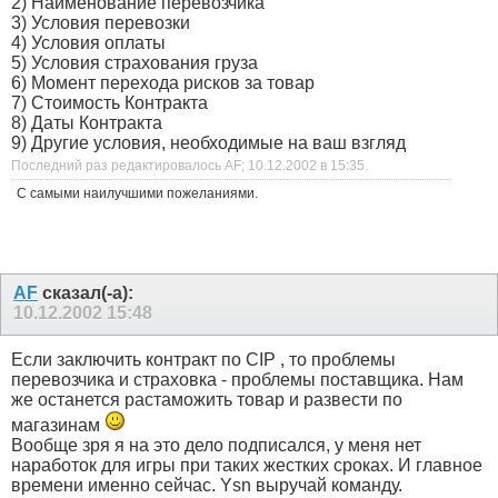
2) Наименование перевозчика
3) Условия перевозки
4) Условия оплаты
5) Условия страхования груза
6) Момент перехода рисков за товар
7) Стоимость Контракта
8) Даты Контракта
9) Другие условия, необходимые на ваш взгляд
Последний раз редактировалось AF; 10.12.2002 в
15:35
.
С самыми наилучшими пожеланиями.
AF
сказал(-а):
10.12.2002
15:48
Если заключить контракт по СIP , то проблемы
перевозчика и страховка - проблемы поставщика. Нам
же останется растаможить товар и развести по
магазинам
Вообще зря я на это дело подписался, у меня нет
наработок для игры при таких жестких сроках. И главное
времени именно сейчас. Ysn выручай команду.