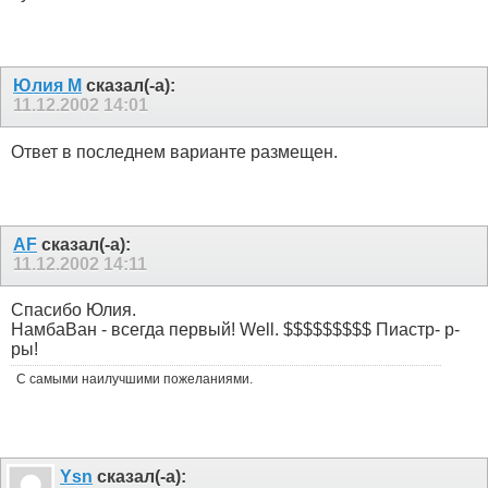
Юлия М
сказал(-а):
11.12.2002
14:01
Ответ в последнем варианте размещен.
AF
сказал(-а):
11.12.2002
14:11
Спасибо Юлия.
НамбаВан - всегда первый! Well. $$$$$$$$$ Пиастр- р-
ры!
С самыми наилучшими пожеланиями.
Ysn
сказал(-а):