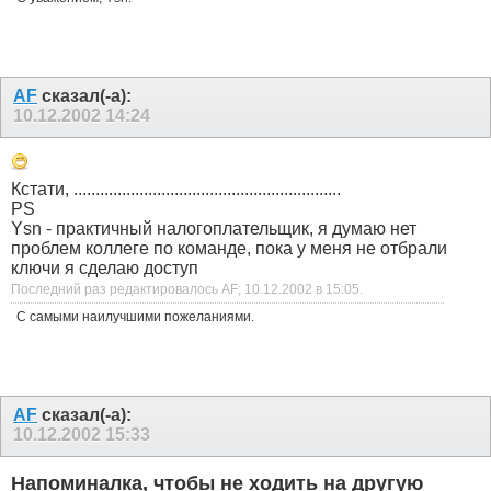
AF
сказал(-а):
10.12.2002
14:24
Кстати, .............................................................
PS
Ysn - практичный налогоплательщик, я думаю нет
проблем коллеге по команде, пока у меня не отбрали
ключи я сделаю доступ
Последний раз редактировалось AF; 10.12.2002 в
15:05
.
С самыми наилучшими пожеланиями.
AF
сказал(-а):
10.12.2002
15:33
Напоминалка, чтобы не ходить на другую