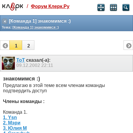
/
Форум Клерк.Ру
Святые угодники, Клерк без рекламы
прекрасен:)
[Команда 1] знакомимся :)
Тема:
[Команда 1] знакомимся :)
месяц
99
₽
3 месяца
1
2
259
₽
-10%
полгода
ToT
сказал(-а):
09.12.2002
22:11
499
₽
-15%
Отмена
Оплатить
знакомимся :)
Предлагаю в этой теме всем членам команды
подтвердить доступ
Члены команды :
Команда 1.
1. Ysn
2. Мэри
3. Юлия М