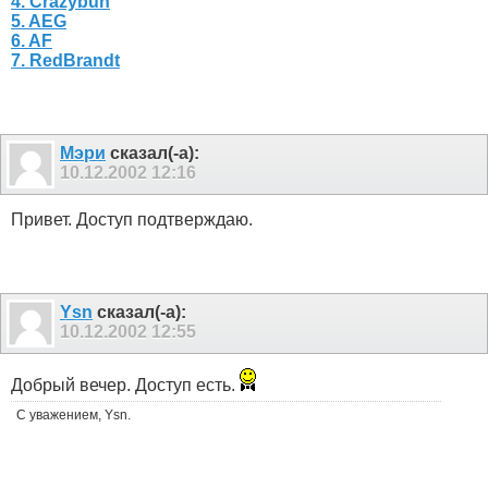
4. Crazybuh
5. AEG
6. AF
7. RedBrandt
Мэри
сказал(-а):
10.12.2002
12:16
Привет. Доступ подтверждаю.
Ysn
сказал(-а):
10.12.2002
12:55
Добрый вечер. Доступ есть.
С уважением, Ysn.