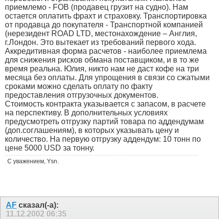
приемлемо - FOB (продавец грузит на судно). Нам
остается оплатить фрахт и страховку. Транспортировка
от продавца до покупателя - Транспортной компанией
(нерезидент ROAD LTD, местонахождение – Англия,
г.Лондон. Это вытекает из требований первого хода.
Аккредитивная форма расчетов - наиболее приемлема
для снижения рисков обмана поставщиком, и в то же
время реальна. Юлия, никто нам не даст кофе на три
месяца без оплаты. Для упрощения в связи со сжатыми
сроками можно сделать оплату по факту
предоставления отгрузочных документов.
Стоимость контракта указывается с запасом, в расчете
на перспективу. В дополнительных условиях
предусмотреть отгрузку партий товара по аддендумам
(доп.соглашениям), в которых указывать цену и
количество. На первую отгрузку аддендум: 10 тонн по
цене 5000 USD за тонну.
С уважением, Ysn.
AF
сказал(-а):
11.12.2002
06:35