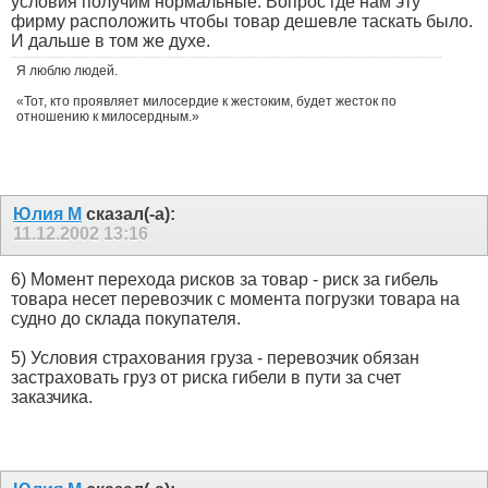
условия получим нормальные. Вопрос где нам эту
фирму расположить чтобы товар дешевле таскать было.
И дальше в том же духе.
Я люблю людей.
«Тот, кто проявляет милосердие к жестоким, будет жесток по
отношению к милосердным.»
Юлия М
сказал(-а):
11.12.2002
13:16
6) Момент перехода рисков за товар - риск за гибель
товара несет перевозчик с момента погрузки товара на
судно до склада покупателя.
5) Условия страхования груза - перевозчик обязан
застраховать груз от риска гибели в пути за счет
заказчика.