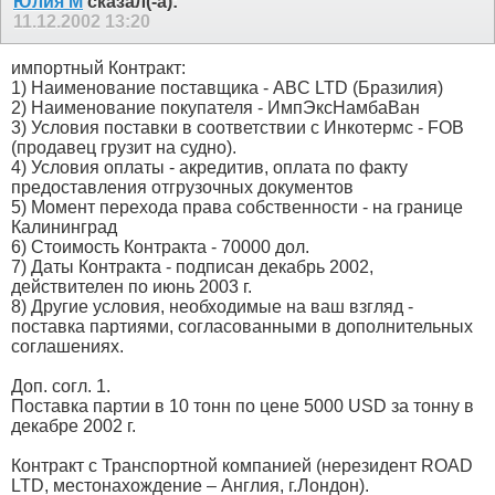
Юлия М
сказал(-а):
11.12.2002
13:20
импортный Контракт:
1) Наименование поставщика - ABC LTD (Бразилия)
2) Наименование покупателя - ИмпЭксНамбаВан
3) Условия поставки в соответствии с Инкотермс - FOB
(продавец грузит на судно).
4) Условия оплаты - акредитив, оплата по факту
предоставления отгрузочных документов
5) Момент перехода права собственности - на границе
Калининград
6) Стоимость Контракта - 70000 дол.
7) Даты Контракта - подписан декабрь 2002,
действителен по июнь 2003 г.
8) Другие условия, необходимые на ваш взгляд -
поставка партиями, согласованными в дополнительных
соглашениях.
Доп. согл. 1.
Поставка партии в 10 тонн по цене 5000 USD за тонну в
декабре 2002 г.
Контракт с Транспортной компанией (нерезидент ROAD
LTD, местонахождение – Англия, г.Лондон).