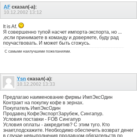
AF
сказал(-а):
10.12.2002
13:12
It is Af.
Я совершенно тупой насчет импорта-экспорта, но ...
,если принимаете в команду и доверяете, буду рад
поучаствовать. И может быть сгожусь.
С самыми наилучшими пожеланиями.
Ysn
сказал(-а):
10.12.2002
13:33
Предлагаю наименование фирмы ИмпЭксОдин
Контракт на покупку кофе в зернах.
Покупатель ИмпЭксОдин
Продавец КофеЭкспортЗарубеж, Сингапур.
Условия поставки - FOB Сингапур
Условия оплаты - аккредитив? С этим туго. Кто
знает,подскажите. Необходимо обеспечить возврат денег
в случае невыполнения продавцом обязательств по