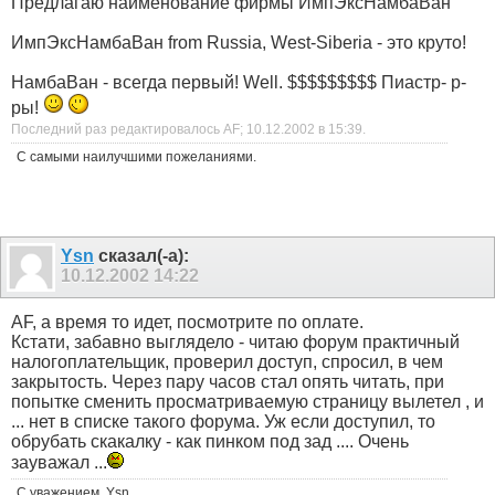
Предлагаю наименование фирмы ИмпЭксНамбаВан
ИмпЭксНамбаВан from Russia, West-Siberia - это круто!
НамбаВан - всегда первый! Well. $$$$$$$$$ Пиастр- р-
ры!
Последний раз редактировалось AF; 10.12.2002 в
15:39
.
С самыми наилучшими пожеланиями.
Ysn
сказал(-а):
10.12.2002
14:22
AF, а время то идет, посмотрите по оплате.
Кстати, забавно выглядело - читаю форум практичный
налогоплательщик, проверил доступ, спросил, в чем
закрытость. Через пару часов стал опять читать, при
попытке сменить просматриваемую страницу вылетел , и
... нет в списке такого форума. Уж если доступил, то
обрубать скакалку - как пинком под зад .... Очень
зауважал ...
С уважением, Ysn.