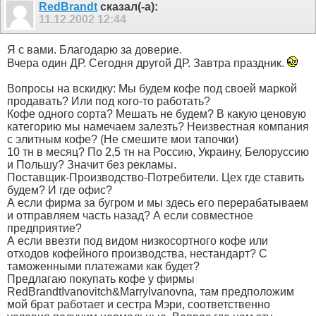
RedBrandt
сказал(-а):
11.12.2002
12:44
Я с вами. Благодарю за доверие.
Вчера один ДР. Сегодня другой ДР. Завтра праздник.
Вопросы на вскидку: Мы будем кофе под своей маркой
продавать? Или под кого-то работать?
Кофе одного сорта? Мешать не будем? В какую ценовую
категорию мы намечаем залезть? Неизвестная компания
с элитным кофе? (Не смешите мои тапочки)
10 тн в месяц? По 2,5 тн на Россию, Украину, Белоруссию
и Польшу? Значит без рекламы.
Поставщик-Производство-Потребители. Цех где ставить
будем? И где офис?
А если фирма за бугром и мы здесь его перерабатываем
и отправляем часть назад? А если совместное
предприятие?
А если ввезти под видом низкосортного кофе или
отходов кофейного производства, нестандарт? С
таможенными платежами как будет?
Предлагаю покупать кофе у фирмы
RedBrandtIvanovitch&MarryIvanovna, там предположим
мой брат работает и сестра Мэри, соответственно