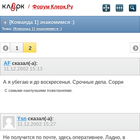
/
Форум Клерк.Ру
Святые угодники, Клерк без рекламы
прекрасен:)
[Команда 1] знакомимся :)
Тема:
[Команда 1] знакомимся :)
месяц
99
₽
3 месяца
1
2
259
₽
-10%
полгода
AF
сказал(-а):
11.12.2002
15:13
499
₽
-15%
Отмена
Оплатить
А я убегаю и до воскресенья. Срочные дела. Сорри
С самыми наилучшими пожеланиями.
Ysn
сказал(-а):
11.12.2002
15:27
Не получится по почте, здесь оперативнее. Ладно, в