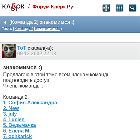
/
Форум Клерк.Ру
Святые угодники, Клерк без рекламы
прекрасен:)
[Команда 2] знакомимся :)
Тема:
[Команда 2] знакомимся :)
месяц
99
₽
3 месяца
ToT
сказал(-а):
259
₽
09.12.2002
22:13
-10%
полгода
знакомимся :)
499
₽
Предлагаю в этой теме всем членам команды
-15%
подтвердить доступ
Отмена
Оплатить
Члены команды :
Команда 2.
1. София-Александра
2. New
3. july
4. Lucien
5. Ведьмачка
6. Елена М
7. ochkarick