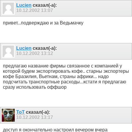
Lucien
сказал(-а):
10.12.2002
13:07
привет...подверждаю и за Ведьмачку
Lucien
сказал(-а):
10.12.2002
13:12
предлагаю название фирмы связанное с компанией у
которой будем экспортировать кофе.. старны экспортеры
кофе Бразилия, Вьетнам, страны африки... надо
подсчитать транспортные расходы...кстати я предлагаю
сразу использовать оффшор
ToT
сказал(-а):
10.12.2002
13:17
доступ я окончательно настроил вечером вчера