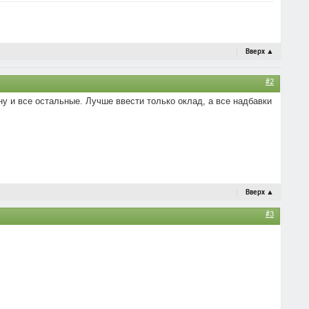
Вверх
▲
#2
ну и все остальные. Лучше ввести только оклад, а все надбавки
Вверх
▲
#3