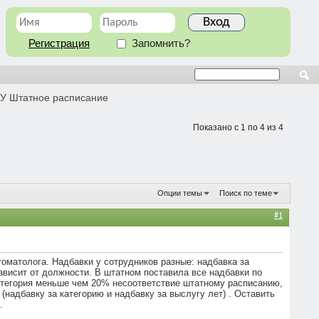
Регистрация
Запомнить?
ГУ Штатное расписание
Показано с 1 по 4 из 4
Опции темы
Поиск по теме
#1
оматолога. Надбавки у сотрудников разные: надбавка за
зависит от должности. В штатном поставила все надбавки по
категория меньше чем 20% несоответствие штатному расписанию,
надбавку за категорию и надбавку за выслугу лет) . Оставить
.