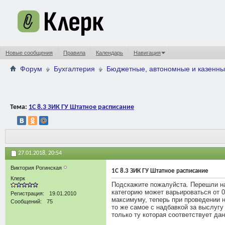
Новые сообщения
Правила
Календарь
Навигация
Форум
Бухгалтерия
Бюджетные, автономные и казенны
Тема:
1С 8.3 ЗИК ГУ Штатное расписание
27.01.2018,
20:54
Виктория Рогинская
1С 8.3 ЗИК ГУ Штатное расписание
Клерк
Подскажите пожалуйста. Перешли на 
категорию может варьироваться от 0
Регистрация
19.01.2010
максимуму, теперь при проведении 
Сообщений
75
то же самое с надбавкой за выслугу
только ту которая соответствует да