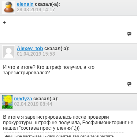
elenaln
сказал(-а):
28.03.2019
14:17
+
Alexey_tob
сказал(-а):
01.04.2019
15:58
И что в итоге? Кто штраф получил, а кто
зарегистрировался?
medyza
сказал(-а):
02.04.2019
08:44
В итоге я зарегистрировалась после проверки
прокуратуры, штраф не получила, Росфинмониторинг не
нашел "состава преступления".)))
Чем шире раскрываешь свои объятья, тем легче тебя распять.