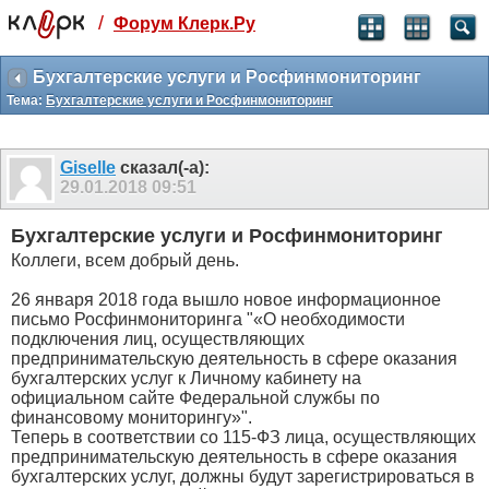
/
Форум Клерк.Ру
Святые угодники, Клерк без рекламы
прекрасен:)
Бухгалтерские услуги и Росфинмониторинг
Тема:
Бухгалтерские услуги и Росфинмониторинг
месяц
99
₽
3 месяца
Giselle
сказал(-а):
259
₽
29.01.2018
09:51
-10%
полгода
Бухгалтерские услуги и Росфинмониторинг
499
₽
Коллеги, всем добрый день.
-15%
Отмена
Оплатить
26 января 2018 года вышло новое информационное
письмо Росфинмониторинга "«О необходимости
подключения лиц, осуществляющих
предпринимательскую деятельность в сфере оказания
бухгалтерских услуг к Личному кабинету на
официальном сайте Федеральной службы по
финансовому мониторингу»".
Теперь в соответствии со 115-ФЗ лица, осуществляющих
предпринимательскую деятельность в сфере оказания
бухгалтерских услуг, должны будут зарегистрироваться в