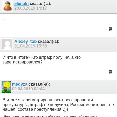
elenaln
сказал(-а):
28.03.2019
14:17
+
Alexey_tob
сказал(-а):
01.04.2019
15:58
И что в итоге? Кто штраф получил, а кто
зарегистрировался?
medyza
сказал(-а):
02.04.2019
08:44
В итоге я зарегистрировалась после проверки
прокуратуры, штраф не получила, Росфинмониторинг не
нашел "состава преступления".)))
Чем шире раскрываешь свои объятья, тем легче тебя распять.