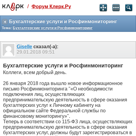
/
Форум Клерк.Ру
Святые угодники, Клерк без рекламы
прекрасен:)
Бухгалтерские услуги и Росфинмониторинг
Тема:
Бухгалтерские услуги и Росфинмониторинг
месяц
99
₽
3 месяца
Giselle
сказал(-а):
259
₽
29.01.2018
09:51
-10%
полгода
Бухгалтерские услуги и Росфинмониторинг
499
₽
Коллеги, всем добрый день.
-15%
Отмена
Оплатить
26 января 2018 года вышло новое информационное
письмо Росфинмониторинга "«О необходимости
подключения лиц, осуществляющих
предпринимательскую деятельность в сфере оказания
бухгалтерских услуг к Личному кабинету на
официальном сайте Федеральной службы по
финансовому мониторингу»".
Теперь в соответствии со 115-ФЗ лица, осуществляющих
предпринимательскую деятельность в сфере оказания
бухгалтерских услуг, должны будут зарегистрироваться в