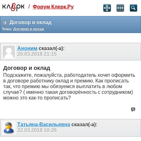
/
Форум Клерк.Ру
Святые угодники, Клерк без рекламы
прекрасен:)
Договор и оклад
Тема:
Договор и оклад
месяц
99
₽
3 месяца
Аноним
сказал(-а):
259
₽
20.03.2018
21:15
-10%
полгода
Договор и оклад
499
₽
Подскажите, пожалуйста, работодатель хочет оформить
-15%
в договоре работнику оклад и премию. Как прописать
Отмена
Оплатить
так, что премию мы обязуемся выплатить в любом
случае? ( именно такая договорённость с сотрудником)
можно это как-то прописать?
Татьяна-Васильевна
сказал(-а):
22.03.2018
10:26