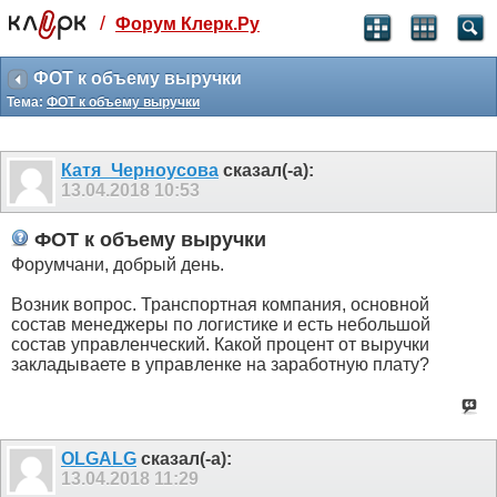
/
Форум Клерк.Ру
Святые угодники, Клерк без рекламы
прекрасен:)
ФОТ к объему выручки
Тема:
ФОТ к объему выручки
месяц
99
₽
3 месяца
Катя_Черноусова
сказал(-а):
259
₽
13.04.2018
10:53
-10%
полгода
ФОТ к объему выручки
499
₽
Форумчани, добрый день.
-15%
Отмена
Оплатить
Возник вопрос. Транспортная компания, основной
состав менеджеры по логистике и есть небольшой
состав управленческий. Какой процент от выручки
закладываете в управленке на заработную плату?
OLGALG
сказал(-а):
13.04.2018
11:29