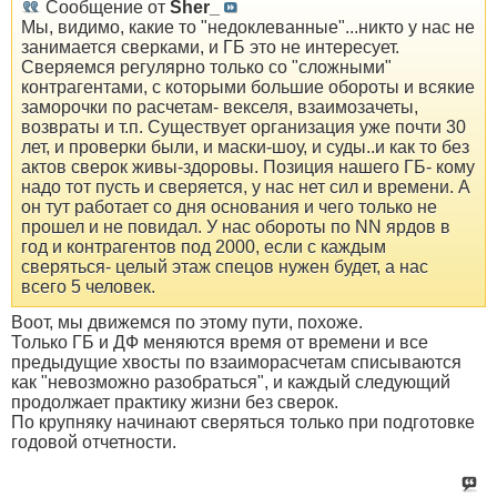
Сообщение от
Sher_
Мы, видимо, какие то "недоклеванные"...никто у нас не
занимается сверками, и ГБ это не интересует.
Сверяемся регулярно только со "сложными"
контрагентами, с которыми большие обороты и всякие
заморочки по расчетам- векселя, взаимозачеты,
возвраты и т.п. Существует организация уже почти 30
лет, и проверки были, и маски-шоу, и суды..и как то без
актов сверок живы-здоровы. Позиция нашего ГБ- кому
надо тот пусть и сверяется, у нас нет сил и времени. А
он тут работает со дня основания и чего только не
прошел и не повидал. У нас обороты по NN ярдов в
год и контрагентов под 2000, если с каждым
сверяться- целый этаж спецов нужен будет, а нас
всего 5 человек.
Воот, мы движемся по этому пути, похоже.
Только ГБ и ДФ меняются время от времени и все
предыдущие хвосты по взаиморасчетам списываются
как "невозможно разобраться", и каждый следующий
продолжает практику жизни без сверок.
По крупняку начинают сверяться только при подготовке
годовой отчетности.