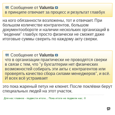
Сообщение от
Valunta
в принципе отвечает за процесс и результат главбух
на кого обязанности возложены, тот и отвечает. При
большом количестве контрагентов, большом
документообороте и наличии нескольких организаций в
"ведении" главбух просто физически не сможет даже
итоговые суммы сверить по каждому акту сверки.
Сообщение от
Valunta
что в организации практически не проводятся сверки
в связи с тем, что "у бухгалтерии нет физических
возможностей собирать эти акты с контрагентов или
проверять качество сбора силами менеджеров", и всё.
И всех всё устраивает
это пока жареный петух не клюнет. После поклёвки берут
специальных людей на этот участок.
Для нас главное - подвести итоги... Пока итоги не подвели нас. ©