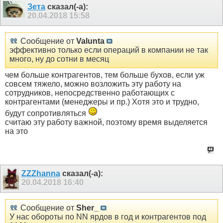
Зета
сказал(-а):
20.04.2018
15:58
Сообщение от
Valunta
эффективно только если операций в компании не так
много, ну до сотни в месяц
чем больше контрагентов, тем больше бухов, если уж
совсем тяжело, можно возложить эту работу на
сотрудников, непосредственно работающих с
контрагентами (менеджеры и пр.) Хотя это и трудно,
будут сопротивляться
считаю эту работу важной, поэтому время выделяется
на это
ZZZhanna
сказал(-а):
20.04.2018
16:40
Сообщение от
Sher_
У нас обороты по NN ярдов в год и контрагентов под