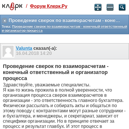
/
Форум Клерк.Ру
Святые угодники, Клерк без рекламы
прекрасен:)
Проведение сверок по взаиморасчетам - конечный ответственный и организатор процесса
Тема:
Проведение сверок по взаиморасчетам - конечный ответственный
месяц
и организатор процесса
99
₽
3 месяца
259
₽
Valunta
сказал(-а):
-10%
16.04.2018
14:20
полгода
499
₽
Проведение сверок по взаиморасчетам -
-15%
конечный ответственный и организатор
Отмена
Оплатить
процесса
Здравствуйте, уважаемые специалисты.
Я как-то жизнь прожила в полной уверенности, что
организация процесса сверок взаиморасчетов в
организации - это ответственность главного бухгалтера.
Физически рассылать и собирать акты и общаться по
этому поводу с контрагентами могут разные сотрудники -
и бухгалтера, и менеджеры, и секретариат, зависит от
специфики организации. Но в принципе отвечает за
процесс и результат главбух. И этот процесс в