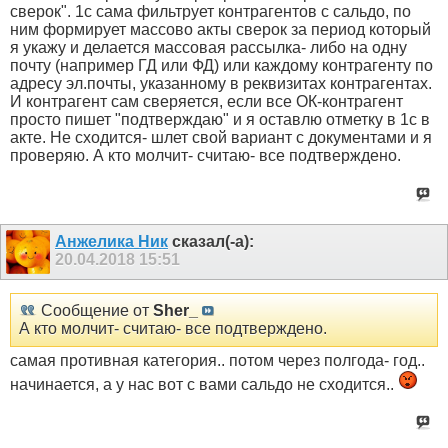
сверок". 1с сама фильтрует контрагентов с сальдо, по
ним формирует массово акты сверок за период который
я укажу и делается массовая рассылка- либо на одну
почту (например ГД или ФД) или каждому контрагенту по
адресу эл.почты, указанному в реквизитах контрагентах.
И контрагент сам сверяется, если все ОК-контрагент
просто пишет "подтверждаю" и я оставлю отметку в 1с в
акте. Не сходится- шлет свой вариант с документами и я
проверяю. А кто молчит- считаю- все подтверждено.
Анжелика Ник
сказал(-а):
20.04.2018
15:51
Сообщение от
Sher_
А кто молчит- считаю- все подтверждено.
самая противная категория.. потом через полгода- год..
начинается, а у нас вот с вами сальдо не сходится..