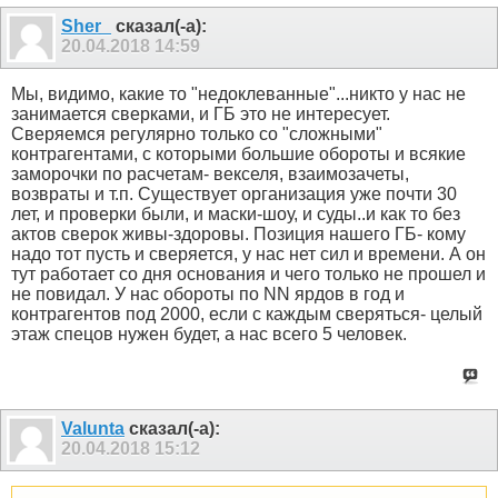
Sher_
сказал(-а):
20.04.2018
14:59
Мы, видимо, какие то "недоклеванные"...никто у нас не
занимается сверками, и ГБ это не интересует.
Сверяемся регулярно только со "сложными"
контрагентами, с которыми большие обороты и всякие
заморочки по расчетам- векселя, взаимозачеты,
возвраты и т.п. Существует организация уже почти 30
лет, и проверки были, и маски-шоу, и суды..и как то без
актов сверок живы-здоровы. Позиция нашего ГБ- кому
надо тот пусть и сверяется, у нас нет сил и времени. А он
тут работает со дня основания и чего только не прошел и
не повидал. У нас обороты по NN ярдов в год и
контрагентов под 2000, если с каждым сверяться- целый
этаж спецов нужен будет, а нас всего 5 человек.
Valunta
сказал(-а):
20.04.2018
15:12