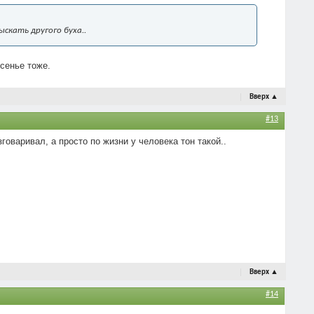
скать другого буха..
есенье тоже.
Вверх
▲
#13
говаривал, а просто по жизни у человека тон такой..
Вверх
▲
#14