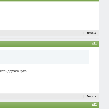
Вверх
▲
#11
ать другого буха..
Вверх
▲
#12