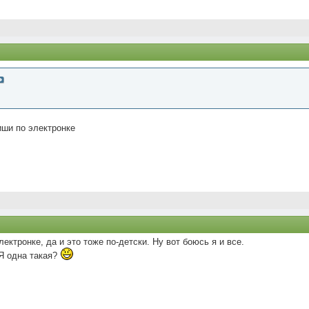
иши по электронке
ектронке, да и это тоже по-детски. Ну вот боюсь я и все.
 Я одна такая?