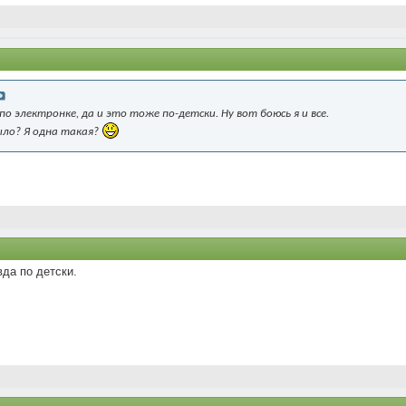
по электронке, да и это тоже по-детски. Ну вот боюсь я и все.
было? Я одна такая?
вда по детски.