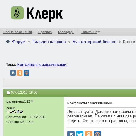
Новые сообщения
Правила
Календарь
Навигация
Форум
Гильдия клерков
Бухгалтерский бизнес
Конфл
Тема:
Конфликты с заказчиками.
07.06.2018,
18:08
Валентина2012
Конфликты с заказчиками.
Клерк
Здравствуйте. Давайте поговорим о 
разговаривал. Работала с ним два р
Регистрация
16.02.2012
ходить. Отчеты все отправлены, перв
Сообщений
214