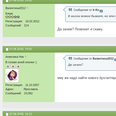
07.06.2018,
19:02
Валентина2012
Сообщение от
Ir-Ko
Клерк
В жизни всякое бывает, но это 
Регистрация
16.02.2012
Сообщений
214
Да зачем? Позвонит и скажу.
07.06.2018,
19:05
Анжелика Ник
Сообщение от
Валентина2012
В голове моей опилки :)
Да зачем?
ему же надо найти нового бухгалтер
Регистрация
11.10.2007
Адрес
Ярославль
Сообщений
23,062
07.06.2018,
19:12