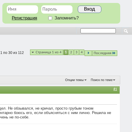
Регистрация
Запомнить?
Страница 1 из 4
1
2
3
4
1 по 30 из 112
Последняя
Опции темы
Поиск по теме
#1
ел. Не обзывался, не кричал, просто грубым тоном
ентарно боюсь его, если объясняться с ним лично. Решила не
чень не по-себе.