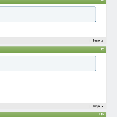
Вверх
▲
#9
Вверх
▲
#10