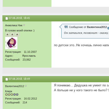
07.06.2018,
18:45
Анжелика Ник
Сообщение от
Валентина2012
В голове моей опилки :)
Он затаился, позвонит - скажу.
по детски это..Не хочешь лично нап
Регистрация
11.10.2007
Адрес
Ярославль
Сообщений
23,062
07.06.2018,
18:49
Я понимаю... Дедушка не умеет по эл
Валентина2012
А больше ни у кого такого не было?
Клерк
Регистрация
16.02.2012
Сообщений
214