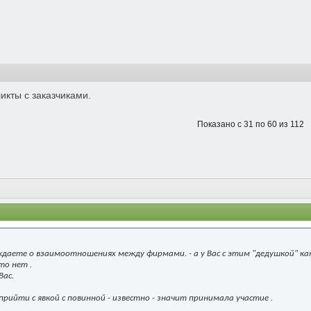
икты с заказчиками.
Показано с 31 по 60 из 112
ждаете о взаимоотношениях между фирмами. - а у Вас с этим "дедушкой" како
то нет .
Вас.
 прийти с явкой с повинной - известно - значит принимала участие .