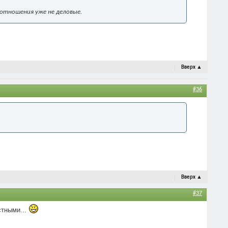
отношения уже не деловые.
Вверх
▲
#36
Вверх
▲
#37
стными...