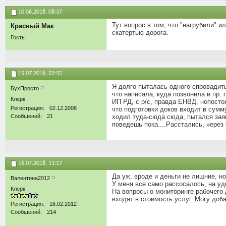
10.06.2018,
08:37
Тут вопрос в том, что "нагрубили" и
Красный Мак
скатертью дорога.
Гость
15.07.2018,
22:55
Я долго пыталась одного спровадить
БухПросто
что написала, куда позвонила и пр.
Клерк
ИП РД, с р/с, правда ЕНВД, нопосто
Регистрация
02.12.2008
что подготовки доков входит в сумм
Сообщений
21
ходил туда-сюда сюда, пытался заяв
поведешь пока....Расстались, через
16.07.2018,
11:17
Да уж, вроде и деньги не лишние, н
Валентина2012
У меня все само рассосалось, на уд
Клерк
На вопросы о мониторинге рабочего 
входят в стоимость услуг. Могу доб
Регистрация
16.02.2012
Сообщений
214