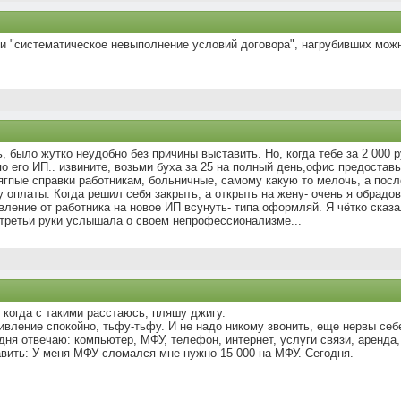
ли "систематическое невыполнение условий договора", нагрубивших можно
, было жутко неудобно без причины выставить. Но, когда тебе за 2 000 
 по его ИП.. извините, возьми буха за 25 на полный день,офис предоста
ягпые справки работникам, больничные, самому какую то мелочь, а посл
у оплаты. Когда решил себя закрыть, а открыть на жену- очень я обрадов
ление от работника на новое ИП всунуть- типа оформляй. Я чётко сказа
 третьи руки услышала о своем непрофессионализме...
о когда с такими расстаюсь, пляшу джигу.
ивление спокойно, тьфу-тьфу. И не надо никому звонить, еще нервы себ
дня отвечаю: компьютер, МФУ, телефон, интернет, услуги связи, аренда,
авить: У меня МФУ сломался мне нужно 15 000 на МФУ. Сегодня.