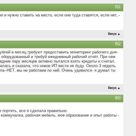
#41
 и нужно ставить на место, если они туда ставятся, если нет, -
Вверх
▲
#42
рублей в месяц требуют предоставить мониторинг рабочего дня-
вь оборудованный и требуй ежедневный рабочий отчёт. При чем
едние пару месяцев активно пытался взять кредиты и считал,
алась и сказала, что новое ИП вести не буду. Около 3 недель
ла--НЕТ, мы не работаем по ней. Очень удивился- я думал ты
Вверх
▲
#43
е портить, все я сделала правильно.
 коммуналка, рабочая мебель, мое образование и опыт работы -