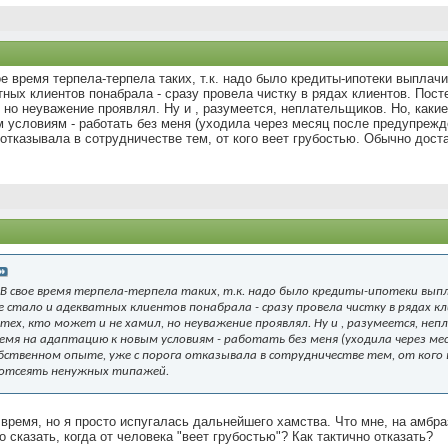
 время терпела-терпела таких, т.к. надо было кредиты-ипотеки выплачив
ых клиентов понабрала - сразу провела чистку в рядах клиентов. Постеп
л, но неуважение проявлял. Ну и , разумеется, неплательщиков. Но, как
 условиям - работать без меня (уходила через месяц после предупрежд
 отказывала в сотрудничестве тем, от кого веет грубостью. Обычно дос
 свое время терпела-терпела таких, т.к. надо было кредиты-ипотеки выпл
 стало и адекватных клиентов понабрала - сразу провела чистку в рядах кли
тех, кто может и не хамил, но неуважение проявлял. Ну и , разумеется, не
ремя на адаптацию к новым условиям - работать без меня (уходила через ме
собственном опыте, уже с порога отказывала в сотрудничестве тем, от ко
 отсеять ненужных типажей.
ь время, но я просто испугалась дальнейшего хамства. Что мне, на амбр
 сказать, когда от человека "веет грубостью"? Как тактично отказать?