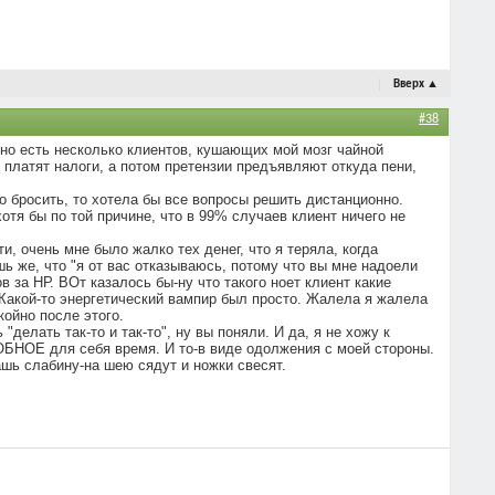
Вверх
▲
#38
, но есть несколько клиентов, кушающих мой мозг чайной
 платят налоги, а потом претензии предъявляют откуда пени,
го бросить, то хотела бы все вопросы решить дистанционно.
хотя бы по той причине, что в 99% случаев клиент ничего не
и, очень мне было жалко тех денег, что я теряла, когда
шь же, что "я от вас отказываюсь, потому что вы мне надоели
 за НР. ВОт казалось бы-ну что такого ноет клиент какие
 Какой-то энергетический вампир был просто. Жалела я жалела
койно после этого.
делать так-то и так-то", ну вы поняли. И да, я не хожу к
УДОБНОЕ для себя время. И то-в виде одолжения с моей стороны.
ашь слабину-на шею сядут и ножки свесят.