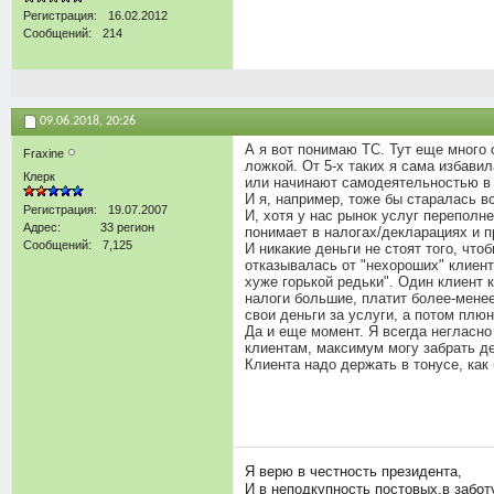
Регистрация
16.02.2012
Сообщений
214
09.06.2018,
20:26
А я вот понимаю ТС. Тут еще много 
Fraxine
ложкой. От 5-х таких я сама избави
Клерк
или начинают самодеятельностью в у
И я, например, тоже бы старалась в
Регистрация
19.07.2007
И, хотя у нас рынок услуг переполне
Адрес
33 регион
понимает в налогах/декларациях и п
Сообщений
7,125
И никакие деньги не стоят того, что
отказывалась от "нехороших" клиент
хуже горькой редьки". Один клиент 
налоги большие, платит более-менее
свои деньги за услуги, а потом плюн
Да и еще момент. Я всегда негласно 
клиентам, максимум могу забрать де
Клиента надо держать в тонусе, как
Я верю в честность президента,
И в неподкупность постовых,в заботу