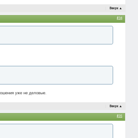
Вверх
▲
#34
ношения уже не деловые.
Вверх
▲
#35