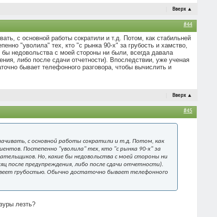
Вверх
▲
#44
ать, с основной работы сократили и т.д. Потом, как стабильней
енно "уволила" тех, кто "с рынка 90-х" за грубость и хамство,
ие бы недовольства с моей стороны ни были, всегда давала
ения, либо после сдачи отчетности). Впоследствии, уже ученая
таточно бывает телефонного разговора, чтобы вычислить и
Вверх
▲
#45
ачивать, с основной работы сократили и т.д. Потом, как
ентов. Постепенно "уволила" тех, кто "с рынка 90-х" за
плательщиков. Но, какие бы недовольства с моей стороны ни
сяц после предупреждения, либо после сдачи отчетности).
го веет грубостью. Обычно достаточно бывает телефонного
азуры лезть?