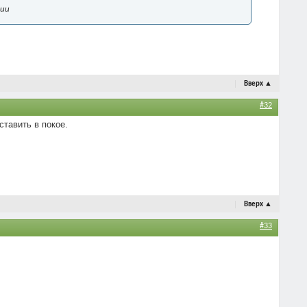
ции
Вверх
▲
#32
ставить в покое.
Вверх
▲
#33