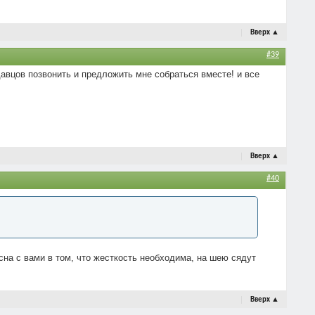
Вверх
▲
#39
давцов позвонить и предложить мне собраться вместе! и все
Вверх
▲
#40
асна с вами в том, что жесткость необходима, на шею сядут
Вверх
▲