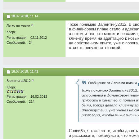
18.07.2018,
11:14
Тоже понимаю Валентину2012. В свое
Легко по жизни
в финансовом плане стало и адекватн
Клерк
а потом и тех, кто может и не хами
Регистрация
02.11.2012
клиенту время на адаптацию к новым
Сообщений
24
на собственном опыте, уже с порога
отсеять ненужных типажей.
18.07.2018,
11:41
Валентина2012
Сообщение от
Легко по жизни
Клерк
Тоже понимаю Валентину2012. В
стабильней в финансовом плане
Регистрация
16.02.2012
грубость и хамство, а потом и 
Сообщений
214
были, всегда давала клиенту в
Впоследствии, уже ученая на 
разговора, чтобы вычислить и
Спасибо, я тоже за то, чтобы дават
а расскажите, пожалуйста, что можно