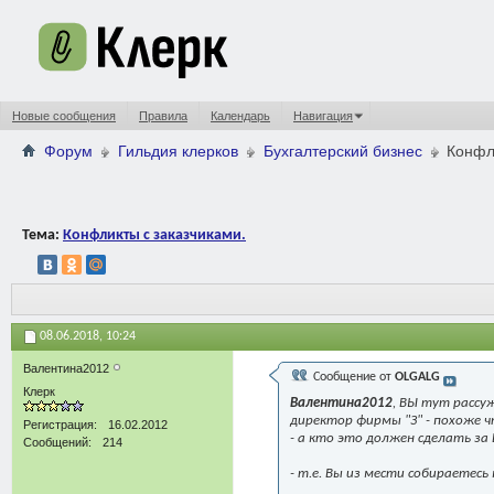
Новые сообщения
Правила
Календарь
Навигация
Форум
Гильдия клерков
Бухгалтерский бизнес
Конфл
Тема:
Конфликты с заказчиками.
08.06.2018,
10:24
Валентина2012
Сообщение от
OLGALG
Клерк
Валентина2012
, ВЫ тут рассу
директор фирмы "З" - похоже ч
Регистрация
16.02.2012
- а кто это должен сделать за 
Сообщений
214
- т.е. Вы из мести собираетесь