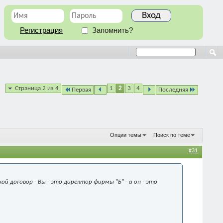
Регистрация
Запомнить?
Страница 2 из 4
1
2
3
4
Первая
Последняя
Опции темы
Поиск по теме
#31
й договор - Вы - это директор фирмы "Б" - а он - это