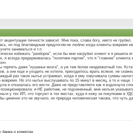
от акцентуации личности зависит. Мне пока, слава богу, никто не грубил
лась, но под благовидным предлогом-не люблю когда клиенты вовремя не
чете заниматься и т.п.
сячески избежать "разборок", если бы мне нагрубил клиент и я решила е
н, я всегда придерживалась "политики партии", что я "главнее" клиента 
роч.
бы терпеть даже "кушанье мозга", а уж тем более неадекватный тон. Кстат
ов, а они еще и уходить не хотели, приходилось врать всякое, не скаже
каждый раз такое нытье устраивал, когда я ему озвучивала суммы налогов
 вовремя. Но это нытье выслушивать по 15 минут в месяц, а то и чаще.
ула и отказалась его вести. Даже не представляете как я вздохнула спо
позиционировала: я-НЕ работник, не подчиненный, мне нельзя указывать "
ньги у тех ИП, что торгуют в тех местах, куда я езжу за покупками в 
 бы цинично это не звучало, но природа человеческая такова, что чуть д
 банка о клиентах,