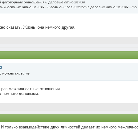
ой договорные отношения и деловые отношения..
ичностных отношениях - и если они возникают в деловых отношениях - то 
но сказать. Жизнь ,она немного другая.
ях можно сказать
к раз межличностные отношения .
их немного деловыми.
 И только взаимодействие двух личностей делает их немного межлично