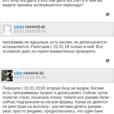
Вот хочу обсудить у кого как дела обстоят и в чем вы
видите причину затянувшегося перехода?
ugan
сказал(-а):
02.07.2018
05:04
программа не идеальна, есть косяки, но дописывается-
исправляется. Работаем с 01.01.18 только в ней. Все
основное дает, но нужно внимательно проверять
ulan
сказал(-а):
02.07.2018
05:18
Перешли с 01.01.2018; вторую базу не ведем. Косяки
есть, программеры правят и дописывают. Сейчас чуток
полегче стало, поначалу плохо: табеля все руками били -
сейчас подгружаем из екселя формы, банки не делятся
по реестрам на выплату - расчетчики делять руками -
ужас просто (видимо, предполагалось, что один банк