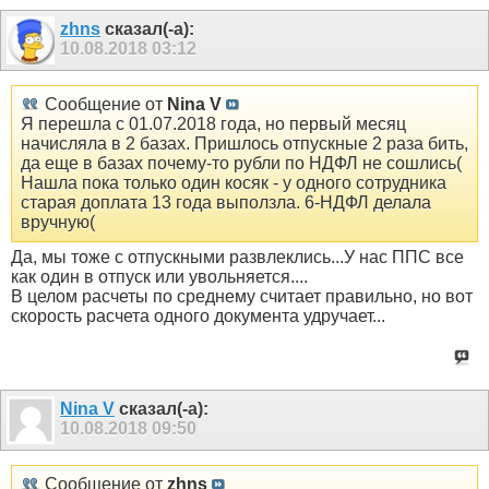
zhns
сказал(-а):
10.08.2018
03:12
Сообщение от
Nina V
Я перешла с 01.07.2018 года, но первый месяц
начисляла в 2 базах. Пришлось отпускные 2 раза бить,
да еще в базах почему-то рубли по НДФЛ не сошлись(
Нашла пока только один косяк - у одного сотрудника
старая доплата 13 года выползла. 6-НДФЛ делала
вручную(
Да, мы тоже с отпускными развлеклись...У нас ППС все
как один в отпуск или увольняется....
В целом расчеты по среднему считает правильно, но вот
скорость расчета одного документа удручает...
Nina V
сказал(-а):
10.08.2018
09:50
Сообщение от
zhns