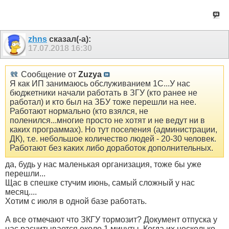
zhns
сказал(-а):
17.07.2018
16:30
Сообщение от
Zuzya
Я как ИП занимаюсь обслуживанием 1С...У нас
бюджетники начали работать в ЗГУ (кто ранее не
работал) и кто был на ЗБУ тоже перешли на нее.
Работают нормально (кто взялся, не
поленился...многие просто не хотят и не ведут ни в
каких программах). Но тут поселения (администрации,
ДК), т.е. небольшое количество людей - 20-30 человек.
Работают без каких либо доработок дополнительных.
да, будь у нас маленькая организация, тоже бы уже
перешли...
Щас в спешке стучим июнь, самый сложный у нас
месяц....
Хотим с июля в одной базе работать.
А все отмечают что ЗКГУ тормозит? Документ отпуска у
нас расчитывается около 1 минуты. Когда их несколько