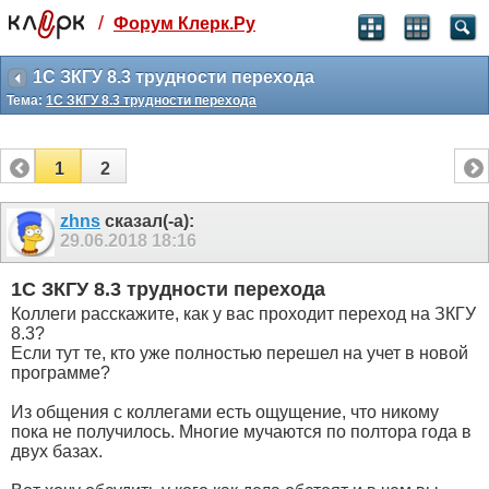
/
Форум Клерк.Ру
Святые угодники, Клерк без рекламы
прекрасен:)
1С ЗКГУ 8.3 трудности перехода
Тема:
1С ЗКГУ 8.3 трудности перехода
месяц
99
₽
3 месяца
1
2
259
₽
-10%
полгода
zhns
сказал(-а):
29.06.2018
18:16
499
₽
-15%
Отмена
Оплатить
1С ЗКГУ 8.3 трудности перехода
Коллеги расскажите, как у вас проходит переход на ЗКГУ
8.3?
Если тут те, кто уже полностью перешел на учет в новой
программе?
Из общения с коллегами есть ощущение, что никому
пока не получилось. Многие мучаются по полтора года в
двух базах.