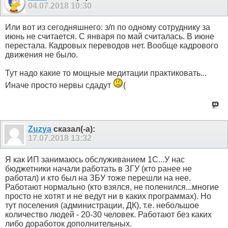
04.07.2018
10:30
Или вот из сегодняшнего: з/п по одному сотруднику за
июнь не считается. С января по май считалась. В июне
перестала. Кадровых переводов нет. Вообще кадрового
движения не было.
Тут надо какие то мощные медитации практиковать...
Иначе просто нервы сдадут
(
Zuzya
сказал(-а):
17.07.2018
13:32
Я как ИП занимаюсь обслуживанием 1С...У нас
бюджетники начали работать в ЗГУ (кто ранее не
работал) и кто был на ЗБУ тоже перешли на нее.
Работают нормально (кто взялся, не поленился...многие
просто не хотят и не ведут ни в каких программах). Но
тут поселения (администрации, ДК), т.е. небольшое
количество людей - 20-30 человек. Работают без каких
либо доработок дополнительных.