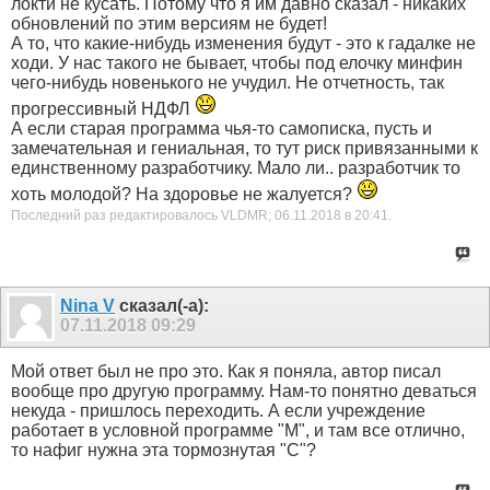
локти не кусать. Потому что я им давно сказал - никаких
обновлений по этим версиям не будет!
А то, что какие-нибудь изменения будут - это к гадалке не
ходи. У нас такого не бывает, чтобы под елочку минфин
чего-нибудь новенького не учудил. Не отчетность, так
прогрессивный НДФЛ
А если старая программа чья-то самописка, пусть и
замечательная и гениальная, то тут риск привязанными к
единственному разработчику. Мало ли.. разработчик то
хоть молодой? На здоровье не жалуется?
Последний раз редактировалось VLDMR; 06.11.2018 в
20:41
.
Nina V
сказал(-а):
07.11.2018
09:29
Мой ответ был не про это. Как я поняла, автор писал
вообще про другую программу. Нам-то понятно деваться
некуда - пришлось переходить. А если учреждение
работает в условной программе "М", и там все отлично,
то нафиг нужна эта тормознутая "С"?