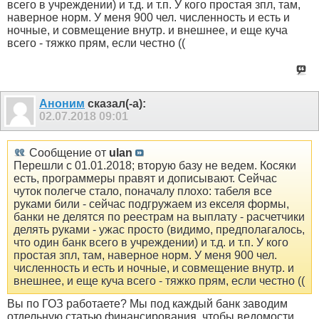
всего в учреждении) и т.д. и т.п. У кого простая зпл, там,
наверное норм. У меня 900 чел. численность и есть и
ночные, и совмещение внутр. и внешнее, и еще куча
всего - тяжко прям, если честно ((
Аноним
сказал(-а):
02.07.2018
09:01
Сообщение от
ulan
Перешли с 01.01.2018; вторую базу не ведем. Косяки
есть, программеры правят и дописывают. Сейчас
чуток полегче стало, поначалу плохо: табеля все
руками били - сейчас подгружаем из екселя формы,
банки не делятся по реестрам на выплату - расчетчики
делять руками - ужас просто (видимо, предполагалось,
что один банк всего в учреждении) и т.д. и т.п. У кого
простая зпл, там, наверное норм. У меня 900 чел.
численность и есть и ночные, и совмещение внутр. и
внешнее, и еще куча всего - тяжко прям, если честно ((
Вы по ГОЗ работаете? Мы под каждый банк заводим
отдельную статью финансирования, чтобы ведомости