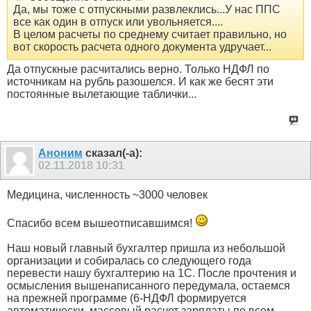
Да, мы тоже с отпускными развлеклись...У нас ППС
все как один в отпуск или увольняется....
В целом расчеты по среднему считает правильно, но
вот скорость расчета одного документа удручает...
Да отпускные расчитались верно. Только НДФЛ по
источникам на рубль разошелся. И как же бесят эти
постоянные вылетающие таблички...
Аноним
сказал(-а):
02.11.2018
10:31
Медицина, численность ~3000 человек
Спасибо всем вышеотписавшимся!
Наш новый главный бухгалтер пришла из небольшой
организации и собиралась со следующего года
перевести нашу бухгалтерию на 1С. После прочтения и
осмысления вышенаписанного передумала, остаемся
на прежней программе (6-НДФЛ формируется
автоматически, массовый расчет зарплаты по всем