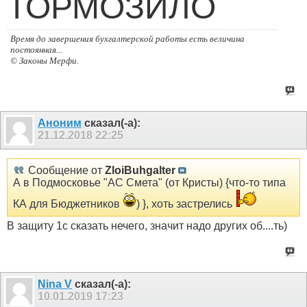
ТОРМОЗИЛО
Время до завершения бухгалтерской работы есть величина
постоянная...
© Законы Мерфи.
Аноним
сказал(-а):
21.12.2018
22:25
Сообщение от
ZloiBuhgalter
А в Подмоcковье "АС Смета" (от Кристы) {что-то типа
КА для Бюджетников
) }, хоть застрелись
В защиту 1с сказать нечего, значит надо других об....ть)
Nina V
сказал(-а):
10.01.2019
17:23