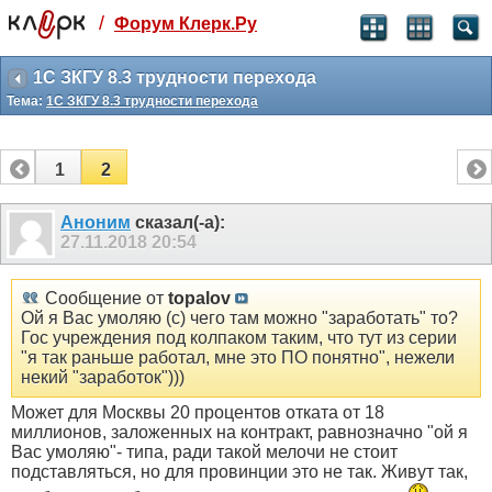
/
Форум Клерк.Ру
Святые угодники, Клерк без рекламы
прекрасен:)
1С ЗКГУ 8.3 трудности перехода
Тема:
1С ЗКГУ 8.3 трудности перехода
месяц
99
₽
3 месяца
1
2
259
₽
-10%
полгода
Аноним
сказал(-а):
27.11.2018
20:54
499
₽
-15%
Отмена
Оплатить
Сообщение от
topalov
Ой я Вас умоляю (с) чего там можно "заработать" то?
Гос учреждения под колпаком таким, что тут из серии
"я так раньше работал, мне это ПО понятно", нежели
некий "заработок")))
Может для Москвы 20 процентов отката от 18
миллионов, заложенных на контракт, равнозначно "ой я
Вас умоляю"- типа, ради такой мелочи не стоит
подставляться, но для провинции это не так. Живут так,