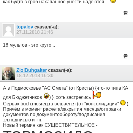
как будто в гроб нахапанное унести надеются ...
topalov
сказал(-а):
27.11.2018
21:46
18 мультов - это круто...
ZloiBuhgalter
сказал(-а):
18.12.2018
16:30
А в Подмоcковье "АС Смета" (от Кристы) {что-то типа КА
для Бюджетников
) }, хоть застрелись
Сервак buch.mosreg.ru вешается (от "консолидации"
).
Причём в момент расчёта/закрытия месяца/отправки
документов по документообороту/подписания
эл.подписью и т.п.
Новый термин как СУЩЕСТВИТЕЛЬНОЕ -