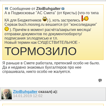
Сообщение от
ZloiBuhgalter
А в Подмоcковье "АС Смета" (от Кристы) {что-то типа
КА для Бюджетников
) }, хоть застрелись
Сервак buch.mosreg.ru вешается (от "консолидации"
). Причём в момент расчёта/закрытия месяца/
отправки документов по документообороту/
подписания эл.подписью и т.п.
Новый термин как СУЩЕСТВИТЕЛЬНОЕ -
ТОРМОЗИЛО
Я раньше в Смете работала, претензий особо не было.
Да и недавно знакомых бухгалтеров про нее
спрашивала, никто особо не жалуется.
ZloiBuhgalter
сказал(-а):
14.01.2019
12:02