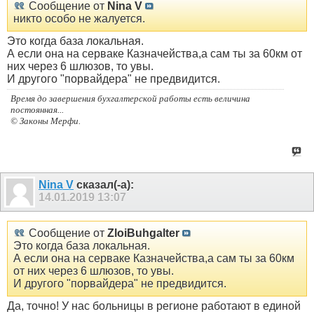
Сообщение от
Nina V
никто особо не жалуется.
Это когда база локальная.
А если она на серваке Казначейства,а сам ты за 60км от
них через 6 шлюзов, то увы.
И другого "порвайдера" не предвидится.
Время до завершения бухгалтерской работы есть величина
постоянная...
© Законы Мерфи.
Nina V
сказал(-а):
14.01.2019
13:07
Сообщение от
ZloiBuhgalter
Это когда база локальная.
А если она на серваке Казначейства,а сам ты за 60км
от них через 6 шлюзов, то увы.
И другого "порвайдера" не предвидится.
Да, точно! У нас больницы в регионе работают в единой