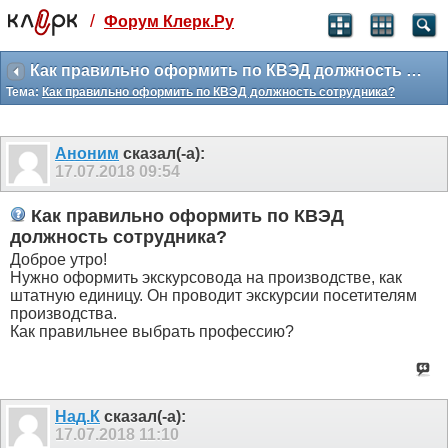
/
Форум Клерк.Ру
Святые угодники, Клерк без рекламы
прекрасен:)
Как правильно оформить по КВЭД должность сотрудника?
Тема:
Как правильно оформить по КВЭД должность сотрудника?
месяц
99
₽
3 месяца
Аноним
сказал(-а):
259
₽
17.07.2018
09:54
-10%
полгода
Как правильно оформить по КВЭД
499
₽
должность сотрудника?
-15%
Доброе утро!
Отмена
Оплатить
Нужно оформить экскурсовода на производстве, как
штатную единицу. Он проводит экскурсии посетителям
производства.
Как правильнее выбрать профессию?
Над.К
сказал(-а):
17.07.2018
11:10