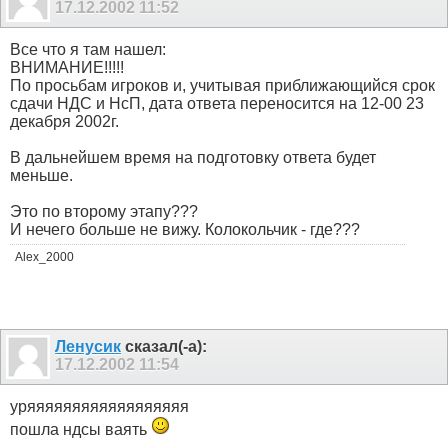
17.12.2002
11:52
Все что я там нашел:
ВНИМАНИЕ!!!!!
По просьбам игроков и, учитывая приближающийся срок
сдачи НДС и НсП, дата ответа переносится на 12-00 23
декабря 2002г.
В дальнейшем время на подготовку ответа будет
меньше.
Это по второму этапу???
И нечего больше не вижу. Колокольчик - где???
Alex_2000
Ленусик
сказал(-а):
17.12.2002
11:54
уряяяяяяяяяяяяяяяяяя
пошла ндсы ваять