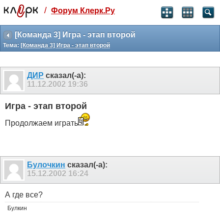
/
Форум Клерк.Ру
Святые угодники, Клерк без рекламы
прекрасен:)
[Команда 3] Игра - этап второй
Тема:
[Команда 3] Игра - этап второй
месяц
99
₽
3 месяца
ДИР
сказал(-а):
259
₽
11.12.2002
19:36
-10%
полгода
Игра - этап второй
499
₽
-15%
Продолжаем играть
Отмена
Оплатить
Булочкин
сказал(-а):
15.12.2002
16:24
А где все?
Булкин