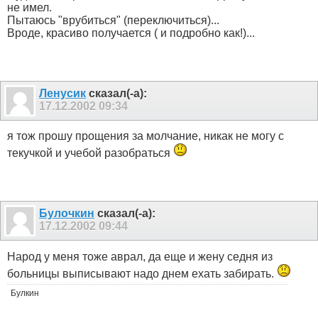
не имел.
Пытаюсь "врубиться" (переключиться)...
Вроде, красиво получается ( и подробно как!)...
Ленусик
сказал(-а):
17.12.2002
09:34
я тож прошу прощения за молчание, никак не могу с
текучкой и учебой разобраться
Булочкин
сказал(-а):
17.12.2002
09:44
Народ у меня тоже аврал, да еще и жену седня из
больницы выписывают надо днем ехать забирать.
Булкин