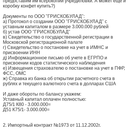
предоставим им ксерокопии учредиловки. А может еще и
коробку конфет купить?)
Документы по ООО "ГРИСКОБУЛАД":
а) Протокол о создании ООО "ГРИСКОБУЛАД" с
уставным капиталом в размере 3.000.000 рублей
б) устав ООО "ГРИСКОБУЛАД"
в) Свидетельство о государственной регистрации в
Московской регистрационной палате
г) Свидетельство о постановке на учет в ИМНС и
присвоении ИНН
д) Информационное письмо об учете в ЕГРПО и
присвоении кодов статистического наблюдения
е) Извещения страхователю о постановке на учет в ПФР,
ФСС, ОМС
ж) Справка из банка об открытии расчетного счета в
рублях и текущего валютного счета в долларах США
И даже обороты по балансу укажем:
Уставный капитал оплачен полностью:
Д75/1 К80 - 3.000.000=
Д51 К75/1- 3.000.000=
2. Импортный контракт №1973 от 11.12.2002г.