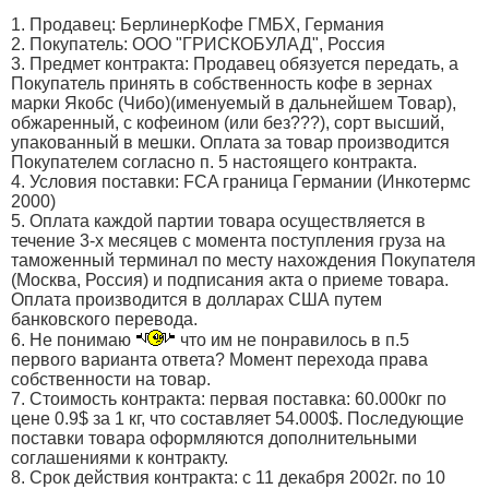
1. Продавец: БерлинерКофе ГМБХ, Германия
2. Покупатель: ООО "ГРИСКОБУЛАД", Россия
3. Предмет контракта: Продавец обязуется передать, а
Покупатель принять в собственность кофе в зернах
марки Якобс (Чибо)(именуемый в дальнейшем Товар),
обжаренный, с кофеином (или без???), сорт высший,
упакованный в мешки. Оплата за товар производится
Покупателем согласно п. 5 настоящего контракта.
4. Условия поставки: FCA граница Германии (Инкотермс
2000)
5. Оплата каждой партии товара осуществляется в
течение 3-х месяцев с момента поступления груза на
таможенный терминал по месту нахождения Покупателя
(Москва, Россия) и подписания акта о приеме товара.
Оплата производится в долларах США путем
банковского перевода.
6. Не понимаю
что им не понравилось в п.5
первого варианта ответа? Момент перехода права
собственности на товар.
7. Стоимость контракта: первая поставка: 60.000кг по
цене 0.9$ за 1 кг, что составляет 54.000$. Последующие
поставки товара оформляются дополнительными
соглашениями к контракту.
8. Срок действия контракта: с 11 декабря 2002г. по 10