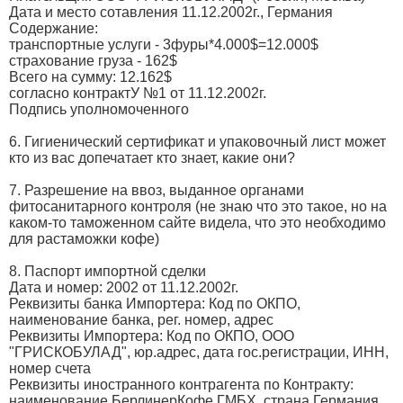
Дата и место сотавления 11.12.2002г., Германия
Содержание:
транспортные услуги - 3фуры*4.000$=12.000$
страхование груза - 162$
Всего на сумму: 12.162$
согласно контрактУ №1 от 11.12.2002г.
Подпись уполномоченного
6. Гигиенический сертификат и упаковочный лист может
кто из вас допечатает кто знает, какие они?
7. Разрешение на ввоз, выданное органами
фитосанитарного контроля (не знаю что это такое, но на
каком-то таможенном сайте видела, что это необходимо
для растаможки кофе)
8. Паспорт импортной сделки
Дата и номер: 2002 от 11.12.2002г.
Реквизиты банка Импортера: Код по ОКПО,
наименование банка, рег. номер, адрес
Реквизиты Импортера: Код по ОКПО, ООО
"ГРИСКОБУЛАД", юр.адрес, дата гос.регистрации, ИНН,
номер счета
Реквизиты иностранного контрагента по Контракту:
наименование БерлинерКофе ГМБХ, страна Германия