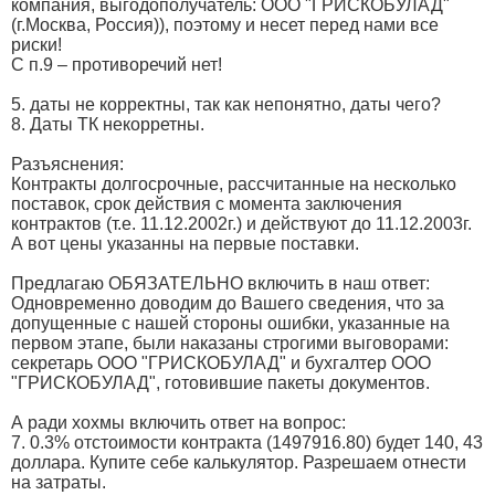
компания, выгодополучатель: ООО "ГРИСКОБУЛАД"
(г.Москва, Россия)), поэтому и несет перед нами все
риски!
С п.9 – противоречий нет!
5. даты не корректны, так как непонятно, даты чего?
8. Даты ТК некорретны.
Разъяснения:
Контракты долгосрочные, рассчитанные на несколько
поставок, срок действия с момента заключения
контрактов (т.е. 11.12.2002г.) и действуют до 11.12.2003г.
А вот цены указанны на первые поставки.
Предлагаю ОБЯЗАТЕЛЬНО включить в наш ответ:
Одновременно доводим до Вашего сведения, что за
допущенные с нашей стороны ошибки, указанные на
первом этапе, были наказаны строгими выговорами:
секретарь ООО "ГРИСКОБУЛАД" и бухгалтер ООО
"ГРИСКОБУЛАД", готовившие пакеты документов.
А ради хохмы включить ответ на вопрос:
7. 0.3% отстоимости контракта (1497916.80) будет 140, 43
доллара. Купите себе калькулятор. Разрешаем отнести
на затраты.