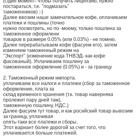
(Один момент- чтобы получить лицензию, нужно
постараться, т.е. "подмазать"
таможенников) :-)
Далее ввозим наше замечательное кофе, оплачиваем
платежи и пошлины (точно
нужно посмотреть, но по -моему, только пошлина за
таможенное оформлени
товаров в размере 0.05% (или 0.03%) - не помню.
Далее перерабатываем кофе (фасуем его), затем
изменяем таможенный режим на
"Экспорт" (изменение кода ТНВЭД- как кофе
фасованый). Уплачиваем пошлину за
таможенное оформление (0.05%) и - за границу
2. Таможенный режим импорта.
уплачиваем все налоги и платежи (сбор за таможенное
оформление, плата за
склад временого хранения (т.к. товар наверняка
пролежит пару дней там),
таможенную пошлину, НДС.)
Далее фасуем тут товар, и как росийский товар вывозим
за границу, уплачивая
опять-таки все платежи и сборы.
Этот вариант более дорогой за счет того, что
уплачивается больше платежей.