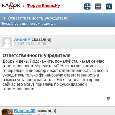
/
Форум Клерк.Ру
Святые угодники, Клерк без рекламы
прекрасен:)
Ответственность учредителя
Тема:
Ответственность учредителя
месяц
99
₽
3 месяца
Аноним
сказал(-а):
259
₽
20.07.2018
18:06
-10%
полгода
Ответственность учредителя
499
₽
Добрый день. Подскажите, пожалуйста, какая сейчас
-15%
ответственность учредителя? Насколько я помню,
Отмена
Оплатить
генеральный директор несёт ответственность за все, а
учредитель только финансовую ответственность в
рамках уставного капитала. Но я читала, что вроде
сейчас его могут привлечь по субсидиарной
ответственности.
Bosston39
сказал(-а):