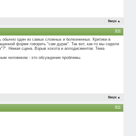
Вверх
▲
#34
ть обычно один из самых сложных и болезненных. Критики в
ращенной форме говорить "сам дурак". Так вот, как-то мы сидели
ин"?". Немая сцена. Взрыв хохота и аплодисментов. Тема
мным человеком - это обсуждение проблемы.
Вверх
▲
#35