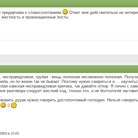
 придирчива к словосочетаниям.
Ответ мне действительно не интере
 жесткость и провокационные посты.
, несправедливая, грубая - вещь полезная несомненно полезная. Получа
неба, но по жизни так не бывает. Поэтому нужно смириться и … научитьс
рубая хамская несправедливая критика, так давайте отпор. Я лично с ха
вне разговора следует жесткий ход, только это, а не болтология застав
..
говорить дурак нужно говорить достопочтимый господин. Нельзя говорить 
.

.2003 в
10:05
.