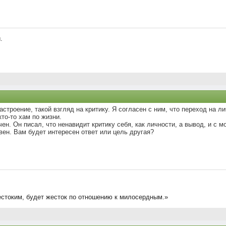
.
астроение, такой взгляд на критику. Я согласен с ним, что переход на л
кто-то хам по жизни.
ечен. Он писал, что ненавидит критику себя, как личности, а вывод, и с 
ен. Вам будет интересен ответ или цель другая?
жестоким, будет жесток по отношению к милосердным.»