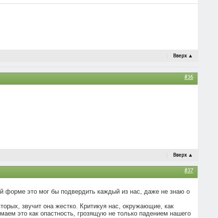
Вверх
▲
#36
Вверх
▲
#37
й форме это мог бы подвердить каждый из нас, даже не знаю о
торых, звучит она жестко. Критикуя нас, окружающие, как
маем это как опастность, грозящую не только падением нашего