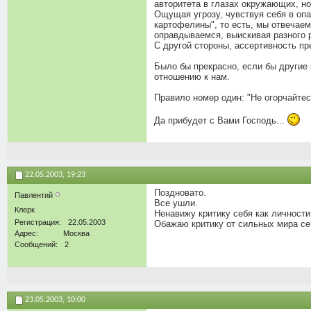
авторитета в глазах окружающих, но
Ощущая угрозу, чувствуя себя в оп
картофелины", то есть, мы отвечаем
оправдываемся, выискивая разного р
С другой стороны, ассертивность п
Было бы прекрасно, если бы другие
отношению к нам.
Правило номер один: "Не огорчайтесь
Да прибудет с Вами Господь...
22.05.2003,
19:23
Поздновато.
Павлентий
Все ушли.
Клерк
Ненавижу критику себя как личности
Регистрация
22.05.2003
Обажаю критику от сильных мира сег
Адрес
Москва
Сообщений
2
23.05.2003,
10:00