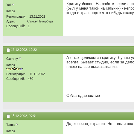
Критику боюсь. На работе - если сп
Yell
(был у меня такой начильник) - непр
Клерк
когда в транспорте что-нибудь скажут
Регистрация
13.11.2002
Адрес
Санкт-Петербург
Сообщений
1
17.12.2002,
12:22
А я так целиком за критику. Лучше у
Gummy
всегда, бывает стыдно, если за дел
Клерк
плюю на все высказывания.
Регистрация
11.11.2002
Сообщений
460
C благодарностью
18.12.2002,
09:51
Да, конечно, страшит. Но... если он
Таша
Клерк