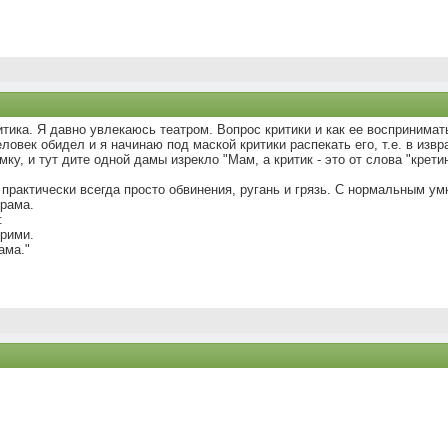
тика. Я давно увлекаюсь театром. Вопрос критики и как ее воспринима
ловек обидел и я начинаю под маской критики распекать его, т.е. в изв
мку, и тут дите одной дамы изрекло "Мам, а критик - это от слова "крет
о практически всегда просто обвинения, ругань и грязь. С нормальным у
рама.
:
рими.
ама."