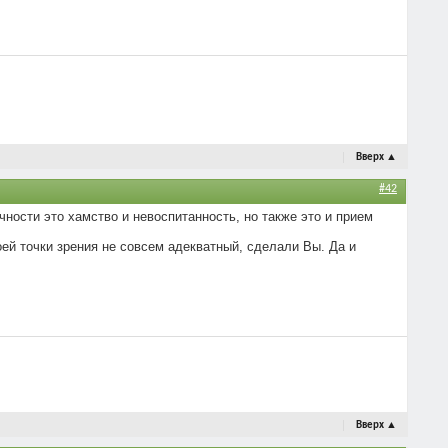
Вверх
▲
#42
ичности это хамство и невоспитанность, но также это и прием
моей точки зрения не совсем адекватный, сделали Вы. Да и
Вверх
▲