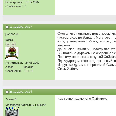
Регистрация
18.12.2002
Сообщений
7
19.12.2002,
10:39
Смотря что понимать под словом кри
jul-2000
чистом виде не бывает. Меня этот че
Клерк
в кругу театралов, обсуждали эту те
закрыта.
Да, я боюсь критики. Потому что эт
"Общаясь с дураком не оберешься с
Поэтому совет ты выслушай Хайяма
Яд, мудрецом тебе предложенный, п
Регистрация
24.06.2002
Из рук же дурака не принимай бальз
Адрес
Москва
Омар Хайям.
Сообщений
16,154
25.12.2002,
10:36
Как точно подмечено Хайямом.
Элинa
Модератор "Оплаты и Банков"