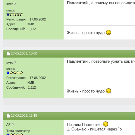
Павлентий
, а почему вы ненавидит
svet
клерк
Регистрация
17.06.2002
Адрес
КМВ
Сообщений
1,112
Жизнь - просто чудо
23.05.2003,
10:00
Павлентий
, позвольте узнать как (
svet
клерк
Регистрация
17.06.2002
Адрес
КМВ
Сообщений
1,112
Жизнь - просто чудо
23.05.2003,
15:18
Позлим Павлентия
AF
1. Обажаю - пишется через "о"
Типа коллектор