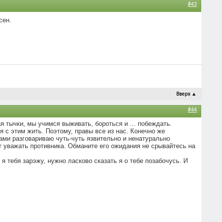
#43
сен.
Вверх
▲
#44
я тычки, мы учимся выживать, бороться и ... побеждать.
я с этим жить. Поэтому, правы все из нас. Конечно же
мами разговариваю чуть-чуть язвительно и ненатурально
ит уважать противника. Обманите его ожидания не срывайтесь на
я тебя зарэжу, нужно ласково сказать я о тебе позабочусь. И