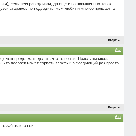
я-я-я), если несправедливая, да еще и на повышенных тонах
друзей стараюсь не подводить, муж любит и многое прощает, а
Вверх
▲
#32
нее), чем продолжать делать что-то не так. Прислушиваюсь
ы, что человек может сорвать злость и в следующий раз просто
Вверх
▲
#33
 то забываю о ней.