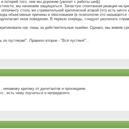
 и потерей того, чем мы дорожим (уволит с работы шеф).
астности, мы начинаем защищаться. Зачастую спонтанная реакция на кри
 оппоненту столь же стремительной критической атакой (что есть ничто 
ода объективные причины и обоснования (в психологии это называется -
редполагает иное поведение. В первую очередь, следует различать спра
 критиковали нас лишь за действительные ошибки. Однако, мы живем ср
 по пустякам!". Правило второе - "Всё пустяки!"...
 , ненавижу критику от дилетантов и прохиндеев.
о , есть чему поучиться и непредвзято.