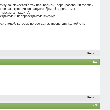
тику заключается в так называемом "перебрасовании горячей
иное как агрессивная защита). Другой вариант, мы
 пассивная защита).
ведливую и несправедливую критику.
еди людей, которые не всегда настроены дружелюбно по
Вверх
▲
#38
Вверх
▲
#39