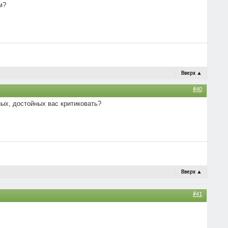
м?
Вверх
▲
#40
ных, достойных вас критиковать?
Вверх
▲
#41