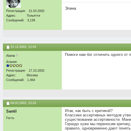
Элина
Регистрация
21.03.2002
Адрес
Тольятти
Сообщений
3,139
25.12.2002,
12:54
Помоги нам бог отличить одного от 
Atania
Атания
Регистрация
17.10.2002
Адрес
Москва
Сообщений
1,464
04.03.2003,
23:24
Итак, как быть с критикой?
Santil
Классики ассертивных методов утве
Гость
существовании ассертивности. Ман
Гораздо хуже мы переносим критику,
правило, одновременно дают понять