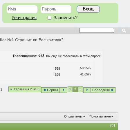
Регистрация
Запомнить?
Шаг №1 Страшит ли Вас критика?
Голосовавшие
958
. Вы ещё не голосовали в этом опросе
58.35%
559
41.65%
399
Страница 2 из 3
1
2
3
81
Первая
Последняя
Опции темы
Поиск по теме
#31