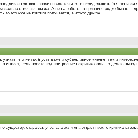
раведливая критика - значит придется что-то переделывать (а я ленивая-
оизвольно отвечаю тем же. А не на работе - в принципе редко бывает - 
 - то это уже не критика получается, а что-то другое.
ж узнать, что не так (пусть даже и субъективное мнение, тем и интерес
о, а бывает, если просто под настроение покритиковали, то делаю вывод
а по существу, стараюсь учесть; а если она отдает просто критиканством,