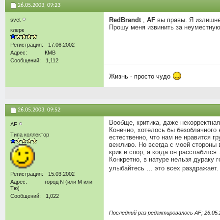
26.05.2003,
09:23
RedBrandt
,
AF
вы правы. Я излишне
svet
Прошу меня извинить за неуместную
клерк
Регистрация
17.06.2002
Адрес
КМВ
Сообщений
1,112
Жизнь - просто чудо
26.05.2003,
09:52
Вообще, критика, даже некорректная
AF
Конечно, хотелось бы безоблачного 
Типа коллектор
естественно, что нам не нравится г
вежливо. Но всегда с моей стороны 
крик и спор, а когда он расслабится .
Конкретно, в натуре нельзя дураку 
улыбайтесь … это всех раздражает
Регистрация
15.03.2002
Адрес
город N (или М или
Тю)
Сообщений
1,022
Последний раз редактировалось AF; 26.05