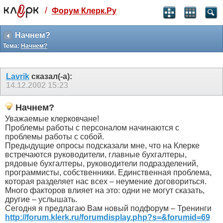
/
Форум Клерк.Ру
Святые угодники, Клерк без рекламы
прекрасен:)
Начнем?
Тема:
Начнем?
месяц
99
₽
3 месяца
Lavrik
сказал(-а):
259
₽
14.12.2002
15:23
-10%
полгода
Начнем?
499
₽
Уважаемые клерковчане!
-15%
Проблемы работы с персоналом начинаются с
Отмена
Оплатить
проблемы работы с собой.
Предыдущие опросы подсказали мне, что на Клерке
встречаются руководители, главные бухгалтеры,
рядовые бухгалтеры, руководители подразделений,
программисты, собственники. Единственная проблема,
которая разделяет нас всех – неумение договориться.
Много факторов влияет на это: одни не могут сказать,
другие – услышать.
Сегодня я предлагаю Вам новый подфорум – Тренинги
http://forum.klerk.ru/forumdisplay.php?s=&forumid=69