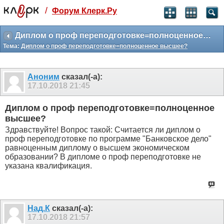
/
Форум Клерк.Ру
Святые угодники, Клерк без рекламы
прекрасен:)
Диплом о проф переподготовке=полноценное высшее?
Тема:
Диплом о проф переподготовке=полноценное высшее?
месяц
99
₽
3 месяца
Аноним
сказал(-а):
259
₽
17.10.2018
21:45
-10%
полгода
Диплом о проф переподготовке=полноценное
499
₽
высшее?
-15%
Здравствуйте! Вопрос такой: Считается ли диплом о
Отмена
Оплатить
проф переподготовке по программе "Банковское дело"
равноценным диплому о высшем экономическом
образовании? В дипломе о проф переподготовке не
указана квалификация.
Над.К
сказал(-а):
17.10.2018
21:57