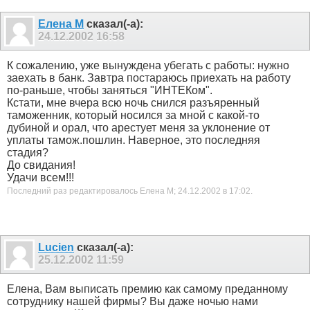
Елена М
сказал(-а):
24.12.2002
16:58
К сожалению, уже вынуждена убегать с работы: нужно
заехать в банк. Завтра постараюсь приехать на работу
по-раньше, чтобы заняться "ИНТЕКом".
Кстати, мне вчера всю ночь снился разъяренный
таможенник, который носился за мной с какой-то
дубиной и орал, что арестует меня за уклонение от
уплаты тамож.пошлин. Наверное, это последняя
стадия?
До свидания!
Удачи всем!!!
Последний раз редактировалось Елена М; 24.12.2002 в
17:02
.
Lucien
сказал(-а):
25.12.2002
11:59
Елена, Вам выписать премию как самому преданному
сотруднику нашей фирмы? Вы даже ночью нами