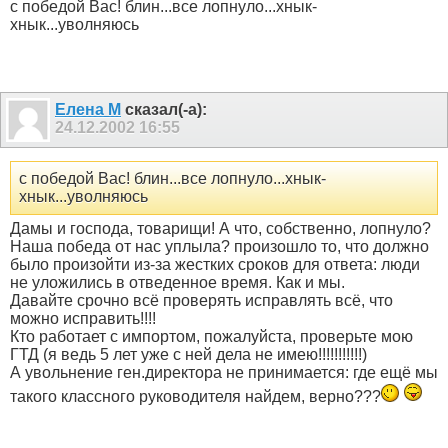
с победой Вас! блин...все лопнуло...хнык-
хнык...уволняюсь
Елена М
сказал(-а):
24.12.2002
16:55
с победой Вас! блин...все лопнуло...хнык-
хнык...уволняюсь
Дамы и господа, товарищи! А что, собственно, лопнуло?
Наша победа от нас уплыла? произошло то, что должно
было произойти из-за жестких сроков для ответа: люди
не уложились в отведенное время. Как и мы.
Давайте срочно всё проверять исправлять всё, что
можно исправить!!!!
Кто работает с импортом, пожалуйста, проверьте мою
ГТД (я ведь 5 лет уже с ней дела не имею!!!!!!!!!!!)
А увольнение ген.директора не принимается: где ещё мы
такого классного руководителя найдем, верно???