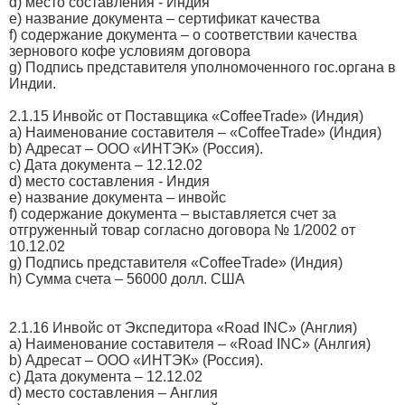
d) место составления - Индия
e) название документа – сертификат качества
f) содержание документа – о соответствии качества
зернового кофе условиям договора
g) Подпись представителя уполномоченного гос.органа в
Индии.
2.1.15 Инвойс от Поставщика «CoffeeTrade» (Индия)
a) Наименование составителя – «CoffeeTrade» (Индия)
b) Адресат – ООО «ИНТЭК» (Россия).
с) Дата документа – 12.12.02
d) место составления - Индия
e) название документа – инвойс
f) содержание документа – выставляется счет за
отгруженный товар согласно договора № 1/2002 от
10.12.02
g) Подпись представителя «CoffeeTrade» (Индия)
h) Сумма счета – 56000 долл. США
2.1.16 Инвойс от Экспедитора «Road INC» (Англия)
a) Наименование составителя – «Road INC» (Анлгия)
b) Адресат – ООО «ИНТЭК» (Россия).
с) Дата документа – 12.12.02
d) место составления – Англия