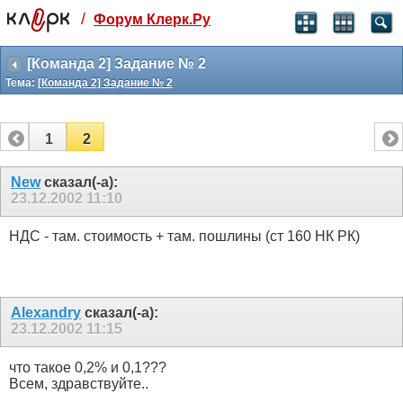
/
Форум Клерк.Ру
Святые угодники, Клерк без рекламы
прекрасен:)
[Команда 2] Задание № 2
Тема:
[Команда 2] Задание № 2
месяц
99
₽
3 месяца
1
2
259
₽
-10%
полгода
New
сказал(-а):
23.12.2002
11:10
499
₽
-15%
Отмена
Оплатить
НДС - там. стоимость + там. пошлины (ст 160 НК РК)
Alexandry
сказал(-а):
23.12.2002
11:15
что такое 0,2% и 0,1???
Всем, здравствуйте..