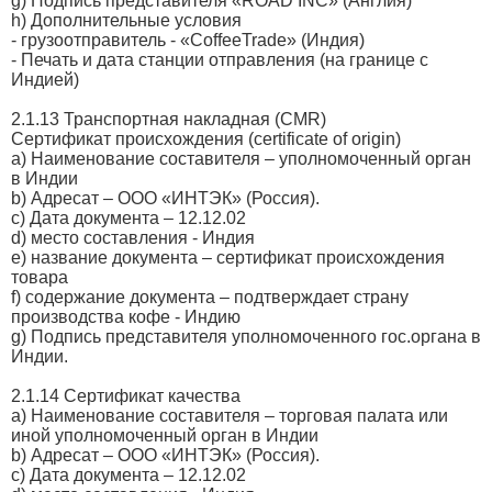
g) Подпись представителя «ROAD INC» (Англия)
h) Дополнительные условия
- грузоотправитель - «CoffeeTrade» (Индия)
- Печать и дата станции отправления (на границе с
Индией)
2.1.13 Транспортная накладная (CMR)
Сертификат происхождения (certificate of origin)
a) Наименование составителя – уполномоченный орган
в Индии
b) Адресат – ООО «ИНТЭК» (Россия).
с) Дата документа – 12.12.02
d) место составления - Индия
e) название документа – сертификат происхождения
товара
f) содержание документа – подтверждает страну
производства кофе - Индию
g) Подпись представителя уполномоченного гос.органа в
Индии.
2.1.14 Сертификат качества
a) Наименование составителя – торговая палата или
иной уполномоченный орган в Индии
b) Адресат – ООО «ИНТЭК» (Россия).
с) Дата документа – 12.12.02