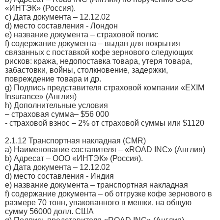
«ИНТЭК» (Россия).
с) Дата документа – 12.12.02
d) место составления - Лондон
e) название документа – страховой полис
f) содержание документа – выдан для покрытия
связанных с поставкой кофе зернового следующих
рисков: кража, недопоставка товара, утеря товара,
забастовки, войны, столкновение, задержки,
повреждение товара и др.
g) Подпись представителя страховой компании «EXIM
Insurance» (Англия)
h) Дополнительные условия
– страховая сумма– $56 000
- страховой взнос – 2% от страховой суммы или $1120
2.1.12 Транспортная накладная (CMR)
a) Наименование составителя – «ROAD INC» (Англия)
b) Адресат – ООО «ИНТЭК» (Россия).
с) Дата документа – 12.12.02
d) место составления - Индия
e) название документа – транспортная накладная
f) содержание документа – об отгрузке кофе зернового в
размере 70 тонн, упакованного в мешки, на общую
сумму 56000 долл. США