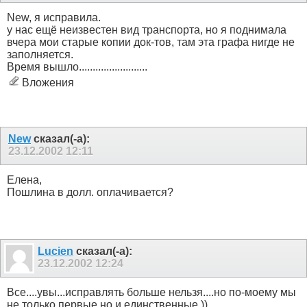
New, я исправила.
у нас ещё неизвестен вид транспорта, но я поднимала
вчера мои старые копии док-тов, там эта графа нигде не
заполняется.
Время вышло.........................
Вложения
New
сказал(-а):
23.12.2002
12:11
Елена,
Пошлина в долл. оплачивается?
Lucien
сказал(-а):
23.12.2002
12:24
Все....увы...исправлять больше нельзя....но по-моему мы
не только первые но и единственные ))