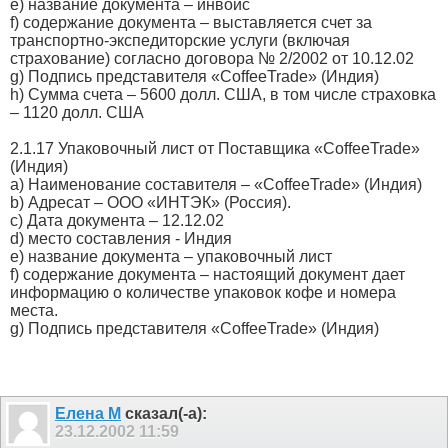
e) название документа – инвойс
f) содержание документа – выставляется счет за
транспортно-экспедиторские услуги (включая
страхование) согласно договора № 2/2002 от 10.12.02
g) Подпись представителя «CoffeeTrade» (Индия)
h) Сумма счета – 5600 долл. США, в том числе страховка
– 1120 долл. США
2.1.17 Упаковочный лист от Поставщика «CoffeeTrade»
(Индия)
a) Наименование составителя – «CoffeeTrade» (Индия)
b) Адресат – ООО «ИНТЭК» (Россия).
с) Дата документа – 12.12.02
d) место составления - Индия
e) название документа – упаковочный лист
f) содержание документа – настоящий документ дает
информацию о количестве упаковок кофе и номера
места.
g) Подпись представителя «CoffeeTrade» (Индия)
Елена М
сказал(-а):
23.12.2002
11:59