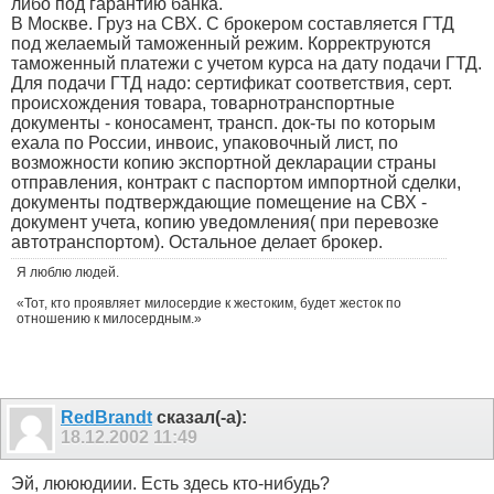
либо под гарантию банка.
В Москве. Груз на СВХ. С брокером составляется ГТД
под желаемый таможенный режим. Корректруются
таможенный платежи с учетом курса на дату подачи ГТД.
Для подачи ГТД надо: сертификат соответствия, серт.
происхождения товара, товарнотранспортные
документы - коносамент, трансп. док-ты по которым
ехала по России, инвоис, упаковочный лист, по
возможности копию экспортной декларации страны
отправления, контракт с паспортом импортной сделки,
документы подтверждающие помещение на СВХ -
документ учета, копию уведомления( при перевозке
автотранспортом). Остальное делает брокер.
Я люблю людей.
«Тот, кто проявляет милосердие к жестоким, будет жесток по
отношению к милосердным.»
RedBrandt
сказал(-а):
18.12.2002
11:49
Эй, люююдиии. Есть здесь кто-нибудь?