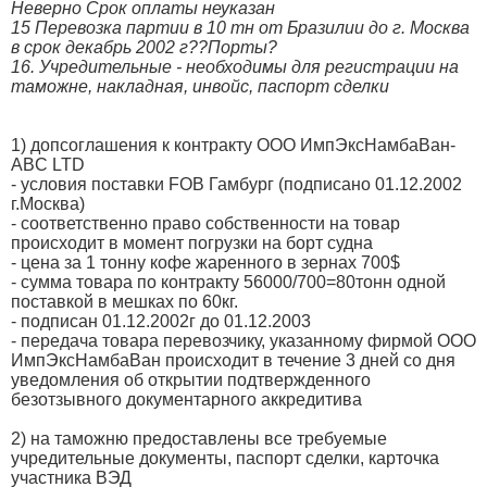
Неверно Срок оплаты неуказан
15 Перевозка партии в 10 тн от Бразилии до г. Москва
в срок декабрь 2002 г??Порты?
16. Учредительные - необходимы для регистрации на
таможне, накладная, инвойс, паспорт сделки
1) допсоглашения к контракту ООО ИмпЭксНамбаВан-
ABC LTD
- условия поставки FOB Гамбург (подписано 01.12.2002
г.Москва)
- соответственно право собственности на товар
происходит в момент погрузки на борт судна
- цена за 1 тонну кофе жаренного в зернах 700$
- сумма товара по контракту 56000/700=80тонн одной
поставкой в мешках по 60кг.
- подписан 01.12.2002г до 01.12.2003
- передача товара перевозчику, указанному фирмой ООО
ИмпЭксНамбаВан происходит в течение 3 дней со дня
уведомления об открытии подтвержденного
безотзывного документарного аккредитива
2) на таможню предоставлены все требуемые
учредительные документы, паспорт сделки, карточка
участника ВЭД