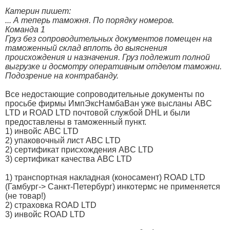
Катерин пишет:
... А теперь таможня. По порядку номеров.
Команда 1
Груз без сопроводительных документов помещен на
таможенный склад вплоть до выяснения
происхождения и назначения. Груз подлежит полной
выгрузке и досмотру оперативным отделом таможни.
Подозрение на контрабанду.
Все недостающие сопроводительные документы по
просьбе фирмы ИмпЭксНамбаВан уже высланы ABC
LTD и ROAD LTD почтовой службой DHL и были
предоставлены в таможенный пункт.
1) инвойс ABC LTD
2) упаковочный лист ABC LTD
2) сертификат присхождения ABC LTD
3) сертификат качества ABC LTD
1) транспортная накладная (коносамент) ROAD LTD
(Гамбург-> Санкт-Петербург) инкотермс не применяется
(не товар!)
2) страховка ROAD LTD
3) инвойс ROAD LTD