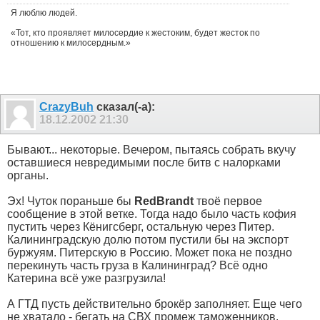
Я люблю людей.
«Тот, кто проявляет милосердие к жестоким, будет жесток по
отношению к милосердным.»
CrazyBuh
сказал(-а):
18.12.2002
21:30
Бывают... некоторые. Вечером, пытаясь собрать вкучу
оставшиеся невредимыми после битв с налорками
органы.
Эх! Чуток пораньше бы
RedBrandt
твоё первое
сообщение в этой ветке. Тогда надо было часть кофия
пустить через Кёнигсберг, остальную через Питер.
Калининградскую долю потом пустили бы на экспорт
буржуям. Питерскую в Россию. Может пока не поздно
перекинуть часть груза в Калининград? Всё одно
Катерина всё уже разгрузила!
А ГТД пусть действительно брокёр заполняет. Еще чего
не хватало - бегать на СВХ промеж таможенников.