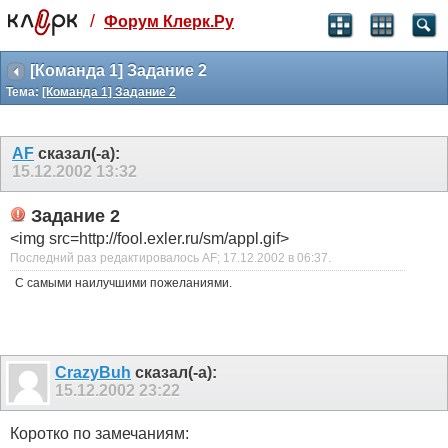
/
Форум Клерк.Ру
Святые угодники, Клерк без рекламы
прекрасен:)
[Команда 1] Задание 2
Тема:
[Команда 1] Задание 2
месяц
99
₽
3 месяца
AF
сказал(-а):
259
₽
15.12.2002
13:32
-10%
полгода
Задание 2
499
₽
<img src=http://fool.exler.ru/sm/appl.gif>
-15%
Последний раз редактировалось AF; 17.12.2002 в
06:37
.
Отмена
Оплатить
С самыми наилучшими пожеланиями.
CrazyBuh
сказал(-а):
15.12.2002
23:22
Коротко по замечаниям: