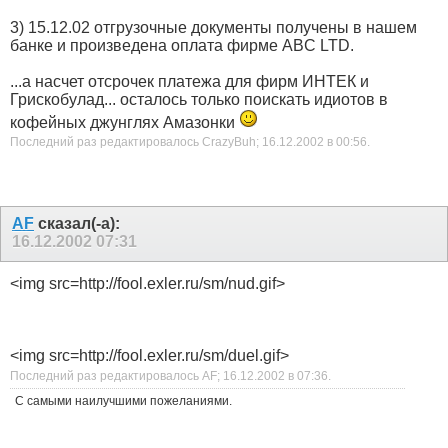
3) 15.12.02 отгрузочные документы получены в нашем
банке и произведена оплата фирме ABC LTD.
...а насчет отсрочек платежа для фирм ИНТЕК и
Грискобулад... осталось только поискать идиотов в
кофейных джунглях Амазонки
Последний раз редактировалось CrazyBuh; 16.12.2002 в
00:56
.
AF
сказал(-а):
16.12.2002
07:31
<img src=http://fool.exler.ru/sm/nud.gif>
<img src=http://fool.exler.ru/sm/duel.gif>
Последний раз редактировалось AF; 16.12.2002 в
07:36
.
С самыми наилучшими пожеланиями.