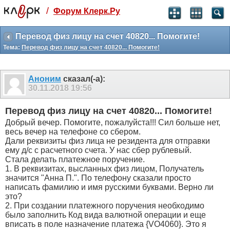
/
Форум Клерк.Ру
Святые угодники, Клерк без рекламы
прекрасен:)
Перевод физ лицу на счет 40820... Помогите!
Тема:
Перевод физ лицу на счет 40820... Помогите!
месяц
99
₽
3 месяца
Аноним
сказал(-а):
259
₽
30.11.2018
19:56
-10%
полгода
Перевод физ лицу на счет 40820... Помогите!
499
₽
Добрый вечер. Помогите, пожалуйста!!! Сил больше нет,
-15%
весь вечер на телефоне со сбером.
Отмена
Оплатить
Дали реквизиты физ лица не резидента для отправки
ему д/с с расчетного счета. У нас сбер рублевый.
Стала делать платежное поручение.
1. В реквизитах, высланных физ лицом, Получатель
значится "Анна П.". По телефону сказали просто
написать фамилию и имя русскими буквами. Верно ли
это?
2. При создании платежного поручения необходимо
было заполнить Код вида валютной операции и еще
вписать в поле назначение платежа {VO4060}. Это я