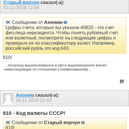
Старый ворчун
сказал(-а):
03.12.2018
12:08
Сообщение от
Аноним
Цифры счета, которые вы указали 40820 - это счет
физ.лица нерезидента. Чтобы понять рублевый счет
или валютный, посмотрите на следующие цифры и
проверьте их по классификатору валют. Например,
российский рубль это код 643.
810!
... поскольку вышеизложенное в свете вышеуказанного влечет
нижеследующее по отношению к поименованному...
Аноним
сказал(-а):
20.11.2024
22:43
810 - Код валюты СССР!
Сообщение от
Старый ворчун
810!