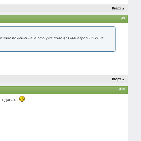
Вверх
▲
#9
венное помещение, а это уже поле для маневров. СОУТ не
Вверх
▲
#10
ет сдавать