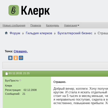
Новые сообщения
Правила
Календарь
Навигация
Форум
Гильдия клерков
Бухгалтерский бизнес
Страш
Тема:
Страшно.
03.12.2018,
21:35
БухПросто
Страшно.
Клерк
Добрый вечер, коллеги. Хочу получит
Регистрация
02.12.2008
кругом. И стала я искать отдельный
Сообщений
21
стоит на 5 тысяч в месяц меньше, че
я неправильно поступаю, сидела в в
естественно, повышение прибыли. Хо