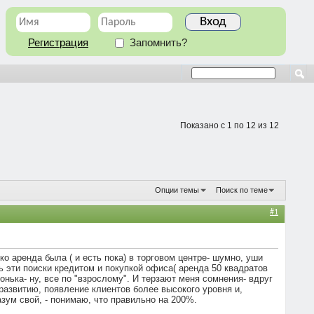
Регистрация
Запомнить?
Показано с 1 по 12 из 12
Опции темы
Поиск по теме
#1
ко аренда была ( и есть пока) в торговом центре- шумно, уши
ь эти поиски кредитом и покупкой офиса( аренда 50 квадратов
онька- ну, все по "взрослому". И терзают меня сомнения- вдруг
развитию, появление клиентов более высокого уровня и,
зум свой, - понимаю, что правильно на 200%.