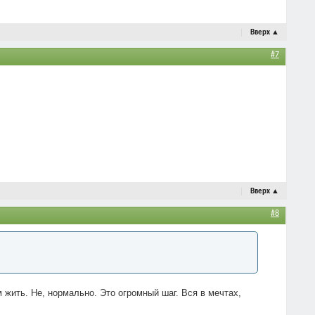
Вверх
▲
#7
Вверх
▲
#8
 жить. Не, нормально. Это огромный шаг. Вся в мечтах,