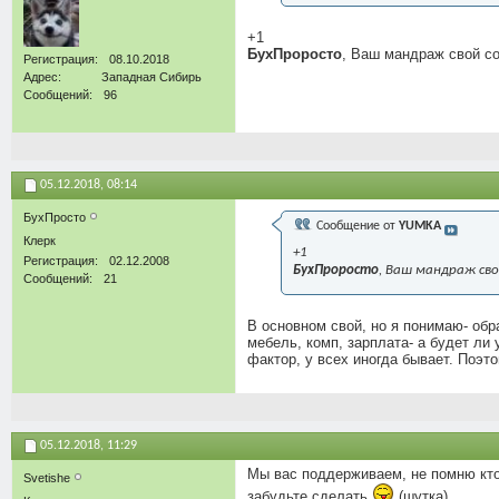
+1
БухПроросто
, Ваш мандраж свой со
Регистрация
08.10.2018
Адрес
Западная Сибирь
Сообщений
96
05.12.2018,
08:14
БухПросто
Сообщение от
YUMKA
Клерк
+1
Регистрация
02.12.2008
БухПроросто
, Ваш мандраж сво
Сообщений
21
В основном свой, но я понимаю- обра
мебель, комп, зарплата- а будет ли
фактор, у всех иногда бывает. Поэт
05.12.2018,
11:29
Мы вас поддерживаем, не помню кто 
Svetishe
забудьте сделать
(шутка)