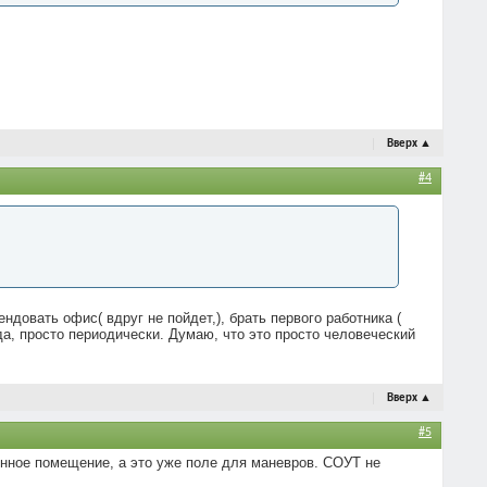
Вверх
▲
#4
ндовать офис( вдруг не пойдет,), брать первого работника (
да, просто периодически. Думаю, что это просто человеческий
Вверх
▲
#5
енное помещение, а это уже поле для маневров. СОУТ не