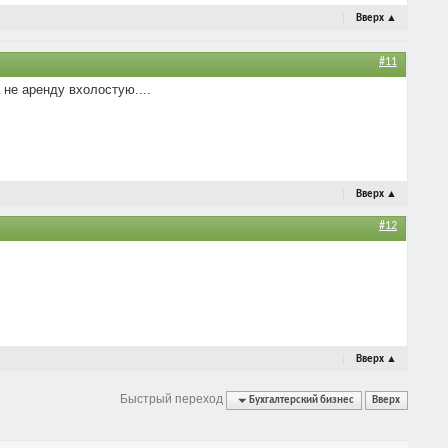
Вверх
▲
#11
 не аренду вхолостую....
Вверх
▲
#12
Вверх
▲
Быстрый переход
Бухгалтерский бизнес
Вверх