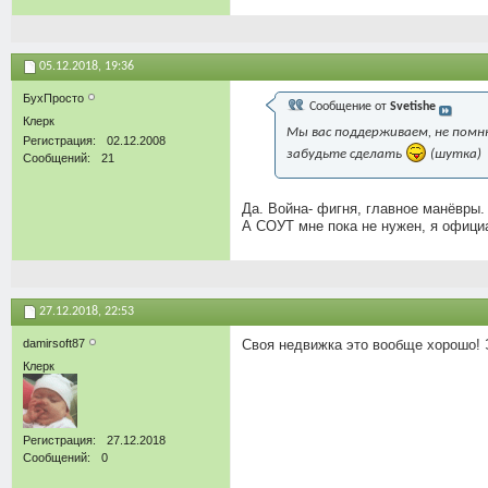
05.12.2018,
19:36
БухПросто
Сообщение от
Svetishe
Клерк
Мы вас поддерживаем, не помню
Регистрация
02.12.2008
забудьте сделать
(шутка)
Сообщений
21
Да. Война- фигня, главное манёвры.
А СОУТ мне пока не нужен, я официа
27.12.2018,
22:53
damirsoft87
Своя недвижка это вообще хорошо! Э
Клерк
Регистрация
27.12.2018
Сообщений
0