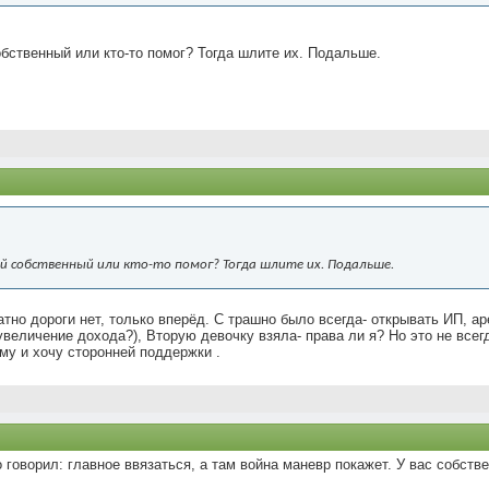
бственный или кто-то помог? Тогда шлите их. Подальше.
й собственный или кто-то помог? Тогда шлите их. Подальше.
тно дороги нет, только вперёд. С трашно было всегда- открывать ИП, аре
 увеличение дохода?), Вторую девочку взяла- права ли я? Но это не всег
ому и хочу сторонней поддержки .
говорил: главное ввязаться, а там война маневр покажет. У вас собств