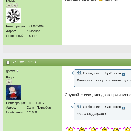
Клерк
Регистрация
21.02.2002
Адрес
г. Москва
Сообщений
15,147
05.12.2018,
12:39
gnews
Сообщение от
БухПросто
Клерк
Хотя, если я слушаю только ра
Слушайте себя, мандраж при измене
Регистрация
16.10.2012
Сообщение от
БухПросто
Адрес
Санкт-Петербург
Сообщений
12,409
слова поддержки