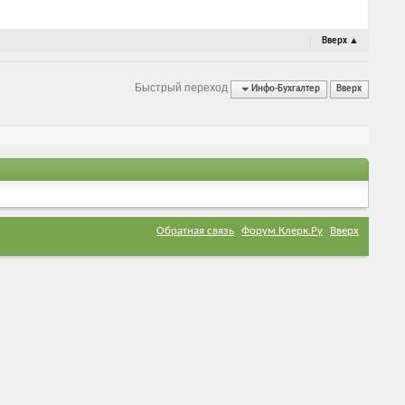
Вверх
▲
Быстрый переход
Инфо-Бухгалтер
Вверх
Обратная связь
Форум Клерк.Ру
Вверх