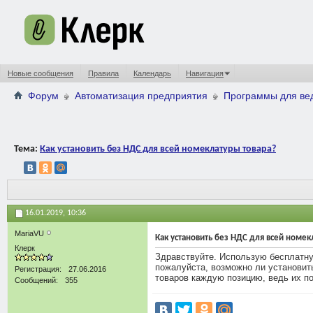
Новые сообщения
Правила
Календарь
Навигация
Форум
Автоматизация предприятия
Программы для вед
Тема:
Как установить без НДС для всей номеклатуры товара?
16.01.2019,
10:36
MariaVU
Как установить без НДС для всей номек
Клерк
Здравствуйте. Использую бесплатну
пожалуйста, возможно ли установит
Регистрация
27.06.2016
товаров каждую позицию, ведь их по
Сообщений
355