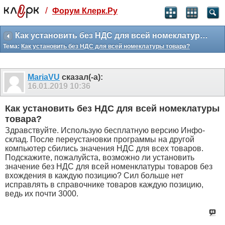
/
Форум Клерк.Ру
Святые угодники, Клерк без рекламы
прекрасен:)
Как установить без НДС для всей номеклатуры товара?
Тема:
Как установить без НДС для всей номеклатуры товара?
месяц
99
₽
3 месяца
MariaVU
сказал(-а):
259
₽
16.01.2019
10:36
-10%
полгода
Как установить без НДС для всей номеклатуры
499
₽
товара?
-15%
Здравствуйте. Использую бесплатную версию Инфо-
Отмена
Оплатить
склад. После переустановки программы на другой
компьютер сбились значения НДС для всех товаров.
Подскажите, пожалуйста, возможно ли установить
значение без НДС для всей номенклатуры товаров без
вхождения в каждую позицию? Сил больше нет
исправлять в справочнике товаров каждую позицию,
ведь их почти 3000.